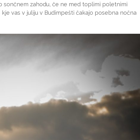
po sončnem zahodu, če ne med toplimi poletnimi
n kje vas v juliju v Budimpešti čakajo posebna nočna