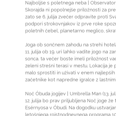
Najboljše s poletnega neba | Observatorij
Skorajda ni popolnejše priložnosti za p
zato se 6. julija zvečer odpravite proti S
podpori strokovnjakov iz prve roke spozn
poletnih čebel, planetarno meglico, skra
Joga ob sončnem zahodu na strehi hotela C
11. julija ob 19. uri lahko vadite jogo na 
sonca. ta večer boste imeli priložnost vad
zeleni strešni terasi v mestu. Lokacija j
malo sprostiti in uživati v enem najlepši
začetnike kot napredne igralce z lastnim
Noč Óbuda jogijev | Umbrella Man (13. juli
12. julija bo prav priljubljena Noč joge ž
Esérnyosa v Óbudi. Na dogodku ustvarjanja 
letošnjega rojstnodnevnega programa 10-