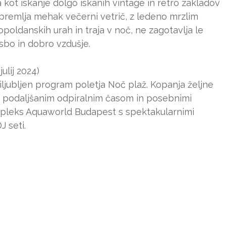
 kot iskanje dolgo iskanih vintage in retro zakladov
remlja mehak večerni vetrič, z ledeno mrzlim
opoldanskih urah in traja v noč, ne zagotavlja le
sbo in dobro vzdušje.
ulij 2024)
riljubljen program poletja Noč plaž. Kopanja željne
 s podaljšanim odpiralnim časom in posebnimi
ompleks Aquaworld Budapest s spektakularnimi
 seti.