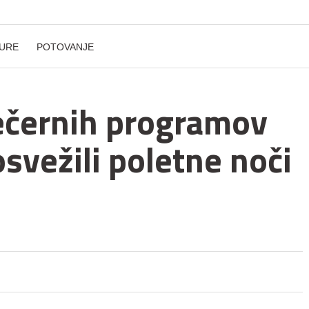
URE
POTOVANJE
ečernih programov
 osvežili poletne noči