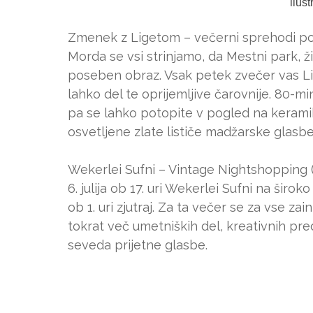
ilus
Zmenek z Ligetom – večerni sprehodi p
Morda se vsi strinjamo, da Mestni park, 
poseben obraz. Vsak petek zvečer vas Li
lahko del te oprijemljive čarovnije. 80-m
pa se lahko potopite v pogled na keramik
osvetljene zlate lističe madžarske glasbe
Wekerlei Sufni – Vintage Nightshopping (6.
6. julija ob 17. uri Wekerlei Sufni na širo
ob 1. uri zjutraj. Za ta večer se za vse za
tokrat več umetniških del, kreativnih pre
seveda prijetne glasbe.