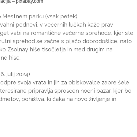
tracija – pixabay.com
o Mestnem parku (vsak petek)
živahni podnevi, v večernih lučkah kaže prav
get vabi na romantične večerne sprehode, kjer ste
inutni sprehod se začne s pijačo dobrodošlice, nato
o Zsolnay hiše tisočletja in med drugim na
ne hiše.
 julij 2024)
ko odpre svoja vrata in jih za obiskovalce zapre šele
interesirane pripravlja sproščen nočni bazar, kjer bo
dmetov, pohištva, ki čaka na novo življenje in