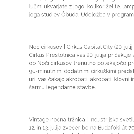
lučmi ukvarjate z jogo, kolikor želite. l
joga studiev Óbuda. Udeležba v programu
Noč cirkusov | Cirkus Capital City (20. julij
Cirkus Prestolnica vas 20. julija pričakuj
ob Noči cirkusov trenutno potekajočo pre
90-minutnimi dodatnimi cirkuškimi preds
uri, vas čakajo akrobati, akrobati, klovni
šarmu legendarne stavbe.
Vintage nočna tržnica | Industrijska svetilk
12. in 13. julija zvečer bo na Budafoki út