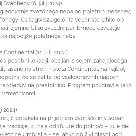
 Svábhegy (6. julij 2024)
regledovanje zvezdnega neba od poletnih mesecev,
vábhegyi Csillagwiszlagóló. Ta večer ste lahko ob
ali izjemno blizu zvezdni par, brneče ozvezdje
tka najboljše poletnega neba.
ontinental (11. julij 2024)
zares posebni lokaciji, obsijani s sojem zahajajočega
iti asane na strehi hotela Continental, na najbolj
e popolna, če se želite po vsakodnevnih naporih
h razgledov na prestolnico. Program pozdravlja tako
i vzmetnicami.
j 2024)
e tretjič potekala na prijetnem dvorišču in v sobah
tradicije, ki traja od 18. ure do polnoči – in je del
letnice Umbrella – se lahko ob živi glasbi pod