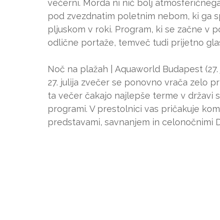
večerni. Morda ni nič bolj atmosferičnega
pod zvezdnatim poletnim nebom, ki ga sp
pljuskom v roki. Program, ki se začne v p
odlične portaže, temveč tudi prijetno gla
Noč na plažah | Aquaworld Budapest (27. j
27. julija zvečer se ponovno vrača zelo p
ta večer čakajo najlepše terme v državi
programi. V prestolnici vas pričakuje k
predstavami, savnanjem in celonočnimi DJ