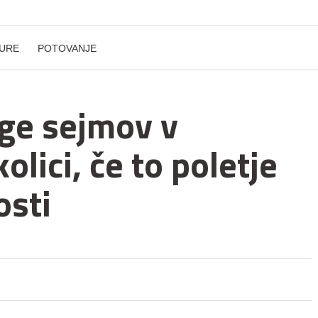
URE
POTOVANJE
age sejmov v
lici, če to poletje
osti