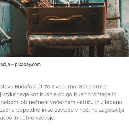
tracija – pixabay.com
naslovu Budafoki út 70 z večerno izdajo vrnila
lj vzdušnega kot iskanje dolgo iskanih vintage in
 nebom, ob nežnem večernem vetriču in z ledeno
e začne popoldne in se zavleče v noč, ne zagotavlja
lasbo in dobro vzdušje.