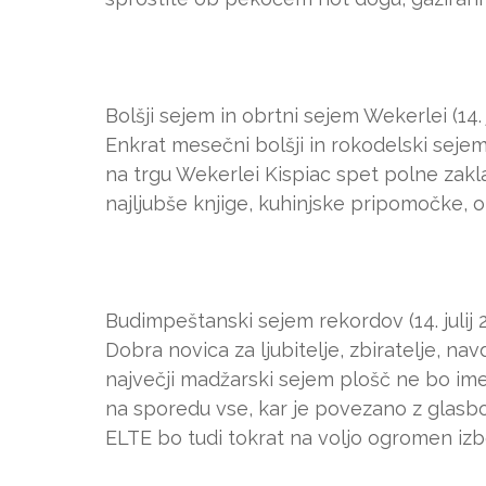
Bolšji sejem in obrtni sejem Wekerlei (14. j
Enkrat mesečni bolšji in rokodelski sejem W
na trgu Wekerlei Kispiac spet polne zakl
najljubše knjige, kuhinjske pripomočke, o
Budimpeštanski sejem rekordov (14. julij 
Dobra novica za ljubitelje, zbiratelje, n
največji madžarski sejem plošč ne bo imel 
na sporedu vse, kar je povezano z glas
ELTE bo tudi tokrat na voljo ogromen izbo