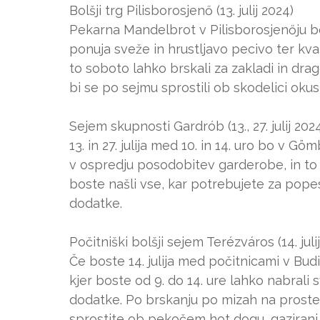
Bolšji trg Pilisborosjenő (13. julij 2024)
Pekarna Mandelbrot v Pilisborosjenőju bo 1
ponuja sveže in hrustljavo pecivo ter kva
to soboto lahko brskali za zakladi in dra
bi se po sejmu sprostili ob skodelici oku
Sejem skupnosti Gardrób (13., 27. julij 202
13. in 27. julija med 10. in 14. uro bo v
v ospredju posodobitev garderobe, in to p
boste našli vse, kar potrebujete za popes
dodatke.
Počitniški bolšji sejem Terézváros (14. juli
Če boste 14. julija med počitnicami v Bud
kjer boste od 9. do 14. ure lahko nabrali 
dodatke. Po brskanju po mizah na proste
sprostite ob pekočem hot dogu, gazirani p