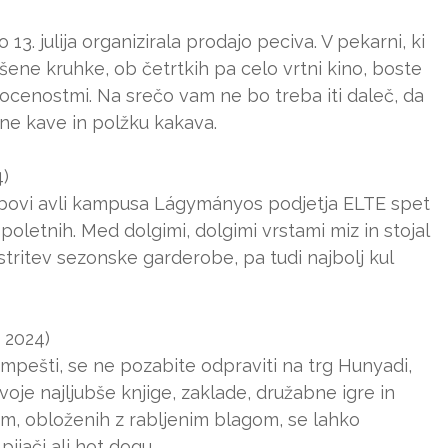
3. julija organizirala prodajo peciva. V pekarni, ki
šene kruhke, ob četrtkih pa celo vrtni kino, boste
gocenostmi. Na srečo vam ne bo treba iti daleč, da
sne kave in polžku kakava.
4)
 Gömbovi avli kampusa Lágymányos podjetja ELTE spet
oletnih. Med dolgimi, dolgimi vrstami miz in stojal
tritev sezonske garderobe, pa tudi najbolj kul
j 2024)
impešti, se ne pozabite odpraviti na trg Hunyadi,
svoje najljubše knjige, zaklade, družabne igre in
m, obloženih z rabljenim blagom, se lahko
ijači ali hot dogu.