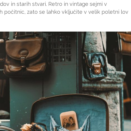
dov in starih stvari. Retro in vintage sejmi v
 počitnic, zato se lahko vključite v velik poletni lov