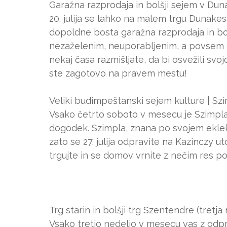
Garažna razprodaja in bolšji sejem v Dunake
20. julija se lahko na malem trgu Dunakeszi
dopoldne bosta garažna razprodaja in bol
nezaželenim, neuporabljenim, a povsem do
nekaj časa razmišljate, da bi osvežili s
ste zagotovo na pravem mestu!
Veliki budimpeštanski sejem kulture | Szimp
Vsako četrto soboto v mesecu je Szimpla K
dogodek. Szimpla, znana po svojem eklekt
zato se 27. julija odpravite na Kazinczy utc
trgujte in se domov vrnite z nečim res p
Trg starin in bolšji trg Szentendre (tretj
Vsako tretjo nedeljo v mesecu vas z odp