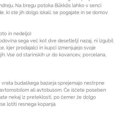
ntendreju. Na bregu potoka Bükkös lahko v senci
, ki ste jih dolgo iskali, se pogajate in se domov
oto in nedeljo)
odovina sega več kot dve desetletji nazaj, ni izgubil
če, kjer prodajalci in kupci izmenjujejo svoje
jih. Vse od starinskih ur do kovancev, porcelana,
a vrata budaškega bazarja sprejemajo nestrpne
 z avtomobilom ali avtobusom. Če iščete poseben
mate nekaj iz preteklosti, po čemer že dolgo
se lotiti resnega kopanja.