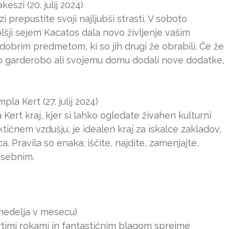
szi (20. julij 2024)
 prepustite svoji najljubši strasti. V soboto
šji sejem Kacatos dala novo življenje vašim
brim predmetom, ki so jih drugi že obrabili. Če že
vojo garderobo ali svojemu domu dodali nove dodatke,
la Kert (27. julij 2024)
ert kraj, kjer si lahko ogledate živahen kulturni
ičnem vzdušju, je idealen kraj za iskalce zakladov,
a. Pravila so enaka: iščite, najdite, zamenjajte,
osebnim.
a nedelja v mesecu)
rtimi rokami in fantastičnim blagom sprejme