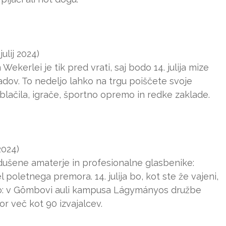
ulij 2024)
ekerlei je tik pred vrati, saj bodo 14. julija mize
adov. To nedeljo lahko na trgu poiščete svoje
blačila, igrače, športno opremo in redke zaklade.
2024)
avdušene amaterje in profesionalne glasbenike:
poletnega premora. 14. julija bo, kot ste že vajeni,
bo: v Gömbovi auli kampusa Lágymányos družbe
r več kot 90 izvajalcev.