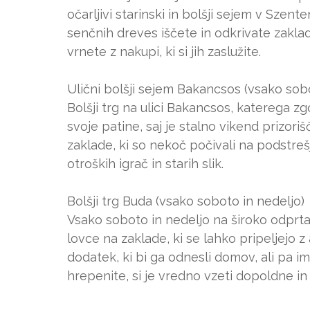
očarljivi starinski in bolšji sejem v Sze
senčnih dreves iščete in odkrivate zaklade
vrnete z nakupi, ki si jih zaslužite.
Ulični bolšji sejem Bakancsos (vsako sob
Bolšji trg na ulici Bakancsos, katerega zg
svoje patine, saj je stalno vikend prizoriš
zaklade, ki so nekoč počivali na podstreš
otroških igrač in starih slik.
Bolšji trg Buda (vsako soboto in nedeljo)
Vsako soboto in nedeljo na široko odprt
lovce na zaklade, ki se lahko pripeljejo
dodatek, ki bi ga odnesli domov, ali pa i
hrepenite, si je vredno vzeti dopoldne in 