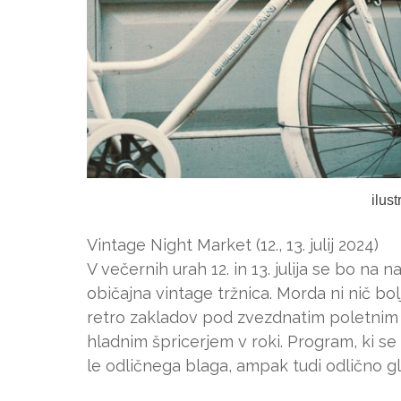
ilus
Vintage Night Market (12., 13. julij 2024)
V večernih urah 12. in 13. julija se bo na 
običajna vintage tržnica. Morda ni nič bo
retro zakladov pod zvezdnatim poletnim
hladnim špricerjem v roki. Program, ki s
le odličnega blaga, ampak tudi odlično g