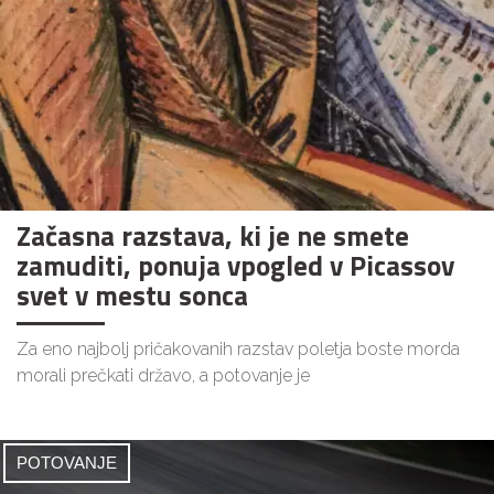
Začasna razstava, ki je ne smete
zamuditi, ponuja vpogled v Picassov
svet v mestu sonca
Za eno najbolj pričakovanih razstav poletja boste morda
morali prečkati državo, a potovanje je
POTOVANJE