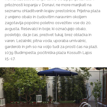
priložnosti kopanja v Donavi, ne more manjkati na
seznamu ohladitvenih krajev prestolnice. Prijetna plaža
z urejeno obalo in čudovitim naravnim okoljem
zagotavlja popolno poletno osvežitev vse do 20.
avgusta. Reševalci in boje, ki označujejo obalo,
poskrbijo, da je čas, preživet tukaj, brez oblačka in
varen. Ležalniki, pitna voda, uporaba umivalnic,
garderob in prh so na voljo tudi za prosti čas na plaži.
1039 Budimpešta, počitniška plaža Kossuth Lajos
15.-17.