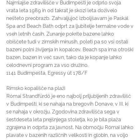
Najmlajše zdravilišče v Budimpešti je odprlo svoja
vrata leta 1989 in od takrat je skozi leta doživelo
nešteto preobrazb. Zahvaljujoč izboljšavam je Paskál
Spa and Beach Bath odprt za ljubitelje termalne vode v
vseh letnih časih. Zunanje pokrite bazene lahko
obiščete tudi v zimskih minusih, poleti pa so vsi ostali
bazeni polni življenja in kopalcev. Beach spa ima otroški
bazen, bazen in več savn, tako da je kopanje lahko
celodnevni program za vso družino.
1141 Budimpešta, Egressy út 178/F
Rimsko kopališče na plaži
Római Strandfürdő je eno najbolj priljubljenih zdravilišč
v Budimpešti, ki se nahaja na bregovih Donave, v III. ki
se nahaja v okrožju. Zgodovina zdravilišča sega v
šestdeseta leta prejšnjega stoletja, ko je bila plaža
zgrajena in odprta za javnost. Na območju Római lahko
plavate v bazenih različnih velikosti in globin, na voljo