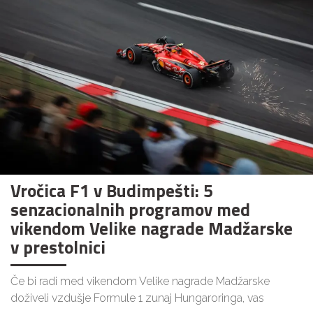
Vročica F1 v Budimpešti: 5
senzacionalnih programov med
vikendom Velike nagrade Madžarske
v prestolnici
Če bi radi med vikendom Velike nagrade Madžarske
doživeli vzdušje Formule 1 zunaj Hungaroringa, vas