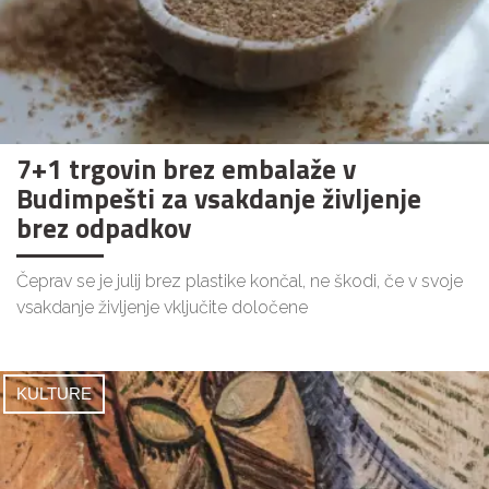
7+1 trgovin brez embalaže v
Budimpešti za vsakdanje življenje
brez odpadkov
Čeprav se je julij brez plastike končal, ne škodi, če v svoje
vsakdanje življenje vključite določene
KULTURE