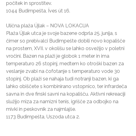
počitek in sprostitev.
1044 Budimpešta, Íves út 16.
Ulična plaža Újlak – NOVA LOKACIJA
Plaža Újlak utca je svoje bazene odprla 25. junija, s
čimer so prebivalci Budimpešte dobili novo kopališče
na prostem, XVII. v okolišu se lahko osvežijo v poletni
vročini. Bazen na plaži je globok 1 meter in ima
temperaturo 26 stopinj, medtem ko otroški bazen za
veslanje zvabi na čofotanje s temperaturo vode 30
stopinj. Ob plaži se nahaja tudi notranji bazen, ki ga
lahko obiščete s kombinirano vstopnico, ter infrardeča
savna in dve finski savni na kopališču. Aktivni rekreaciji
služijo miza za namizni tenis, igrišče za odbojko na
mivki in peskovnik za najmlajše.
1173 Budimpešta, Uszoda utca 2.