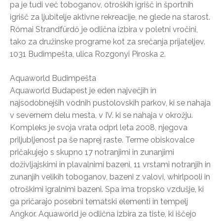
pa je tudi več toboganov, otroških igrišč in športnih
igrišč za ljubitelje aktivne rekreacije, ne glede na starost.
Római Strandfürdő je odlična izbira v poletni vročini,
tako za družinske programe kot za srečanja prijateljev.
1031 Budimpešta, ulica Rozgonyi Piroska 2.
Aquaworld Budimpešta
Aquaworld Budapest je eden največjih in
najsodobnejših vodnih pustolovskih parkov, ki se nahaja
v severnem delu mesta, v IV. ki se nahaja v okrožju.
Kompleks je svoja vrata odprl leta 2008, njegova
priljubljenost pa še naprej raste. Terme obiskovalce
pričakujejo s skupno 17 notranjimi in zunanjimi
doživljajskimi in plavalnimi bazeni, 11 vrstami notranjih in
zunanjih velikih toboganov, bazeni z valovi, whirlpooli in
otroškimi igralnimi bazeni. Spa ima tropsko vzdušje, ki
ga pričarajo posebni tematski elementi in tempelj
Angkor. Aquaworld je odlična izbira za tiste, ki iščejo