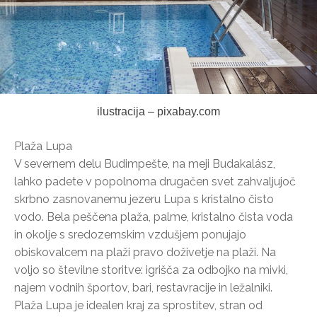
ilustracija – pixabay.com
Plaža Lupa
V severnem delu Budimpešte, na meji Budakalász,
lahko padete v popolnoma drugačen svet zahvaljujoč
skrbno zasnovanemu jezeru Lupa s kristalno čisto
vodo. Bela peščena plaža, palme, kristalno čista voda
in okolje s sredozemskim vzdušjem ponujajo
obiskovalcem na plaži pravo doživetje na plaži. Na
voljo so številne storitve: igrišča za odbojko na mivki,
najem vodnih športov, bari, restavracije in ležalniki.
Plaža Lupa je idealen kraj za sprostitev, stran od