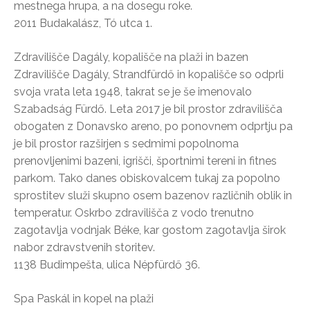
mestnega hrupa, a na dosegu roke.
2011 Budakalász, Tó utca 1.
Zdravilišče Dagály, kopališče na plaži in bazen
Zdravilišče Dagály, Strandfürdő in kopališče so odprli
svoja vrata leta 1948, takrat se je še imenovalo
Szabadság Fürdő. Leta 2017 je bil prostor zdravilišča
obogaten z Donavsko areno, po ponovnem odprtju pa
je bil prostor razširjen s sedmimi popolnoma
prenovljenimi bazeni, igrišči, športnimi tereni in fitnes
parkom. Tako danes obiskovalcem tukaj za popolno
sprostitev služi skupno osem bazenov različnih oblik in
temperatur. Oskrbo zdravilišča z vodo trenutno
zagotavlja vodnjak Béke, kar gostom zagotavlja širok
nabor zdravstvenih storitev.
1138 Budimpešta, ulica Népfürdő 36.
Spa Paskál in kopel na plaži