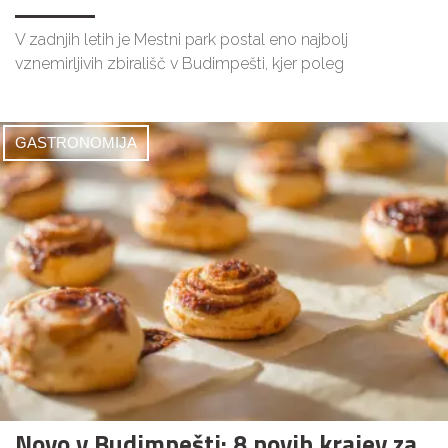
V zadnjih letih je Mestni park postal eno najbolj
vznemirljivih zbirališč v Budimpešti, kjer poleg
GASTRONOMIJA
Novo v Budimpešti: 8 novih krajev za