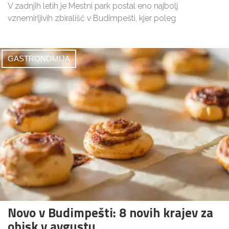
V zadnjih letih je Mestni park postal eno najbolj
vznemirljivih zbirališč v Budimpešti, kjer poleg
GASTRONOMIJA
Novo v Budimpešti: 8 novih krajev za
obisk v avgustu