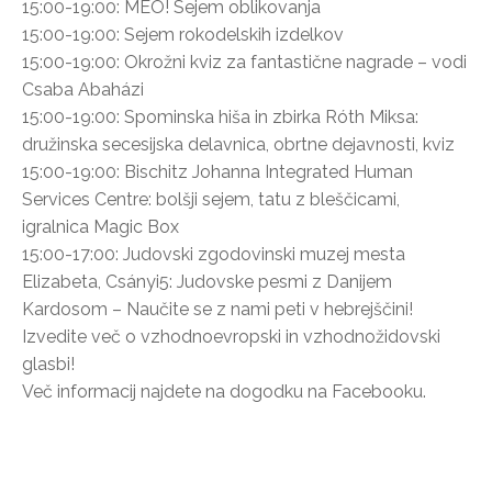
15:00-19:00: MEO! Sejem oblikovanja
15:00-19:00: Sejem rokodelskih izdelkov
15:00-19:00: Okrožni kviz za fantastične nagrade – vodi
Csaba Abaházi
15:00-19:00: Spominska hiša in zbirka Róth Miksa:
družinska secesijska delavnica, obrtne dejavnosti, kviz
15:00-19:00: Bischitz Johanna Integrated Human
Services Centre: bolšji sejem, tatu z bleščicami,
igralnica Magic Box
15:00-17:00: Judovski zgodovinski muzej mesta
Elizabeta, Csányi5: Judovske pesmi z Danijem
Kardosom – Naučite se z nami peti v hebrejščini!
Izvedite več o vzhodnoevropski in vzhodnožidovski
glasbi!
Več informacij najdete na dogodku na Facebooku.