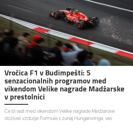
Vročica F1 v Budimpešti: 5
senzacionalnih programov med
vikendom Velike nagrade Madžarske
v prestolnici
Če bi radi med vikendom Velike nagrade Madžarske
doživeli vzdušje Formule 1 zunaj Hungaroringa, vas