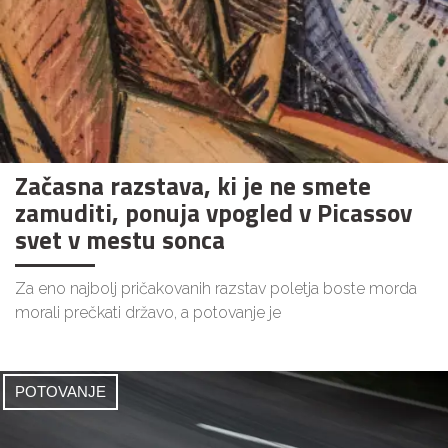
Začasna razstava, ki je ne smete
zamuditi, ponuja vpogled v Picassov
svet v mestu sonca
Za eno najbolj pričakovanih razstav poletja boste morda
morali prečkati državo, a potovanje je
POTOVANJE