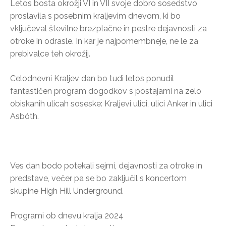
Letos bosta okrožji VI in VII svoje dobro sosedstvo
proslavila s posebnim kraljevim dnevom, ki bo
vključeval številne brezplačne in pestre dejavnosti za
otroke in odrasle. In kar je najpomembneje, ne le za
prebivalce teh okrožij.
Celodnevni Kraljev dan bo tudi letos ponudil
fantastičen program dogodkov s postajami na zelo
obiskanih ulicah soseske: Kraljevi ulici, ulici Anker in ulici
Asbóth.
Ves dan bodo potekali sejmi, dejavnosti za otroke in
predstave, večer pa se bo zaključil s koncertom
skupine High Hill Underground.
Programi ob dnevu kralja 2024