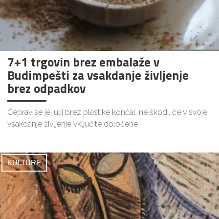
7+1 trgovin brez embalaže v
Budimpešti za vsakdanje življenje
brez odpadkov
Čeprav se je julij brez plastike končal, ne škodi, če v svoje
vsakdanje življenje vključite določene
KULTURE