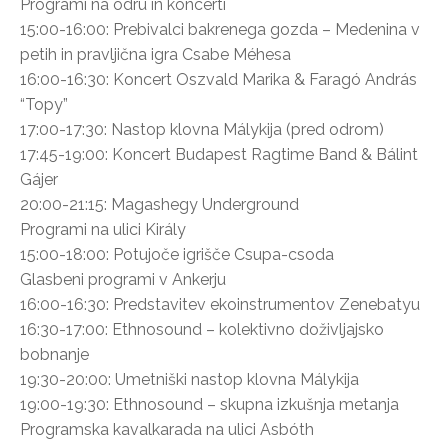
Programi na odru in koncerti
15:00-16:00: Prebivalci bakrenega gozda – Medenina v
petih in pravljična igra Csabe Méhesa
16:00-16:30: Koncert Oszvald Marika & Faragó András
“Topy”
17:00-17:30: Nastop klovna Málykija (pred odrom)
17:45-19:00: Koncert Budapest Ragtime Band & Bálint
Gájer
20:00-21:15: Magashegy Underground
Programi na ulici Király
15:00-18:00: Potujoče igrišče Csupa-csoda
Glasbeni programi v Ankerju
16:00-16:30: Predstavitev ekoinstrumentov Zenebatyu
16:30-17:00: Ethnosound – kolektivno doživljajsko
bobnanje
19:30-20:00: Umetniški nastop klovna Málykija
19:00-19:30: Ethnosound – skupna izkušnja metanja
Programska kavalkarada na ulici Asbóth