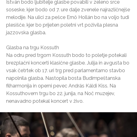
István bodo ljubitelje glasbe povabili v zeleno srce
soseske, kjer bodo od 7. ure dalje zvenele najrazličnejše
melodije. Na ulici za pešce Ernő Hollán bo na voljo tudi
plesišče, kjer bo prijeten poletni vrt poživila plesna
jazzovska glasba.
Glasba na trgu Kossuth
Na odru pred trgom Kossuth bodo to poletje potekali
brezplačni koncerti klasične glasbe. Julija in avgusta bo
vsak četrtek ob 17. uri trg pred parlamentarno stavbo
napolnila glasba. Nastopila bosta Budimpeštanska
filharmonija in operni pevec András Káldi Kiss. Na
Kossuthovem trgu bo 22. junija, na Noč muzejev,
nenavadno potekal koncert v živo.