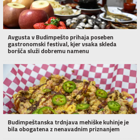
Avgusta v Budimpešto prihaja poseben
gastronomski festival, kjer vsaka skleda
boršča služi dobremu namenu
Budimpeštanska trdnjava mehiške kuhinje je
bila obogatena z nenavadnim priznanjem