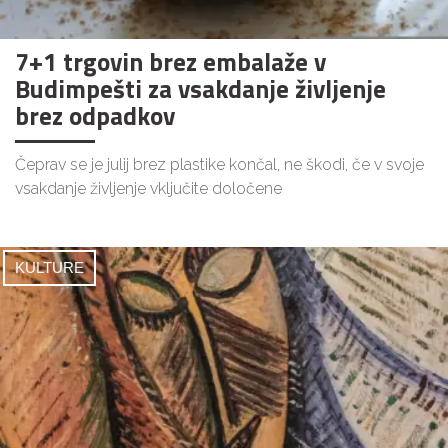
7+1 trgovin brez embalaže v
Budimpešti za vsakdanje življenje
brez odpadkov
Čeprav se je julij brez plastike končal, ne škodi, če v svoje
vsakdanje življenje vključite določene
KULTURE