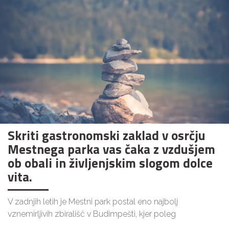
Skriti gastronomski zaklad v osrčju
Mestnega parka vas čaka z vzdušjem
ob obali in življenjskim slogom dolce
vita.
V zadnjih letih je Mestni park postal eno najbolj
vznemirljivih zbirališč v Budimpešti, kjer poleg