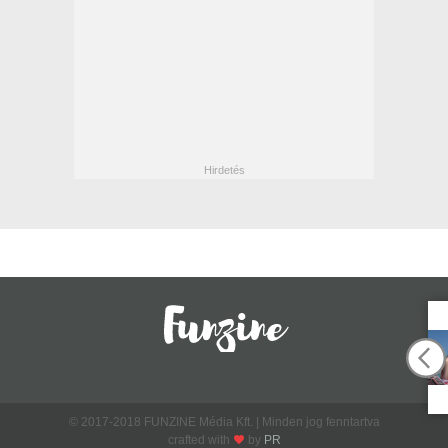
© 2017-2018 FUNZINE Média Kft. | Minden jog fenntartva
crafted with
by
PR