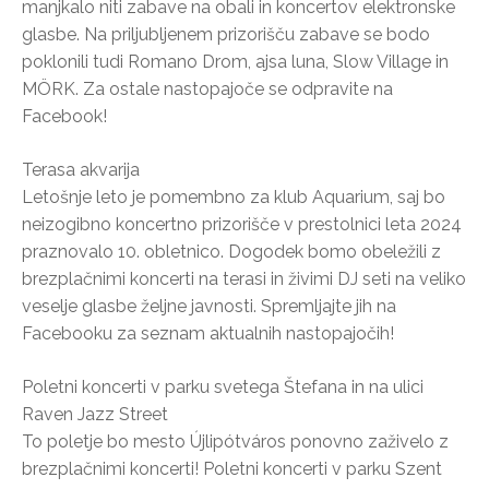
manjkalo niti zabave na obali in koncertov elektronske
glasbe. Na priljubljenem prizorišču zabave se bodo
poklonili tudi Romano Drom, ajsa luna, Slow Village in
MÖRK. Za ostale nastopajoče se odpravite na
Facebook!
Terasa akvarija
Letošnje leto je pomembno za klub Aquarium, saj bo
neizogibno koncertno prizorišče v prestolnici leta 2024
praznovalo 10. obletnico. Dogodek bomo obeležili z
brezplačnimi koncerti na terasi in živimi DJ seti na veliko
veselje glasbe željne javnosti. Spremljajte jih na
Facebooku za seznam aktualnih nastopajočih!
Poletni koncerti v parku svetega Štefana in na ulici
Raven Jazz Street
To poletje bo mesto Újlipótváros ponovno zaživelo z
brezplačnimi koncerti! Poletni koncerti v parku Szent