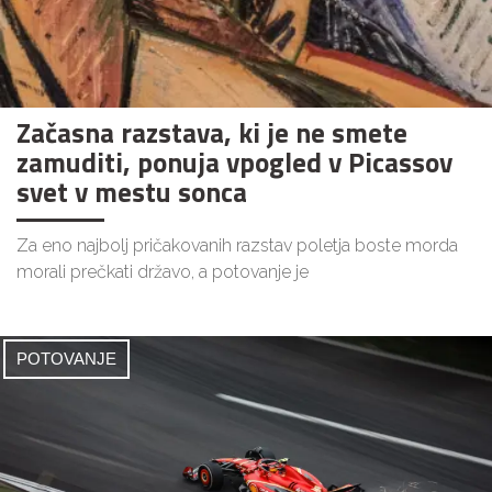
Začasna razstava, ki je ne smete
zamuditi, ponuja vpogled v Picassov
svet v mestu sonca
Za eno najbolj pričakovanih razstav poletja boste morda
morali prečkati državo, a potovanje je
POTOVANJE