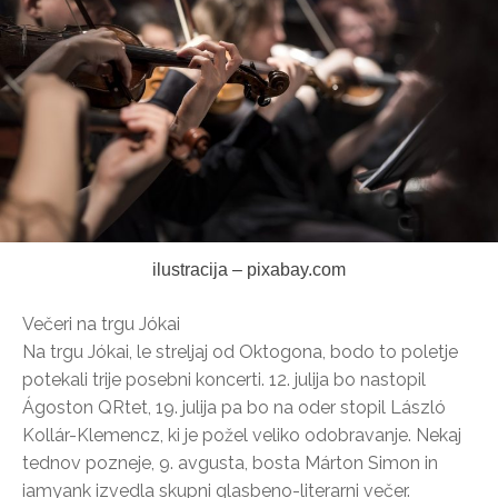
ilustracija – pixabay.com
Večeri na trgu Jókai
Na trgu Jókai, le streljaj od Oktogona, bodo to poletje
potekali trije posebni koncerti. 12. julija bo nastopil
Ágoston QRtet, 19. julija pa bo na oder stopil László
Kollár-Klemencz, ki je požel veliko odobravanje. Nekaj
tednov pozneje, 9. avgusta, bosta Márton Simon in
iamyank izvedla skupni glasbeno-literarni večer.