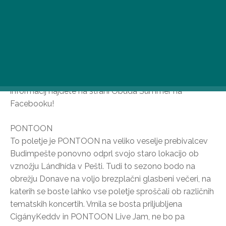
Od 14. junija do 16. septembra vas Óbuda-
Békásmegyer pričakuje s pestrim in brezplačnim
programom dogodkov! Filmske projekcije, programi za
otroke in seveda super koncerti bodo med vrhunci
poletnega festivala v okrožju III. 29. junija bo na različnih
lokacijah v Óbudi potekalo Srečanje narodnosti, 30.
junija pa Óbuda Búcsai (Óbuda Búcsai Búcsu). Več
informacij najdete na strani Óbuda Summer na
Facebooku!
PONTOON
To poletje je PONTOON na veliko veselje prebivalcev
Budimpešte ponovno odprl svojo staro lokacijo ob
vznožju Lándhída v Pešti. Tudi to sezono bodo na
obrežju Donave na voljo brezplačni glasbeni večeri, na
katerih se boste lahko vse poletje sproščali ob različnih
tematskih koncertih. Vrnila se bosta priljubljena
CigányKeddv in PONTOON Live Jam, ne bo pa