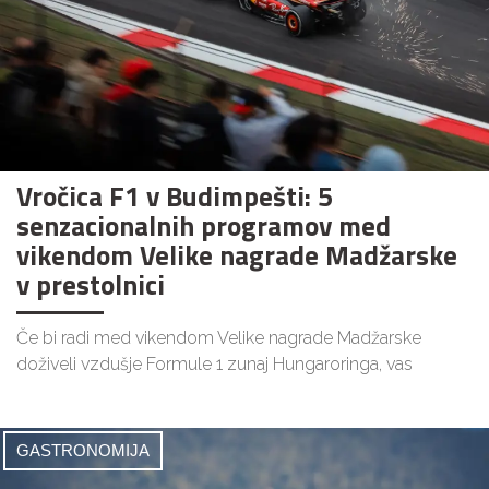
Vročica F1 v Budimpešti: 5
senzacionalnih programov med
vikendom Velike nagrade Madžarske
v prestolnici
Če bi radi med vikendom Velike nagrade Madžarske
doživeli vzdušje Formule 1 zunaj Hungaroringa, vas
GASTRONOMIJA