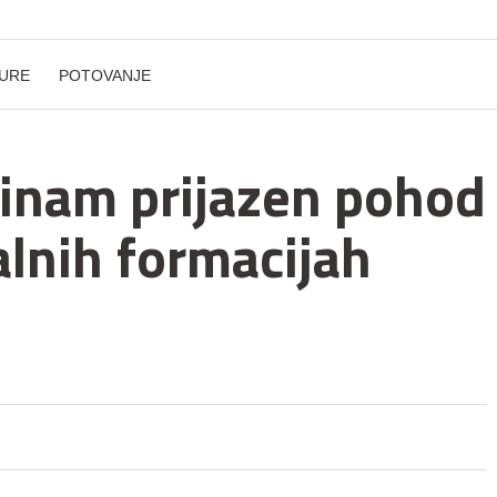
URE
POTOVANJE
inam prijazen pohod
alnih formacijah