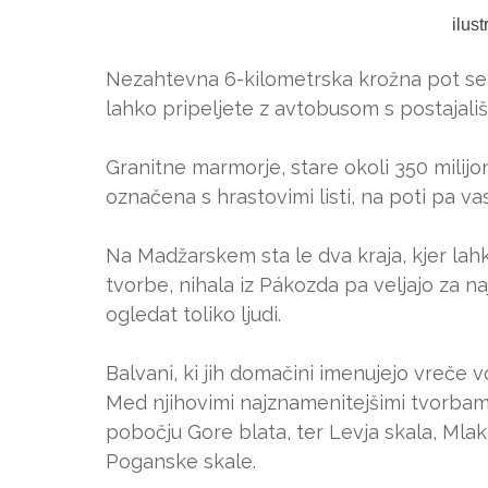
ilus
Nezahtevna 6-kilometrska krožna pot se 
lahko pripeljete z avtobusom s postajališ
Granitne marmorje, stare okoli 350 milijono
označena s hrastovimi listi, na poti pa 
Na Madžarskem sta le dva kraja, kjer lah
tvorbe, nihala iz Pákozda pa veljajo za na
ogledat toliko ljudi.
Balvani, ki jih domačini imenujejo vreče vo
Med njihovimi najznamenitejšimi tvorbami 
pobočju Gore blata, ter Levja skala, Mla
Poganske skale.