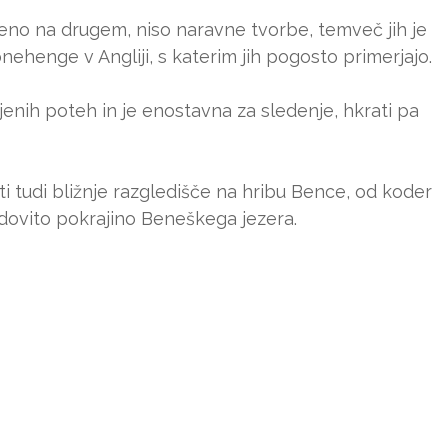
o eno na drugem, niso naravne tvorbe, temveč jih je
onehenge v Angliji, s katerim jih pogosto primerjajo.
nih poteh in je enostavna za sledenje, hkrati pa
i tudi bližnje razgledišče na hribu Bence, od koder
udovito pokrajino Beneškega jezera.