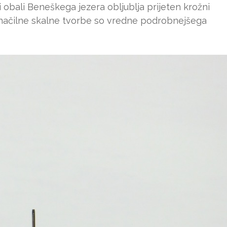
 obali Beneškega jezera obljublja prijeten krožni
načilne skalne tvorbe so vredne podrobnejšega