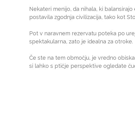
Nekateri menijo, da nihala, ki balansiraj
postavila zgodnja civilizacija, tako kot St
Pot v naravnem rezervatu poteka po ureje
spektakularna, zato je idealna za otroke.
Če ste na tem območju, je vredno obiskat
si lahko s ptičje perspektive ogledate č