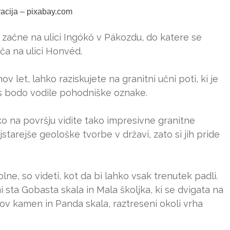
tracija – pixabay.com
začne na ulici Ingókő v Pákozdu, do katere se
ča na ulici Honvéd.
v let, lahko raziskujete na granitni učni poti, ki je
vas bodo vodile pohodniške oznake.
ko na površju vidite tako impresivne granitne
jstarejše geološke tvorbe v državi, zato si jih pride
lne, so videti, kot da bi lahko vsak trenutek padli.
sta Gobasta skala in Mala školjka, ki se dvigata na
kov kamen in Panda skala, raztreseni okoli vrha