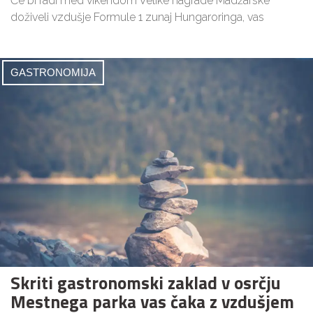
Če bi radi med vikendom Velike nagrade Madžarske
doživeli vzdušje Formule 1 zunaj Hungaroringa, vas
GASTRONOMIJA
Skriti gastronomski zaklad v osrčju
Mestnega parka vas čaka z vzdušjem