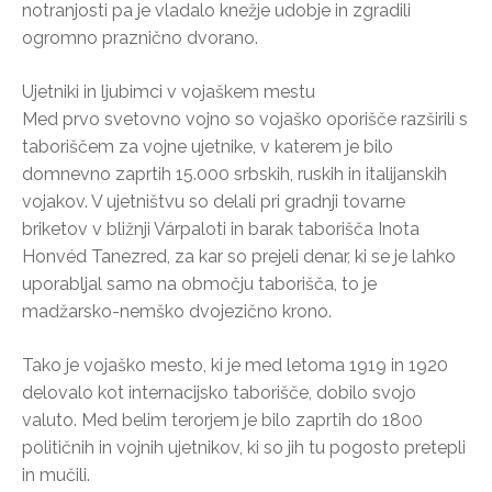
notranjosti pa je vladalo knežje udobje in zgradili
ogromno praznično dvorano.
Ujetniki in ljubimci v vojaškem mestu
Med prvo svetovno vojno so vojaško oporišče razširili s
taboriščem za vojne ujetnike, v katerem je bilo
domnevno zaprtih 15.000 srbskih, ruskih in italijanskih
vojakov. V ujetništvu so delali pri gradnji tovarne
briketov v bližnji Várpaloti in barak taborišča Inota
Honvéd Tanezred, za kar so prejeli denar, ki se je lahko
uporabljal samo na območju taborišča, to je
madžarsko-nemško dvojezično krono.
Tako je vojaško mesto, ki je med letoma 1919 in 1920
delovalo kot internacijsko taborišče, dobilo svojo
valuto. Med belim terorjem je bilo zaprtih do 1800
političnih in vojnih ujetnikov, ki so jih tu pogosto pretepli
in mučili.