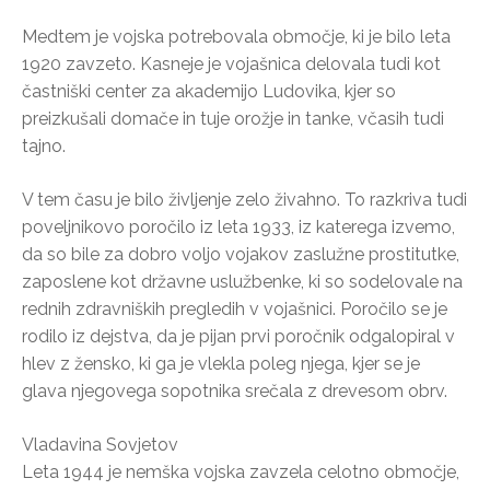
Medtem je vojska potrebovala območje, ki je bilo leta
1920 zavzeto. Kasneje je vojašnica delovala tudi kot
častniški center za akademijo Ludovika, kjer so
preizkušali domače in tuje orožje in tanke, včasih tudi
tajno.
V tem času je bilo življenje zelo živahno. To razkriva tudi
poveljnikovo poročilo iz leta 1933, iz katerega izvemo,
da so bile za dobro voljo vojakov zaslužne prostitutke,
zaposlene kot državne uslužbenke, ki so sodelovale na
rednih zdravniških pregledih v vojašnici. Poročilo se je
rodilo iz dejstva, da je pijan prvi poročnik odgalopiral v
hlev z žensko, ki ga je vlekla poleg njega, kjer se je
glava njegovega sopotnika srečala z drevesom obrv.
Vladavina Sovjetov
Leta 1944 je nemška vojska zavzela celotno območje,