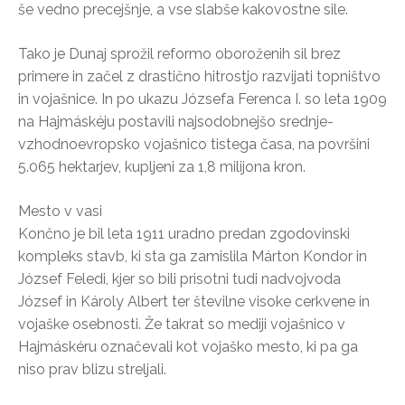
še vedno precejšnje, a vse slabše kakovostne sile.
Tako je Dunaj sprožil reformo oboroženih sil brez
primere in začel z drastično hitrostjo razvijati topništvo
in vojašnice. In po ukazu Józsefa Ferenca I. so leta 1909
na Hajmáskéju postavili najsodobnejšo srednje-
vzhodnoevropsko vojašnico tistega časa, na površini
5.065 hektarjev, kupljeni za 1,8 milijona kron.
Mesto v vasi
Končno je bil leta 1911 uradno predan zgodovinski
kompleks stavb, ki sta ga zamislila Márton Kondor in
József Feledi, kjer so bili prisotni tudi nadvojvoda
József in Károly Albert ter številne visoke cerkvene in
vojaške osebnosti. Že takrat so mediji vojašnico v
Hajmáskéru označevali kot vojaško mesto, ki pa ga
niso prav blizu streljali.