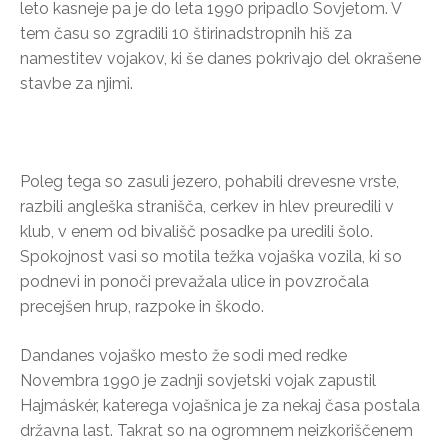
leto kasneje pa je do leta 1990 pripadlo Sovjetom. V
tem času so zgradili 10 štirinadstropnih hiš za
namestitev vojakov, ki še danes pokrivajo del okrašene
stavbe za njimi.
Poleg tega so zasuli jezero, pohabili drevesne vrste,
razbili angleška stranišča, cerkev in hlev preuredili v
klub, v enem od bivališč posadke pa uredili šolo.
Spokojnost vasi so motila težka vojaška vozila, ki so
podnevi in ponoči prevažala ulice in povzročala
precejšen hrup, razpoke in škodo.
Dandanes vojaško mesto že sodi med redke
Novembra 1990 je zadnji sovjetski vojak zapustil
Hajmáskér, katerega vojašnica je za nekaj časa postala
državna last. Takrat so na ogromnem neizkoriščenem