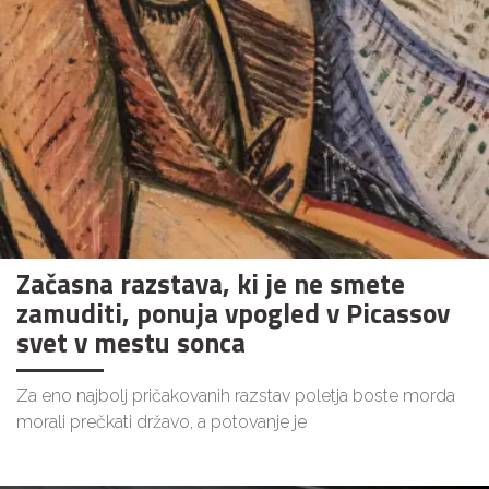
Začasna razstava, ki je ne smete
zamuditi, ponuja vpogled v Picassov
svet v mestu sonca
Za eno najbolj pričakovanih razstav poletja boste morda
morali prečkati državo, a potovanje je