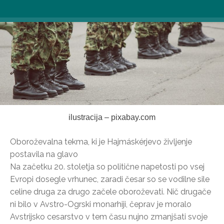
ilustracija – pixabay.com
Oboroževalna tekma, ki je Hajmáskérjevo življenje
postavila na glavo
Na začetku 20. stoletja so politične napetosti po vsej
Evropi dosegle vrhunec, zaradi česar so se vodilne sile
celine druga za drugo začele oboroževati. Nič drugače
ni bilo v Avstro-Ogrski monarhiji, čeprav je moralo
Avstrijsko cesarstvo v tem času nujno zmanjšati svoje