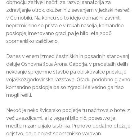
območju zaživeli načrti za razvoj sanatorija za
zdravljenje otrok, okuženih z sevanjem v jedrski nesreči
v Černobilu. Na koncu so to idejo domačini zavrnili,
nepremičnine so pristale v rokah naselja, komandno
poslopje, imenovano grad, pa je bilo leta 2006
spomeniško zaščiteno.
Danes v enem izmed častniških in posadnih stanovanj
deluje Osnovna šola Árona Gáborja, v preostalih delih
nekdanje sprejemne stavbe pa obiskovalce pričakuje
vojaškozgodovinska razstava. Gradu podobno glavno
komandno poslopje pa so zgradili še vedno ga niso
mogli rešiti.
Nekoč je neko švicarsko podjetje tu načrtovalo hotel z
več zvezdicami, a iz tega ni bilo nič, posestvo je
medtem zamenjalo lastnika. Prenovo dodatno otežuje
dejstvo, da je objekt spomeniško varovan.