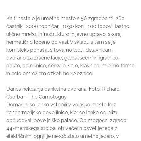
Kajti nastalo je umetno mesto s 56 zgradbami, 260
častniki, 2000 topničarji, 1030 konji, 100 topovi, lastno
ulično mrežo, infrastrukturo in javno upravo, skoraj
hermetično ločeno od vasi. V skladu s tem se je
kompleks ponašal s tovarno ledu, delavnicami,
dvorano za zračne ladje, gledališčem in igralnico,
pošto, bolnišnico, cerkvijo, šolo, klavnico, mlečno farmo
in celo omrežjem ozkotirne železnice.
Danes nekdanja banketna dvorana. Foto: Richard
Csorba – The Camotoguy
Domačini so lahko vstopili v vojaško mesto le z
žandarmerijsko dovolilnico, kjer so lahko od blizu
občudovali poveljniško palačo. Ob mogočni zgradbi
44-metrskega stolpa, ob večerih osvetljenega z
električnimi ognji, je nekoč stalo umetno jezero, v