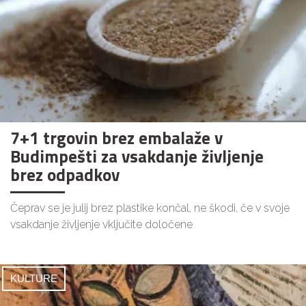
7+1 trgovin brez embalaže v
Budimpešti za vsakdanje življenje
brez odpadkov
Čeprav se je julij brez plastike končal, ne škodi, če v svoje
vsakdanje življenje vključite določene
KULTURE