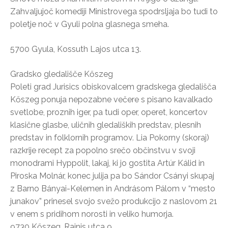
Zahvaljujoč komediji Ministrovega spodrsljaja bo tudi to
poletje noč v Gyuli polna glasnega smeha.
5700 Gyula, Kossuth Lajos utca 13.
Gradsko gledališče Kőszeg
Poleti grad Jurisics obiskovalcem gradskega gledališča
Kőszeg ponuja nepozabne večere s pisano kavalkado
svetlobe, proznih iger, pa tudi oper, operet, koncertov
klasične glasbe, uličnih gledaliških predstav, plesnih
predstav in folklornih programov. Lia Pokorny (skoraj)
razkrije recept za popolno srečo občinstvu v svoji
monodrami Hyppolit, lakaj, ki jo gostita Artúr Kálid in
Piroska Molnár, konec julija pa bo Sándor Csányi skupaj
z Barno Bányai-Kelemen in Andrásom Pálom v “mesto
junakov” prinesel svojo svežo produkcijo z naslovom 21
v enem s pridihom norosti in veliko humorja.
9730 Kőszeg, Rajnis utca 9.