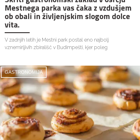
Mestnega parka vas čaka z vzdušjem
ob obali in življenjskim slogom dolce
vita.
V zadnjih letih je Mestni park postal eno najbolj
vznemirljivih zbirališč v Budimpešti, kjer poleg
GASTRONOMIJA