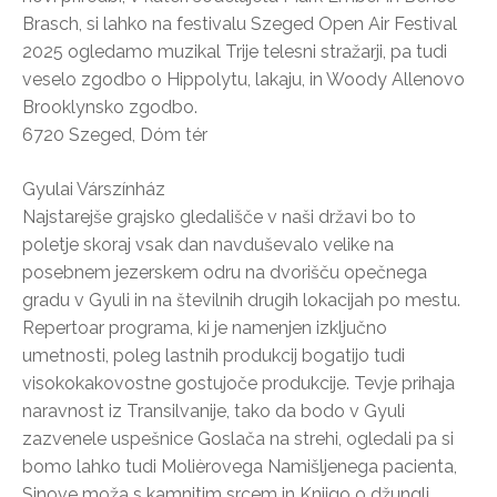
Brasch, si lahko na festivalu Szeged Open Air Festival
2025 ogledamo muzikal Trije telesni stražarji, pa tudi
veselo zgodbo o Hippolytu, lakaju, in Woody Allenovo
Brooklynsko zgodbo.
6720 Szeged, Dóm tér
Gyulai Várszínház
Najstarejše grajsko gledališče v naši državi bo to
poletje skoraj vsak dan navduševalo velike na
posebnem jezerskem odru na dvorišču opečnega
gradu v Gyuli in na številnih drugih lokacijah po mestu.
Repertoar programa, ki je namenjen izključno
umetnosti, poleg lastnih produkcij bogatijo tudi
visokokakovostne gostujoče produkcije. Tevje prihaja
naravnost iz Transilvanije, tako da bodo v Gyuli
zazvenele uspešnice Goslača na strehi, ogledali pa si
bomo lahko tudi Molièrovega Namišljenega pacienta,
Sinove moža s kamnitim srcem in Knjigo o džungli.