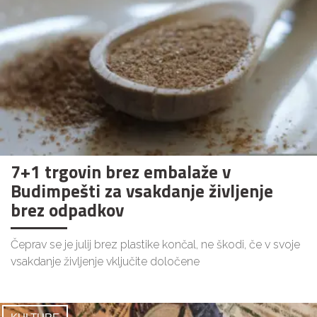
7+1 trgovin brez embalaže v
Budimpešti za vsakdanje življenje
brez odpadkov
Čeprav se je julij brez plastike končal, ne škodi, če v svoje
vsakdanje življenje vključite določene