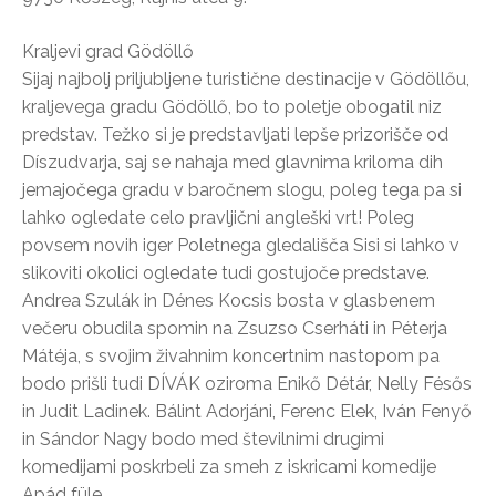
Kraljevi grad Gödöllő
Sijaj najbolj priljubljene turistične destinacije v Gödöllőu,
kraljevega gradu Gödöllő, bo to poletje obogatil niz
predstav. Težko si je predstavljati lepše prizorišče od
Díszudvarja, saj se nahaja med glavnima kriloma dih
jemajočega gradu v baročnem slogu, poleg tega pa si
lahko ogledate celo pravljični angleški vrt! Poleg
povsem novih iger Poletnega gledališča Sisi si lahko v
slikoviti okolici ogledate tudi gostujoče predstave.
Andrea Szulák in Dénes Kocsis bosta v glasbenem
večeru obudila spomin na Zsuzso Cserháti in Péterja
Mátéja, s svojim živahnim koncertnim nastopom pa
bodo prišli tudi DÍVÁK oziroma Enikő Détár, Nelly Fésős
in Judit Ladinek. Bálint Adorjáni, Ferenc Elek, Iván Fenyő
in Sándor Nagy bodo med številnimi drugimi
komedijami poskrbeli za smeh z iskricami komedije
Apád füle.