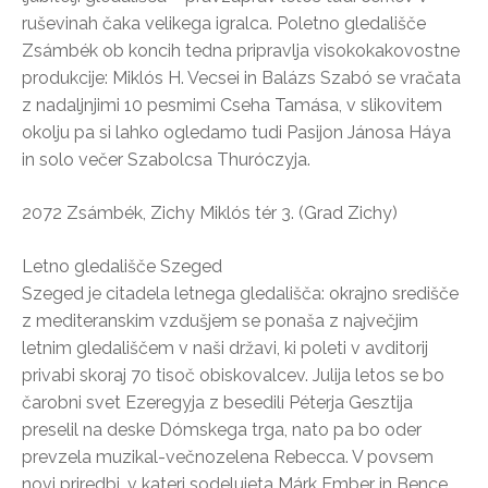
ruševinah čaka velikega igralca. Poletno gledališče
Zsámbék ob koncih tedna pripravlja visokokakovostne
produkcije: Miklós H. Vecsei in Balázs Szabó se vračata
z nadaljnjimi 10 pesmimi Cseha Tamása, v slikovitem
okolju pa si lahko ogledamo tudi Pasijon Jánosa Háya
in solo večer Szabolcsa Thuróczyja.
2072 Zsámbék, Zichy Miklós tér 3. (Grad Zichy)
Letno gledališče Szeged
Szeged je citadela letnega gledališča: okrajno središče
z mediteranskim vzdušjem se ponaša z največjim
letnim gledališčem v naši državi, ki poleti v avditorij
privabi skoraj 70 tisoč obiskovalcev. Julija letos se bo
čarobni svet Ezeregyja z besedili Péterja Gesztija
preselil na deske Dómskega trga, nato pa bo oder
prevzela muzikal-večnozelena Rebecca. V povsem
novi priredbi, v kateri sodelujeta Márk Ember in Bence