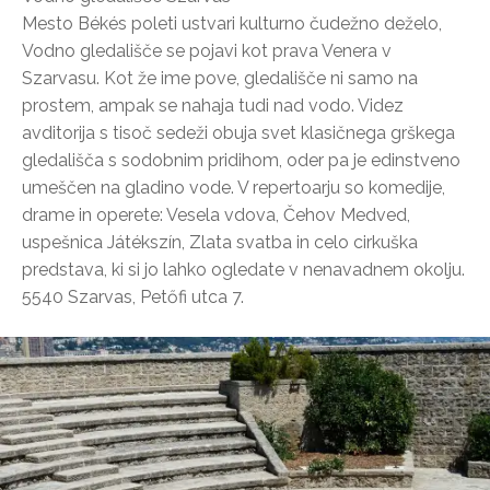
Mesto Békés poleti ustvari kulturno čudežno deželo,
Vodno gledališče se pojavi kot prava Venera v
Szarvasu. Kot že ime pove, gledališče ni samo na
prostem, ampak se nahaja tudi nad vodo. Videz
avditorija s tisoč sedeži obuja svet klasičnega grškega
gledališča s sodobnim pridihom, oder pa je edinstveno
umeščen na gladino vode. V repertoarju so komedije,
drame in operete: Vesela vdova, Čehov Medved,
uspešnica Játékszín, Zlata svatba in celo cirkuška
predstava, ki si jo lahko ogledate v nenavadnem okolju.
5540 Szarvas, Petőfi utca 7.