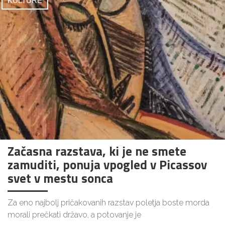
KULTURE
Začasna razstava, ki je ne smete
zamuditi, ponuja vpogled v Picassov
svet v mestu sonca
Za eno najbolj pričakovanih razstav poletja boste morda
morali prečkati državo, a potovanje je