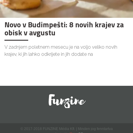
Novo v Budimpešti: 8 novih krajev za
obisk v avgustu
V zadnjem poletnem mesecu je na voljo veliko novih
krajev, ki jih lahko odkrijete in jih dodate na
© 2017-2018 FUNZINE Média Kft. | Minden jog fenntartva