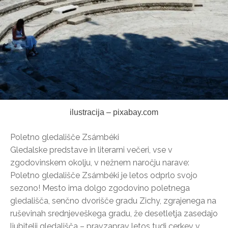
ilustracija – pixabay.com
Poletno gledališče Zsámbéki
Gledalske predstave in literarni večeri, vse v
zgodovinskem okolju, v nežnem naročju narave:
Poletno gledališče Zsámbéki je letos odprlo svojo
sezono! Mesto ima dolgo zgodovino poletnega
gledališča, senčno dvorišče gradu Zichy, zgrajenega na
ruševinah srednjeveškega gradu, že desetletja zasedajo
ljubitelji gledališča – pravzaprav letos tudi cerkev v