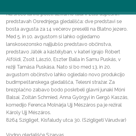
Osrednje poletje na dvorišču gradu Szigliget
Na srečo lahko poleti uživamo tudi v zelo uspešnih
predstavah Osrednjega gledališča: dve predstavi se
bosta avgusta za 14 večerov preselili na Blatno jezero.
Med 5. in 10. avgustom si lahko ogledamo
lanskosezonsko najljubšo predstavo občinstva,
predstavo Játék a kástélyban, v kateri igrajo Róbert
Alföldi, Zsolt László, Eszter Balla in Samu Puskás, v
režiji Tamása Puskása. Nato si bo med 13. in 20.
avgustom občinstvo lahko ogledalo novo produkcijo
budimpeštanskega gledališča, Telesni stražar. Za
brezplačno zabavo bodo poskrbeli glavni junaki Móni
Balsai, Zoltán Schmied, Anna Györgyi in Gergő Kaszás,
komedijo Ferenca Molnárja Ujj Mészáros pa je režiral
Károly Ujj Mészáros.
8264 Szigliget, Kisfaludy utca 30. (Szigligeti Várudvar)
Vodno gledališče Szarvas