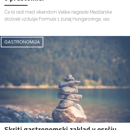
Če bi radi med vikendom Velike nagrade Madžarske
doživeli vzdušje Formule 1 zunaj Hungaroringa, vas
GASTRONOMIJA
Skriti gastronomski zaklad v osrčju