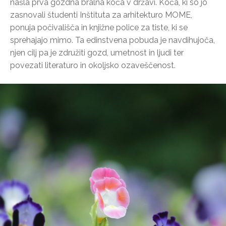
našla prva gozdna bralna koča v državi. Koča, ki so jo
zasnovali študenti Inštituta za arhitekturo MOME,
ponuja počivališča in knjižne police za tiste, ki se
sprehajajo mimo. Ta edinstvena pobuda je navdihujoča,
njen cilj pa je združiti gozd, umetnost in ljudi ter
povezati literaturo in okoljsko ozaveščenost.