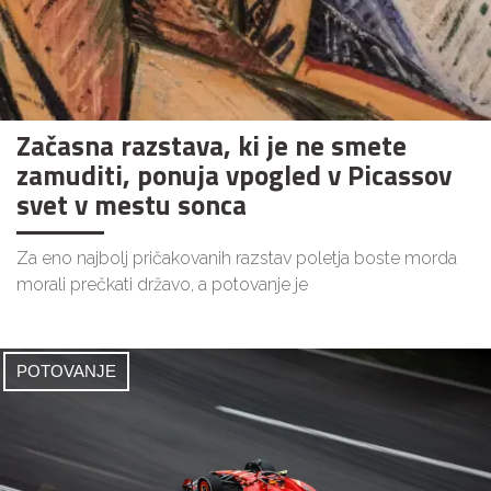
Začasna razstava, ki je ne smete
zamuditi, ponuja vpogled v Picassov
svet v mestu sonca
Za eno najbolj pričakovanih razstav poletja boste morda
morali prečkati državo, a potovanje je
POTOVANJE