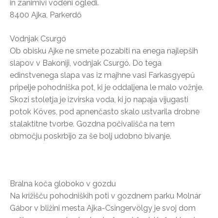
in zanimivi vodeni ogledi.
8400 Ajka, Parkerdő
Vodnjak Csurgó
Ob obisku Ajke ne smete pozabiti na enega najlepših
slapov v Bakoniji, vodnjak Csurgó. Do tega
edinstvenega slapa vas iz majhne vasi Farkasgyepű
pripelje pohodniška pot, ki je oddaljena le malo vožnje.
Skozi stoletja je izvirska voda, ki jo napaja vijugasti
potok Köves, pod apnenčasto skalo ustvarila drobne
stalaktitne tvorbe. Gozdna počivališča na tem
območju poskrbijo za še bolj udobno bivanje.
Bralna koča globoko v gozdu
Na križišču pohodniških poti v gozdnem parku Molnár
Gábor v bližini mesta Ajka-Csingervölgy je svoj dom