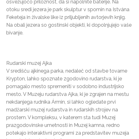
osvežujočo priložnost, da si napolnite baterije. Na
otoku sredi jezera je park skulptur v spomin na Istvána
Feketeja in živalske like iz priljubljenih avtorjevih knjig.
Na obali jezera so gostinski objekti, ki dopolnjujejo vaše
bivanje.
Rudarski muzej Ajka
V središču ajkinega parka, nedaleč od stavbe tovarne
Krypton, lahko spoznate zgodovino rudarstva, ki je
pomagalo mesto spremeniti v sodobno industrijsko
mesto. V Muzeju rudarstva Ajka, ki je zgrajen na mestu
nekdanjega rudnika Ármin, si lahko ogledate prvi
madžarski muzej rudarstva in rudarskih strojev na
prostem. V kompleksu, v katerem sta tudi Muzej
prazgodovinske umetnosti in Muzej kamna, redno
potekajo interaktivni programi za predstavitev muzeja