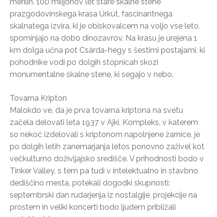
merilih. 100 milijonov let stare skalne stene
prazgodovinskega krasa Úrkút, fascinantnega
skalnatega izvira, ki je obiskovalcem na voljo vse leto,
spominjajo na dobo dinozavrov. Na krasu je urejena 1
km dolga učna pot Csárda-hegy s šestimi postajami, ki
pohodnike vodi po dolgih stopnicah skozi
monumentalne skalne stene, ki segajo v nebo.
Tovarna Kripton
Malokdo ve, da je prva tovarna kriptona na svetu
začela delovati leta 1937 v Ajki. Kompleks, v katerem
so nekoč izdelovali s kriptonom napolnjene žarnice, je
po dolgih letih zanemarjanja letos ponovno zaživel kot
večkulturno doživljajsko središče. V prihodnosti bodo v
Tinker Valley, s tem pa tudi v intelektualno in stavbno
dediščino mesta, potekali dogodki skupnosti:
septembrski dan rudarjenja iz nostalgije, projekcije na
prostem in veliki koncerti bodo ljudem približali