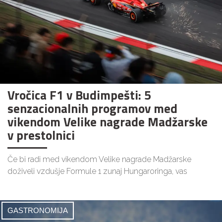
Vročica F1 v Budimpešti: 5
senzacionalnih programov med
vikendom Velike nagrade Madžarske
v prestolnici
Če bi radi med vikendom Velike nagrade Madžarske
doživeli vzdušje Formule 1 zunaj Hungaroringa, vas
GASTRONOMIJA