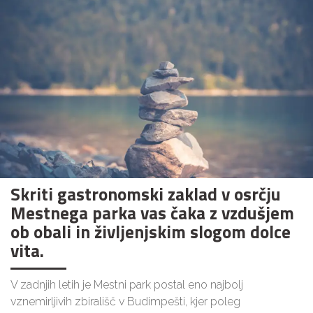
Skriti gastronomski zaklad v osrčju
Mestnega parka vas čaka z vzdušjem
ob obali in življenjskim slogom dolce
vita.
V zadnjih letih je Mestni park postal eno najbolj
vznemirljivih zbirališč v Budimpešti, kjer poleg