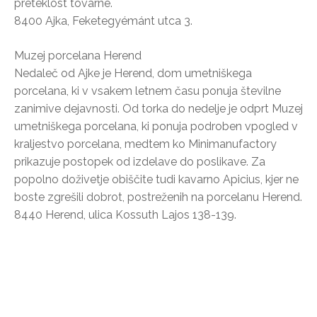
preteklost tovarne.
8400 Ajka, Feketegyémánt utca 3.
Muzej porcelana Herend
Nedaleč od Ajke je Herend, dom umetniškega
porcelana, ki v vsakem letnem času ponuja številne
zanimive dejavnosti. Od torka do nedelje je odprt Muzej
umetniškega porcelana, ki ponuja podroben vpogled v
kraljestvo porcelana, medtem ko Minimanufactory
prikazuje postopek od izdelave do poslikave. Za
popolno doživetje obiščite tudi kavarno Apicius, kjer ne
boste zgrešili dobrot, postreženih na porcelanu Herend.
8440 Herend, ulica Kossuth Lajos 138-139.