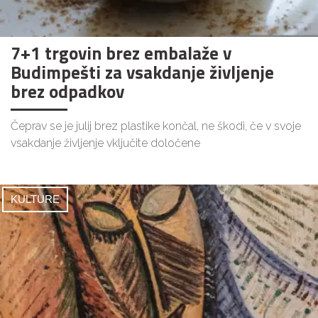
7+1 trgovin brez embalaže v
Budimpešti za vsakdanje življenje
brez odpadkov
Čeprav se je julij brez plastike končal, ne škodi, če v svoje
vsakdanje življenje vključite določene
KULTURE