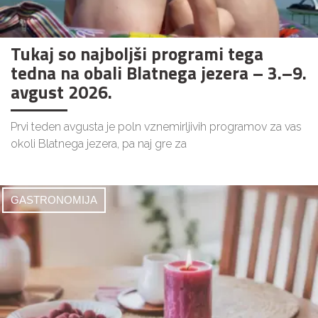
Tukaj so najboljši programi tega
tedna na obali Blatnega jezera – 3.–9.
avgust 2026.
Prvi teden avgusta je poln vznemirljivih programov za vas
okoli Blatnega jezera, pa naj gre za
GASTRONOMIJA