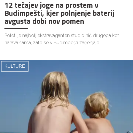
12 tečajev joge na prostem v
Budimpešti, kjer polnjenje baterij
avgusta dobi nov pomen
Poleti je najbolj ekstravaganten studio nič drugega kot
narava sama, zato se v Budimpešti začenjajo
KULTURE