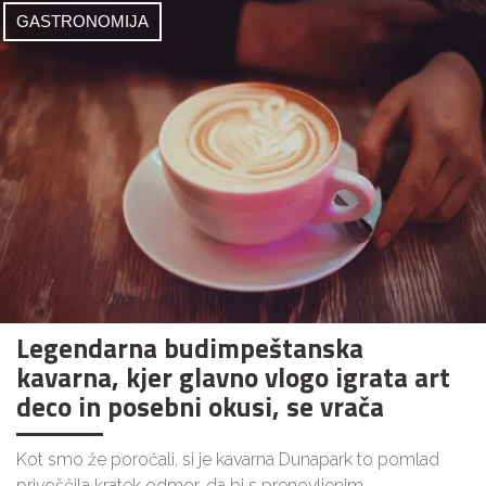
GASTRONOMIJA
Legendarna budimpeštanska
kavarna, kjer glavno vlogo igrata art
deco in posebni okusi, se vrača
Kot smo že poročali, si je kavarna Dunapark to pomlad
privoščila kratek odmor, da bi s prenovljenim