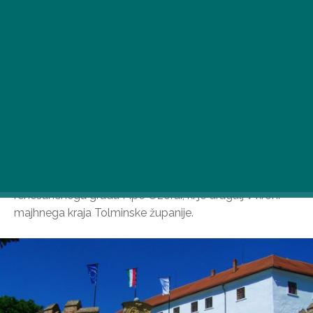
Za ljubitelje edinstvenih gradov je obvezen obisk
renesančnega gradu Pipo Ozorai, ki je dragulj v kroni
majhnega kraja Tolminske županije.