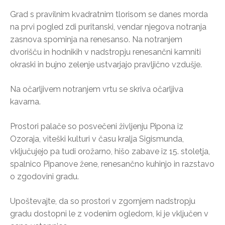
Grad s pravilnim kvadratnim tlorisom se danes morda
na prvi pogled zdi puritanski, vendar njegova notranja
zasnova spominja na renesanso. Na notranjem
dvorišču in hodnikih v nadstropju renesančni kamniti
okraski in bujno zelenje ustvarjajo pravljično vzdušje.
Na očarljivem notranjem vrtu se skriva očarljiva
kavarna.
Prostori palače so posvečeni življenju Pipona iz
Ozoraja, viteški kulturi v času kralja Sigismunda,
vključujejo pa tudi orožarno, hišo zabave iz 15. stoletja,
spalnico Pipanove žene, renesančno kuhinjo in razstavo
o zgodovini gradu.
Upoštevajte, da so prostori v zgornjem nadstropju
gradu dostopni le z vodenim ogledom, ki je vključen v