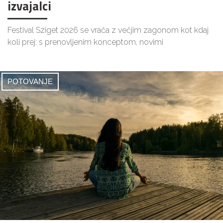
izvajalci
Festival Sziget 2026 se vrača z večjim zagonom kot kdaj
koli prej: s prenovljenim konceptom, novimi
POTOVANJE