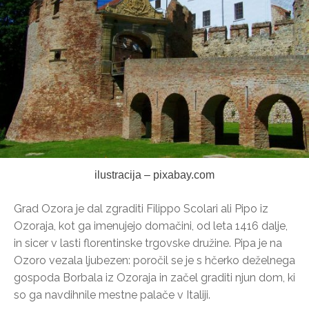
ilustracija – pixabay.com
Grad Ozora je dal zgraditi Filippo Scolari ali Pipo iz
Ozoraja, kot ga imenujejo domačini, od leta 1416 dalje,
in sicer v lasti florentinske trgovske družine. Pipa je na
Ozoro vezala ljubezen: poročil se je s hčerko deželnega
gospoda Borbala iz Ozoraja in začel graditi njun dom, ki
so ga navdihnile mestne palače v Italiji.