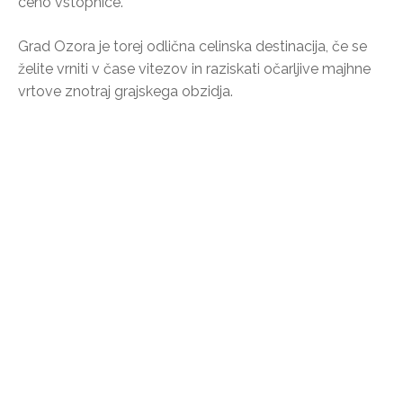
ceno vstopnice.
Grad Ozora je torej odlična celinska destinacija, če se
želite vrniti v čase vitezov in raziskati očarljive majhne
vrtove znotraj grajskega obzidja.