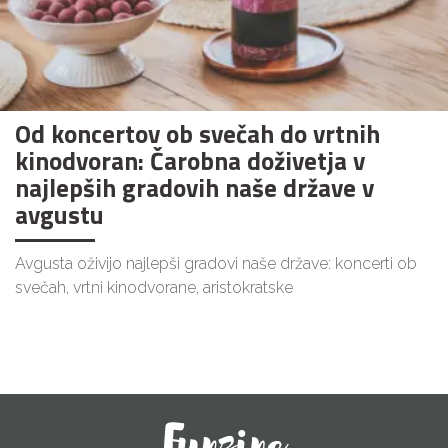
Od koncertov ob svečah do vrtnih
kinodvoran: Čarobna doživetja v
najlepših gradovih naše države v
avgustu
Avgusta oživijo najlepši gradovi naše države: koncerti ob
svečah, vrtni kinodvorane, aristokratske