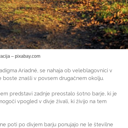
tracija – pixabay.com
Paradigma Ariadné, se nahaja ob veleblagovnici v
se boste znašli v povsem drugačnem okolju.
em predstavi zadnje preostalo šotno barje, ki je
goči vpogled v divje živali, ki živijo na tem
lne poti po divjem barju ponujajo ne le številne