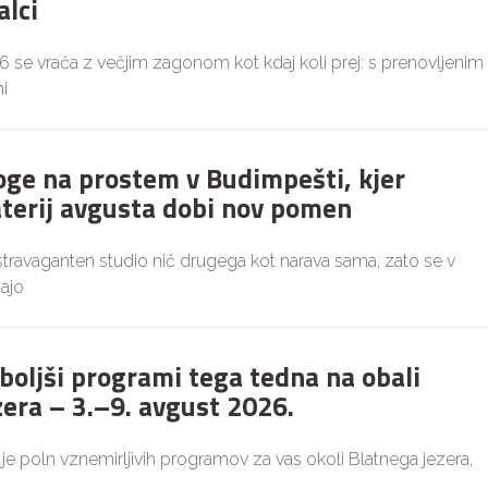
alci
26 se vrača z večjim zagonom kot kdaj koli prej: s prenovljenim
i
joge na prostem v Budimpešti, kjer
aterij avgusta dobi nov pomen
ekstravaganten studio nič drugega kot narava sama, zato se v
ajo
boljši programi tega tedna na obali
zera – 3.–9. avgust 2026.
 je poln vznemirljivih programov za vas okoli Blatnega jezera,