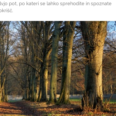
lvjo pot, po kateri se lahko sprehodite in spoznate
krišč.