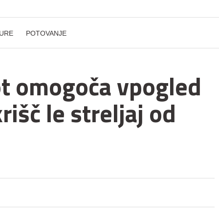
URE
POTOVANJE
t omogoča vpogled
išč le streljaj od