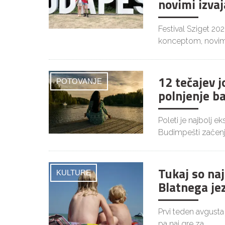
novimi izvaj
Festival Sziget 20
konceptom, novim
12 tečajev 
POTOVANJE
polnjenje b
Poleti je najbolj 
Budimpešti začenj
Tukaj so naj
KULTURE
Blatnega je
Prvi teden avgusta
pa naj gre za