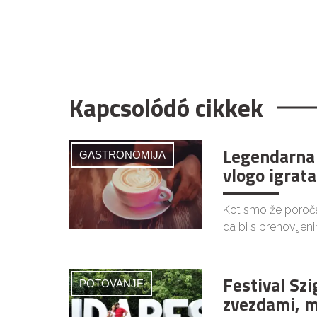
Kapcsolódó cikkek
Legendarna 
GASTRONOMIJA
vlogo igrata
Kot smo že poročal
da bi s prenovljen
Festival Szi
POTOVANJE
zvezdami, m