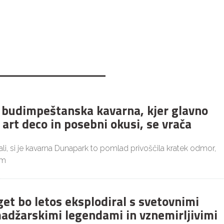
budimpeštanska kavarna, kjer glavno
 art deco in posebni okusi, se vrača
i, si je kavarna Dunapark to pomlad privoščila kratek odmor,
im
get bo letos eksplodiral s svetovnimi
adžarskimi legendami in vznemirljivimi