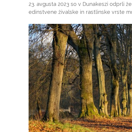
23. avgusta 2023 so v Dunakeszi odprli že
edinstvene živalske in rastlinske vrste mo