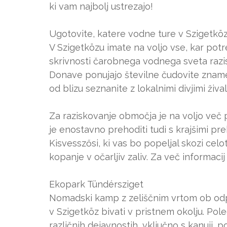
ki vam najbolj ustrezajo!
Ugotovite, katere vodne ture v Szigetkö
V Szigetközu imate na voljo vse, kar potr
skrivnosti čarobnega vodnega sveta razisk
Donave ponujajo številne čudovite zname
od blizu seznanite z lokalnimi divjimi žival
Za raziskovanje območja je na voljo več p
je enostavno prehoditi tudi s krajšimi prek
Kisvesszősi, ki vas bo popeljal skozi celo
kopanje v očarljiv zaliv. Za več informacij
Ekopark Tündérsziget
Nomadski kamp z zeliščnim vrtom ob odprti
v Szigetköz bivati v pristnem okolju. Pol
različnih dejavnostih, vključno s kanuji, 