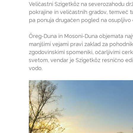
Veličastni Szigetköz na severozahodu drža
pokrajine in veličastnih gradov, temveč t
pa ponuja drugačen pogled na osupljivo 
Öreg-Duna in Mosoni-Duna objemata največ
manjšimi vejami pravi zaklad za pohodnik
zgodovinskimi spomeniki, očarljivimi cerk
svetom, vendar je Szigetköz resnično edi
vodo.