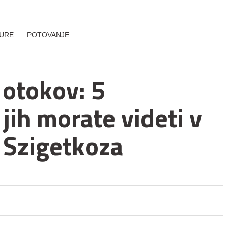
URE
POTOVANJE
 otokov: 5
 jih morate videti v
 Szigetkoza