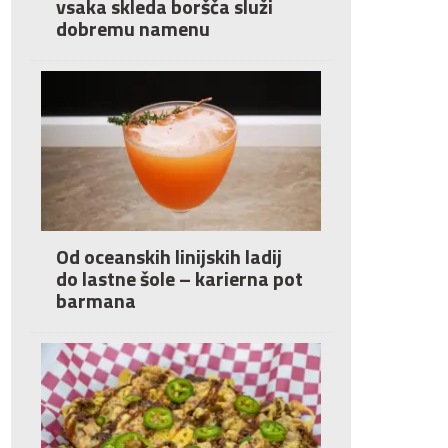
vsaka skleda boršča služi
dobremu namenu
Od oceanskih linijskih ladij
do lastne šole – karierna pot
barmana