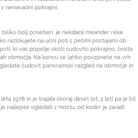
v nenavadni pokrajini.
e toliko bolj poseben, je nekdanji meander reke
o raziskujete na učni poti s petimi postajami ob
poti, ki vas popelje skozi čudovito pokrajino, boste
notah območja. Na koncu se lahko povzpnete na vrh
 ogledate čudovit panoramski razgled na območje in
ta 1978 in je trajala skoraj deset let, z leti pa je bil
je najlepše ogledati z mostu, od koder je zaradi