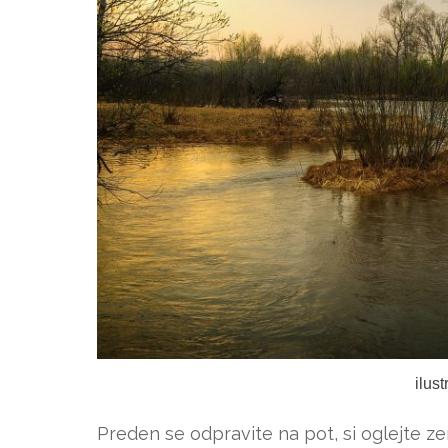
ilus
Preden se odpravite na pot, si oglejte zem