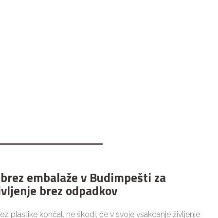
 brez embalaže v Budimpešti za
ivljenje brez odpadkov
brez plastike končal, ne škodi, če v svoje vsakdanje življenje