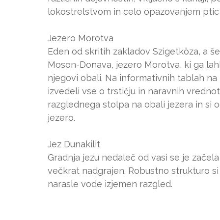
lokostrelstvom in celo opazovanjem ptic 
Jezero Morotva
Eden od skritih zakladov Szigetköza, a š
Moson-Donava, jezero Morotva, ki ga lahk
njegovi obali. Na informativnih tablah na 
izvedeli vse o trstičju in naravnih vred
razglednega stolpa na obali jezera in si
jezero.
Jez Dunakilit
Gradnja jezu nedaleč od vasi se je začela le
večkrat nadgrajen. Robustno strukturo si 
narasle vode izjemen razgled.