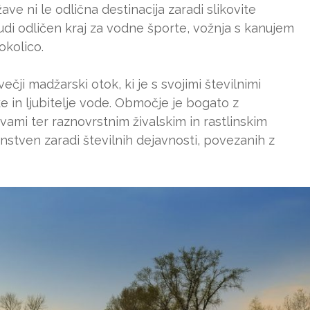
ve ni le odlična destinacija zaradi slikovite
udi odličen kraj za vodne športe, vožnja s kanujem
okolico.
ji madžarski otok, ki je s svojimi številnimi
e in ljubitelje vode. Območje je bogato z
vami ter raznovrstnim živalskim in rastlinskim
nstven zaradi številnih dejavnosti, povezanih z