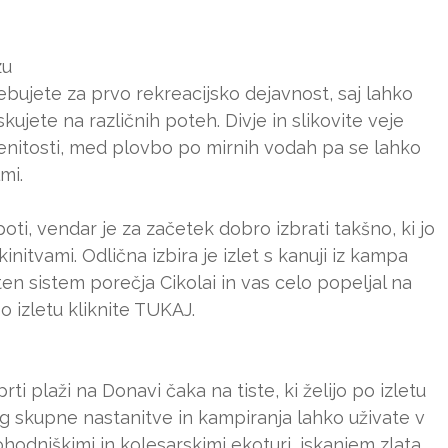
zu
ebujete za prvo rekreacijsko dejavnost, saj lahko
ujete na različnih poteh. Divje in slikovite veje
nitosti, med plovbo po mirnih vodah pa se lahko
mi.
oti, vendar je za začetek dobro izbrati takšno, ki jo
initvami. Odlična izbira je izlet s kanuji iz kampa
ten sistem porečja Cikolai in vas celo popeljal na
 o izletu kliknite TUKAJ.
 plaži na Donavi čaka na tiste, ki želijo po izletu
eg skupne nastanitve in kampiranja lahko uživate v
pohodniškimi in kolesarskimi ekoturi, iskanjem zlata,