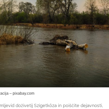
tracija – pixabay.com
ljevid doživetij Szigetköza in poiščite dejavnosti,