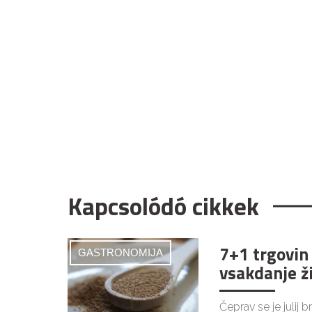
Kapcsolódó cikkek
7+1 trgovin
GASTRONOMIJA
vsakdanje ž
Čeprav se je julij 