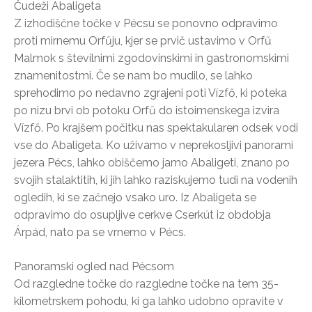
Čudeži Abaligeta
Z izhodiščne točke v Pécsu se ponovno odpravimo
proti mirnemu Orfűju, kjer se prvič ustavimo v Orfű
Malmok s številnimi zgodovinskimi in gastronomskimi
znamenitostmi. Če se nam bo mudilo, se lahko
sprehodimo po nedavno zgrajeni poti Vízfő, ki poteka
po nizu brvi ob potoku Orfű do istoimenskega izvira
Vízfő. Po krajšem počitku nas spektakularen odsek vodi
vse do Abaligeta. Ko uživamo v neprekosljivi panorami
jezera Pécs, lahko obiščemo jamo Abaligeti, znano po
svojih stalaktitih, ki jih lahko raziskujemo tudi na vodenih
ogledih, ki se začnejo vsako uro. Iz Abaligeta se
odpravimo do osupljive cerkve Cserkút iz obdobja
Árpád, nato pa se vrnemo v Pécs.
Panoramski ogled nad Pécsom
Od razgledne točke do razgledne točke na tem 35-
kilometrskem pohodu, ki ga lahko udobno opravite v