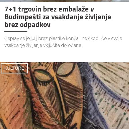
7+1 trgovin brez embalaže v
Budimpešti za vsakdanje življenje
brez odpadkov
Čeprav se je julij brez plastike končal, ne škodi, če v svoje
vsakdanje življenje vključite določene
KULTURE