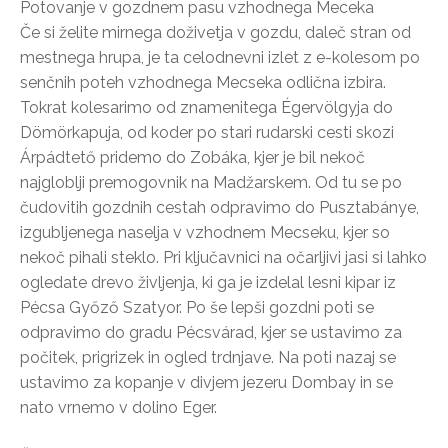
Potovanje v gozdnem pasu vzhodnega Meceka
Če si želite mirnega doživetja v gozdu, daleč stran od
mestnega hrupa, je ta celodnevni izlet z e-kolesom po
senčnih poteh vzhodnega Mecseka odlična izbira.
Tokrat kolesarimo od znamenitega Égervölgyja do
Dömörkapuja, od koder po stari rudarski cesti skozi
Árpádtető pridemo do Zobáka, kjer je bil nekoč
najgloblji premogovnik na Madžarskem. Od tu se po
čudovitih gozdnih cestah odpravimo do Pusztabánye,
izgubljenega naselja v vzhodnem Mecseku, kjer so
nekoč pihali steklo. Pri ključavnici na očarljivi jasi si lahko
ogledate drevo življenja, ki ga je izdelal lesni kipar iz
Pécsa Győző Szatyor. Po še lepši gozdni poti se
odpravimo do gradu Pécsvárad, kjer se ustavimo za
počitek, prigrizek in ogled trdnjave. Na poti nazaj se
ustavimo za kopanje v divjem jezeru Dombay in se
nato vrnemo v dolino Eger.