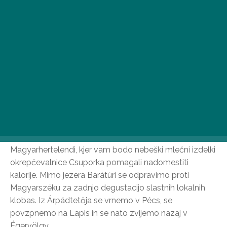
vam bo vaš vodnik razkril skrivnosti pokrajine!
Kolesarska tura po morju Mecsek
65-kilometrska kolesarska tura se začne v divjem in
slikovitem kraju Égervölgy v mestu Pécs. Od tu se
bomo približali Orfűtu, eni najlepših kolesarskih poti v
regiji. Prvi postanek je pri mlinih v Orfűtu, kjer se lahko
prijetno sprehodite po učni poti Vodna glava in v
muzeju mlinov spoznate tri vrste mlinov. V Hiši
medvedje čebule lahko poskusimo lokalne pridelke,
preden nadaljujemo pot do jezera Pécs in nato do
Magyarhertelendi, kjer vam bodo nebeški mlečni izdelki
okrepčevalnice Csuporka pomagali nadomestiti
kalorije. Mimo jezera Barátúri se odpravimo proti
Magyarszéku za zadnjo degustacijo slastnih lokalnih
klobas. Iz Árpádtetőja se vrnemo v Pécs, se
povzpnemo na Lapis in se nato zvijemo nazaj v
Égervölgy.