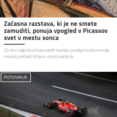
Začasna razstava, ki je ne smete
zamuditi, ponuja vpogled v Picassov
svet v mestu sonca
Za eno najbolj pričakovanih razstav poletja boste morda
morali prečkati državo, a potovanje je
POTOVANJE