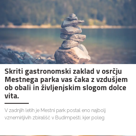
Skriti gastronomski zaklad v osrčju
Mestnega parka vas čaka z vzdušjem
ob obali in življenjskim slogom dolce
vita.
V zadnjih letih je Mestni park postal eno najbolj
vznemirljivih zbirališč v Budimpešti, kjer poleg