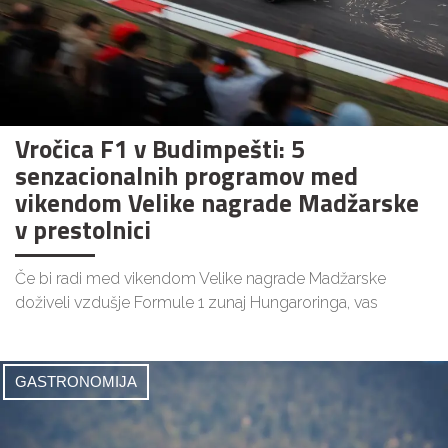
Vročica F1 v Budimpešti: 5
senzacionalnih programov med
vikendom Velike nagrade Madžarske
v prestolnici
Če bi radi med vikendom Velike nagrade Madžarske
doživeli vzdušje Formule 1 zunaj Hungaroringa, vas
GASTRONOMIJA