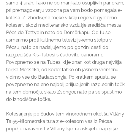
samo 4 urah. Tako ne bo manjkalo osupljivih panoram,
pri premagovanju vzpona pa vam bodo pomagala e-
kolesa. Z izhodiščne točke v kraju égervölgy bomo
kolesarili skozi mediteransko vzdušje središča mesta
Pécs do Tettye in nato do Dömörkapu. Od tu se
usmerimo proti kultnemu televizijskemu stolpu v
Pécsu, nato pa nadaljujemo po gozdni cesti do
razgledišča Kis-Tubesi s čudovito panoramo.
Povzpnemo se na Tubes, ki je znan kot druga najvišja
točka Mecseka, od koder lahko ob jasnem vremenu
vidimo vse do Badacsonyja. Po kratkem spustu se
povzpnemo na eno najbolj priljubljenih razglednih točk
na tem območju, skalo Zsongor, nato pa se spustimo
do izhodiščne točke.
Kolesarjenje po čudovitem vinorodnem okolišu Villány
Ta 55-kilometrska tura z e-kolesom vas iz Pécsa
popelje naravnost v Villány, kjer raziskujete najlepše