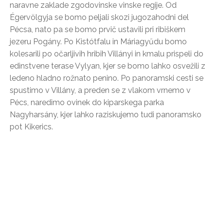
naravne zaklade zgodovinske vinske regije. Od
Égervölgyja se bomo peljali skozi jugozahodni del
Pécsa, nato pa se bomo prvič ustavili pri ribiškem
jezeru Pogány. Po Kistótfalu in Máriagyűdu bomo
kolesarili po očarljivih hribih Villányi in kmalu prispeli do
edinstvene terase Vylyan, kjer se bomo lahko osvežili z
ledeno hladno rožnato penino. Po panoramski cesti se
spustimo v Villány, a preden se z vlakom vrnemo v
Pécs, naredimo ovinek do kiparskega parka
Nagyharsány, kjer lahko raziskujemo tudi panoramsko
pot Kikerics.