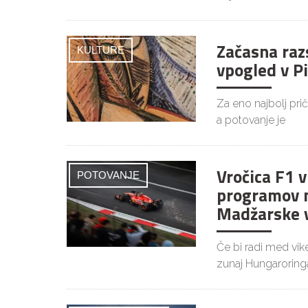
Začasna raz
KULTURE
vpogled v P
Za eno najbolj pri
a potovanje je
Vročica F1 
POTOVANJE
programov 
Madžarske v
Če bi radi med vi
zunaj Hungaroringa