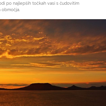
odi po najlepših točkah vasi s čudovitim
 območja.