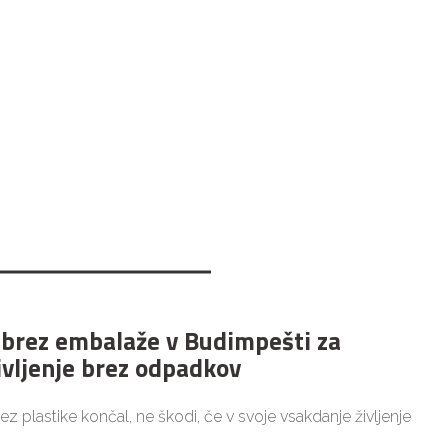
 brez embalaže v Budimpešti za
ivljenje brez odpadkov
brez plastike končal, ne škodi, če v svoje vsakdanje življenje