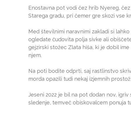
Enostavna pot vodi čez hrib Nyereg, čez 
Starega gradu, pri čemer gre skozi vse kra
Med številnimi naravnimi zakladi si lahko
ogledate čudovita polja sivke ali obiščet
gejzirski stožec Zlata hiša, ki je dobil im
njem.
Na poti bodite odprti, saj rastlinstvo sk
morda opazili tudi nekaj izjemnih prostoži
Jeseni 2022 je bil na pot dodan nov, igri
sledenje, temveč obiskovalcem ponuja tud