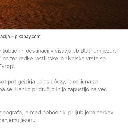
tracija – pixabay.com
ljubljenih destinacij v višavju ob Blatnem jezeru:
na ter redke rastlinske in živalske vrste so
Evropi.
t pot gejzirja Lajos Lóczy, je odlična za
pa se ji lahko pridružijo in jo zapustijo na več
 geografa, je med pohodniki priljubljena cerkev
nanjemu jezeru.