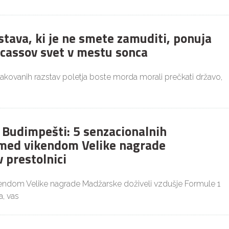
stava, ki je ne smete zamuditi, ponuja
icassov svet v mestu sonca
čakovanih razstav poletja boste morda morali prečkati državo,
v Budimpešti: 5 senzacionalnih
med vikendom Velike nagrade
 prestolnici
kendom Velike nagrade Madžarske doživeli vzdušje Formule 1
, vas