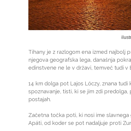
ilus
Tihany je z razlogom ena izmed najbolj pri
njegova geografska lega, današnja pokraji
edinstvene ne le v državi, temveč tudi v 
14 km dolga pot Lajos Lóczy, znana tudi ko
spoznavanje, tisti, ki se jim zdi predolga, 
postajah.
Začetna točka poti, ki nosi ime slavnega
Apáti, od koder se pot nadaljuje proti Zu