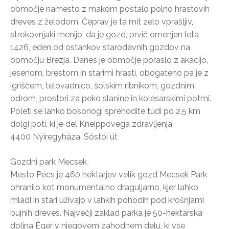
območje namesto z makom postalo polno hrastovih
dreves z želodom. Čeprav je ta mit zelo vprašljiv,
strokovnjaki menijo, da je gozd, prvič omenjen leta
1426, eden od ostankov starodavnih gozdov na
območju Brezja. Danes je območje poraslo z akacijo,
jesenom, brestom in starimi hrasti, obogateno pa je z
igriščem, telovadnico, šolskim ribnikom, gozdnim
odrom, prostori za peko slanine in kolesarskimi potmi.
Poleti se lahko bosonogi sprehodite tudi po 2,5 km
dolgi poti, ki je del Kneippovega zdravljenja.
4400 Nyíregyháza, Sóstói út
Gozdni park Mecsek
Mesto Pécs je 460 hektarjev velik gozd Mecsek Park
ohranilo kot monumentalno draguljarno, kjer lahko
mladi in stari uživajo v lahkih pohodih pod krošnjami
bujnih dreves. Največji zaklad parka je 50-hektarska
dolina Éger v njegovem zahodnem delu, ki vse