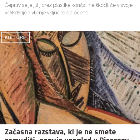
Čeprav se je julij brez plastike končal, ne škodi, če v svoje
vsakdanje življenje vključite določene
KULTURE
Začasna razstava, ki je ne smete
zamuditi, ponuja vpogled v Picassov