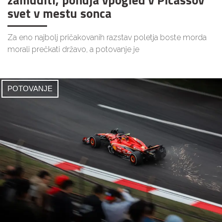
svet v mestu sonca
Za eno najbolj pričakovanih razstav poletja boste morda
morali prečkati državo, a potovanje je
POTOVANJE