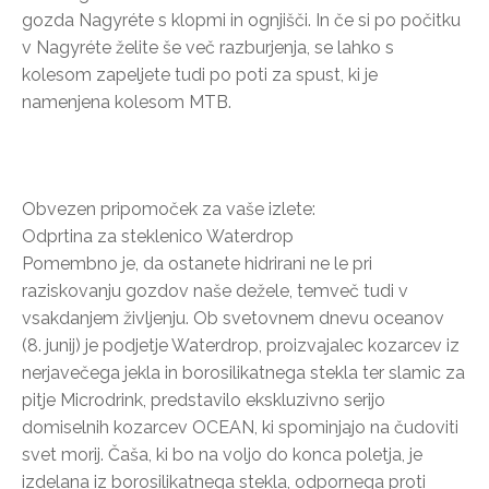
gozda Nagyréte s klopmi in ognjišči. In če si po počitku
v Nagyréte želite še več razburjenja, se lahko s
kolesom zapeljete tudi po poti za spust, ki je
namenjena kolesom MTB.
Obvezen pripomoček za vaše izlete:
Odprtina za steklenico Waterdrop
Pomembno je, da ostanete hidrirani ne le pri
raziskovanju gozdov naše dežele, temveč tudi v
vsakdanjem življenju. Ob svetovnem dnevu oceanov
(8. junij) je podjetje Waterdrop, proizvajalec kozarcev iz
nerjavečega jekla in borosilikatnega stekla ter slamic za
pitje Microdrink, predstavilo ekskluzivno serijo
domiselnih kozarcev OCEAN, ki spominjajo na čudoviti
svet morij. Čaša, ki bo na voljo do konca poletja, je
izdelana iz borosilikatnega stekla, odpornega proti