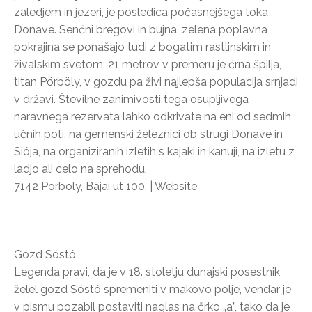
zaledjem in jezeri, je posledica počasnejšega toka
Donave. Senčni bregovi in bujna, zelena poplavna
pokrajina se ponašajo tudi z bogatim rastlinskim in
živalskim svetom: 21 metrov v premeru je črna špilja,
titan Pörböly, v gozdu pa živi najlepša populacija srnjadi
v državi. Številne zanimivosti tega osupljivega
naravnega rezervata lahko odkrivate na eni od sedmih
učnih poti, na gemenski železnici ob strugi Donave in
Siója, na organiziranih izletih s kajaki in kanuji, na izletu z
ladjo ali celo na sprehodu.
7142 Pörböly, Bajai út 100. | Website
Gozd Sóstó
Legenda pravi, da je v 18. stoletju dunajski posestnik
želel gozd Sóstó spremeniti v makovo polje, vendar je
v pismu pozabil postaviti naglas na črko „a”, tako da je