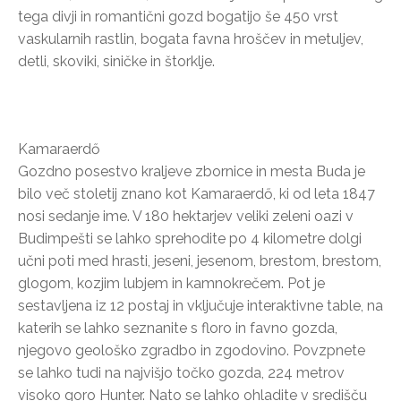
tega divji in romantični gozd bogatijo še 450 vrst
vaskularnih rastlin, bogata favna hroščev in metuljev,
detli, skoviki, siničke in štorklje.
Kamaraerdő
Gozdno posestvo kraljeve zbornice in mesta Buda je
bilo več stoletij znano kot Kamaraerdő, ki od leta 1847
nosi sedanje ime. V 180 hektarjev veliki zeleni oazi v
Budimpešti se lahko sprehodite po 4 kilometre dolgi
učni poti med hrasti, jeseni, jesenom, brestom, brestom,
glogom, kozjim lubjem in kamnokrečem. Pot je
sestavljena iz 12 postaj in vključuje interaktivne table, na
katerih se lahko seznanite s floro in favno gozda,
njegovo geološko zgradbo in zgodovino. Povzpnete
se lahko tudi na najvišjo točko gozda, 224 metrov
visoko goro Hunter. Nato se lahko ohladite v središču