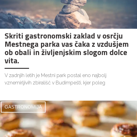
Skriti gastronomski zaklad v osrčju
Mestnega parka vas čaka z vzdušjem
ob obali in življenjskim slogom dolce
vita.
V zadnjih letih je Mestni park postal eno najbolj
vznemirljivih zbirališč v Budimpešti, kjer poleg
GASTRONOMIJA