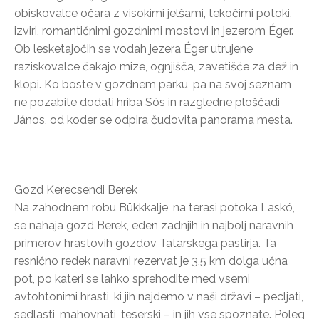
obiskovalce očara z visokimi jelšami, tekočimi potoki,
izviri, romantičnimi gozdnimi mostovi in jezerom Éger.
Ob lesketajočih se vodah jezera Éger utrujene
raziskovalce čakajo mize, ognjišča, zavetišče za dež in
klopi. Ko boste v gozdnem parku, pa na svoj seznam
ne pozabite dodati hriba Sós in razgledne ploščadi
János, od koder se odpira čudovita panorama mesta.
Gozd Kerecsendi Berek
Na zahodnem robu Bükkkalje, na terasi potoka Laskó,
se nahaja gozd Berek, eden zadnjih in najbolj naravnih
primerov hrastovih gozdov Tatarskega pastirja. Ta
resnično redek naravni rezervat je 3,5 km dolga učna
pot, po kateri se lahko sprehodite med vsemi
avtohtonimi hrasti, ki jih najdemo v naši državi – pecljati,
sedlasti, mahovnati, teserski – in jih vse spoznate. Poleg