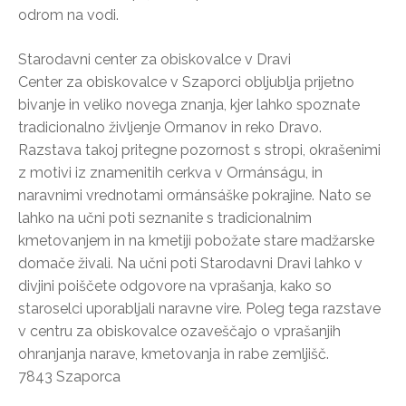
odrom na vodi.
Starodavni center za obiskovalce v Dravi
Center za obiskovalce v Szaporci obljublja prijetno
bivanje in veliko novega znanja, kjer lahko spoznate
tradicionalno življenje Ormanov in reko Dravo.
Razstava takoj pritegne pozornost s stropi, okrašenimi
z motivi iz znamenitih cerkva v Ormánságu, in
naravnimi vrednotami ormánsáške pokrajine. Nato se
lahko na učni poti seznanite s tradicionalnim
kmetovanjem in na kmetiji pobožate stare madžarske
domače živali. Na učni poti Starodavni Dravi lahko v
divjini poiščete odgovore na vprašanja, kako so
staroselci uporabljali naravne vire. Poleg tega razstave
v centru za obiskovalce ozaveščajo o vprašanjih
ohranjanja narave, kmetovanja in rabe zemljišč.
7843 Szaporca