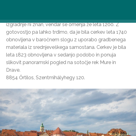
Cerkev svetega Mihaela
Na hribu svetega Mihaela, ki se dviga nad Őrtilosom, se
nahaja očarljiva belokranjska cerkev, katere datum
izgradnje ni znan, vendar se omenja že leta 1200. Z
gotovostjo pa lahko trdimo, da je bila cerkev leta 1740
obnovljena v baročnem slogu z uporabo gradbenega
materiala iz srednjeveškega samostana. Cerkev je bila
leta 1823 obnovljena v sedanjo podobo in ponuja
slikovit panoramski pogled na sotočje rek Mure in
Drave.
8854 Őrtilos, Szentmihályhegy 120.