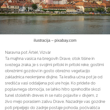
ilustracija – pixabay.com
Naravna pot Ártéri, Vízvár
Ta majhna vasica na bregovih Drave, otok tišine in
svežega zraka, je s svojimi pritoki in pritoki reke, gostimi
obrežnimi gozdovi in gosto obrežno vegetacijo
zakladnica neokrnjene divjine. Ta kratka učna pot je od
središča vasi oddaljena pol ure hoje. Ko pridete do
poplavnega območja, se lahko hitro sprehodite skozi
tunel stoletnih dreves in se nato pojavite v divjem, z
živo mejo poraslem zalivu Drave. Nazadnje vas gozdne
poti pripeljejo do zadnje postaje pohoda, počivališča