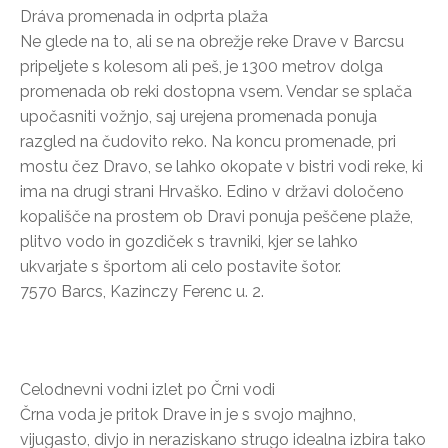
Dráva promenada in odprta plaža
Ne glede na to, ali se na obrežje reke Drave v Barcsu
pripeljete s kolesom ali peš, je 1300 metrov dolga
promenada ob reki dostopna vsem. Vendar se splača
upočasniti vožnjo, saj urejena promenada ponuja
razgled na čudovito reko. Na koncu promenade, pri
mostu čez Dravo, se lahko okopate v bistri vodi reke, ki
ima na drugi strani Hrvaško. Edino v državi določeno
kopališče na prostem ob Dravi ponuja peščene plaže,
plitvo vodo in gozdiček s travniki, kjer se lahko
ukvarjate s športom ali celo postavite šotor.
7570 Barcs, Kazinczy Ferenc u. 2.
Celodnevni vodni izlet po Črni vodi
Črna voda je pritok Drave in je s svojo majhno,
vijugasto, divjo in neraziskano strugo idealna izbira tako