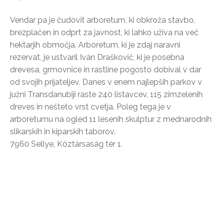
Vendar pa je čudovit arboretum, ki obkroža stavbo,
brezplačen in odprt za javnost, ki lahko uživa na več
hektarjih območja. Arboretum, ki je zdaj naravni
rezervat, je ustvaril Iván Draškovič, ki je posebna
drevesa, grmovnice in rastline pogosto dobival v dar
od svojih prijateljev. Danes v enem najlepših parkov v
južni Transdanubiji raste 240 listavcev, 115 zimzelenih
dreves in nešteto vrst cvetja. Poleg tega je v
arboretumu na ogled 11 lesenih skulptur z mednarodnih
slikarskih in kiparskih taborov.
7960 Sellye, Köztársaság tér 1.