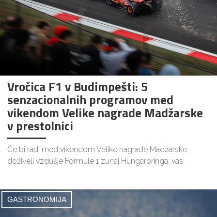
Vročica F1 v Budimpešti: 5
senzacionalnih programov med
vikendom Velike nagrade Madžarske
v prestolnici
Če bi radi med vikendom Velike nagrade Madžarske
doživeli vzdušje Formule 1 zunaj Hungaroringa, vas
GASTRONOMIJA