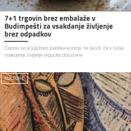
7+1 trgovin brez embalaže v
Budimpešti za vsakdanje življenje
brez odpadkov
Čeprav se je julij brez plastike končal, ne škodi, če v svoje
vsakdanje življenje vključite določene
KULTURE