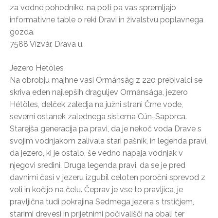
za vodne pohodnike, na poti pa vas spremljajo
informativne table o reki Dravi in živalstvu poplavnega
gozda.
7588 Vízvár, Drava u.
Jezero Hétöles
Na obrobju majhne vasi Ormánság z 220 prebivalci se
skriva eden najlepših draguljev Ormánsága, jezero
Hétöles, delček zaledja na južni strani Črne vode,
severni ostanek zalednega sistema Cún-Saporca.
Starejša generacija pa pravi, da je nekoč voda Drave s
svojim vodnjakom zalivala stari pašnik, in legenda pravi,
da jezero, ki je ostalo, še vedno napaja vodnjak v
njegovi sredini. Druga legenda pravi, da se je pred
davnimi časi v jezeru izgubil celoten poročni sprevod z
voli in kočijo na čelu. Čeprav je vse to pravljica, je
pravljična tudi pokrajina Sedmega jezera s trstičjem,
starimi drevesi in prijetnimi počivališči na obali ter