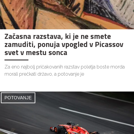
Začasna razstava, ki je ne smete
zamuditi, ponuja vpogled v Picassov
svet v mestu sonca
Za eno najbolj pričakovanih razstav poletja boste morda
morali prečkati državo, a potovanje je
POTOVANJE