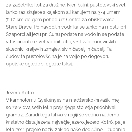
za začetnike kot za družine. Njen bujni, pustolovski svet
lahko raziskujete s kajakom ali kanujem na 3-4 urnem,
7-10 km dolgem pohodu iz Centra za obiskovalce
Stare Drave. Po navodilih vodnika se lahko na mostu pri
Szaporci ali jezu pri Cunu podate na vodo in se podate
v fascinanten svet vodnih ptic, vrst žab, močvirskih
sklednic, kraljevih zmajev, sivih čapelj in čapelj. Ta
čudovita pustolovščina je na voljo po dogovoru,
opcijske oglede si oglejte tukaj.
Jezero Kotro
V kamnolomu Gyékényes na madžarsko-hrvaški meji
so že v dvajsetih letih prejšnjega stoletja pridobivali
gramoz. Zaradi tega lahko v regiji še vedno najdemo
kristalno čista jezera, največje jezero, jezero Kotró, pa je
leta 2011 prejelo naziv zaklad naše dediščine – županija