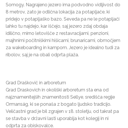
Somogy. Nagrajeno jezero ima podvodno vidljivost do
8 metrov, zato je odlična lokacija za potapljače, ki
pridejo v potapljaško bazo. Seveda pa ne le potapljači
lahko tu najdejo, kar iščejo, saj jezero zdaj obdaja
idilično, mirno letovišče z restavracijami, penzioni,
majhnimi počitniškimi hišicami, brunaricami, območjem
za wakeboarding in kampom. Jezero je idealno tudi za
ribolov, saj je na obali odprta plaža.
Grad Draškovič in arboretum
Grad Draskovich in okoliški arboretum sta ena od
najznamenitejših znamenitosti Sellye, središča regije
Ormanság, ki se ponaša z bogato ljudsko tradicijo.
Veličastni grad je bil zgrajen v 18. stoletju, od takrat pa
se stavba v državni lasti uporablja kot kolegij in ni
odprta za obiskovalce.