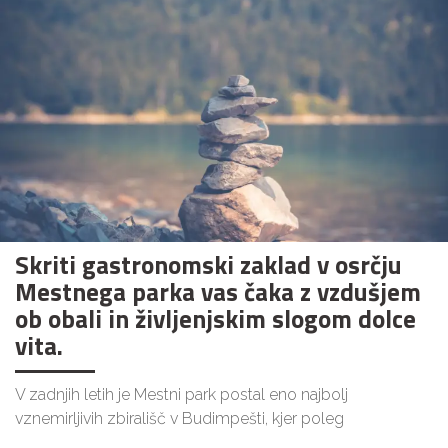
Skriti gastronomski zaklad v osrčju
Mestnega parka vas čaka z vzdušjem
ob obali in življenjskim slogom dolce
vita.
V zadnjih letih je Mestni park postal eno najbolj
vznemirljivih zbirališč v Budimpešti, kjer poleg