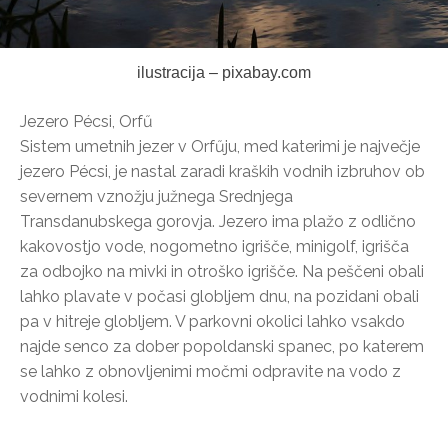
ilustracija – pixabay.com
Jezero Pécsi, Orfű
Sistem umetnih jezer v Orfűju, med katerimi je največje
jezero Pécsi, je nastal zaradi kraških vodnih izbruhov ob
severnem vznožju južnega Srednjega
Transdanubskega gorovja. Jezero ima plažo z odlično
kakovostjo vode, nogometno igrišče, minigolf, igrišča
za odbojko na mivki in otroško igrišče. Na peščeni obali
lahko plavate v počasi globljem dnu, na pozidani obali
pa v hitreje globljem. V parkovni okolici lahko vsakdo
najde senco za dober popoldanski spanec, po katerem
se lahko z obnovljenimi močmi odpravite na vodo z
vodnimi kolesi.