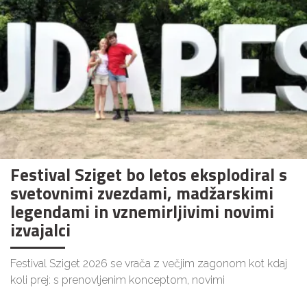
Festival Sziget bo letos eksplodiral s
svetovnimi zvezdami, madžarskimi
legendami in vznemirljivimi novimi
izvajalci
Festival Sziget 2026 se vrača z večjim zagonom kot kdaj
koli prej: s prenovljenim konceptom, novimi