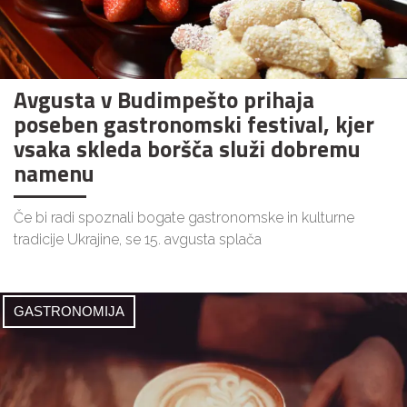
Avgusta v Budimpešto prihaja
poseben gastronomski festival, kjer
vsaka skleda boršča služi dobremu
namenu
Če bi radi spoznali bogate gastronomske in kulturne
tradicije Ukrajine, se 15. avgusta splača
GASTRONOMIJA