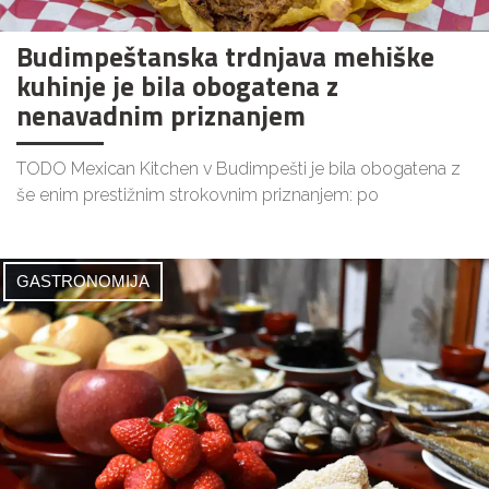
Budimpeštanska trdnjava mehiške
kuhinje je bila obogatena z
nenavadnim priznanjem
TODO Mexican Kitchen v Budimpešti je bila obogatena z
še enim prestižnim strokovnim priznanjem: po
GASTRONOMIJA