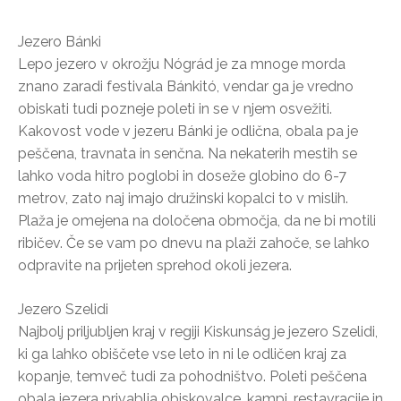
Jezero Bánki
Lepo jezero v okrožju Nógrád je za mnoge morda
znano zaradi festivala Bánkitó, vendar ga je vredno
obiskati tudi pozneje poleti in se v njem osvežiti.
Kakovost vode v jezeru Bánki je odlična, obala pa je
peščena, travnata in senčna. Na nekaterih mestih se
lahko voda hitro poglobi in doseže globino do 6-7
metrov, zato naj imajo družinski kopalci to v mislih.
Plaža je omejena na določena območja, da ne bi motili
ribičev. Če se vam po dnevu na plaži zahoče, se lahko
odpravite na prijeten sprehod okoli jezera.
Jezero Szelidi
Najbolj priljubljen kraj v regiji Kiskunság je jezero Szelidi,
ki ga lahko obiščete vse leto in ni le odličen kraj za
kopanje, temveč tudi za pohodništvo. Poleti peščena
obala jezera privablja obiskovalce, kampi, restavracije in