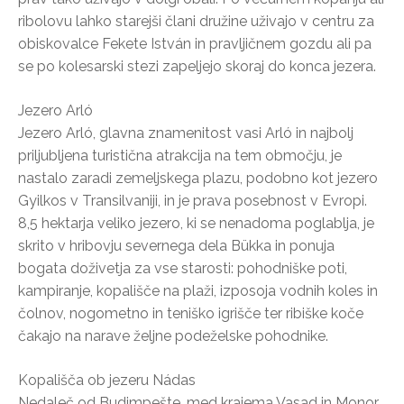
ribolovu lahko starejši člani družine uživajo v centru za
obiskovalce Fekete István in pravljičnem gozdu ali pa
se po kolesarski stezi zapeljejo skoraj do konca jezera.
Jezero Arló
Jezero Arló, glavna znamenitost vasi Arló in najbolj
priljubljena turistična atrakcija na tem območju, je
nastalo zaradi zemeljskega plazu, podobno kot jezero
Gyilkos v Transilvaniji, in je prava posebnost v Evropi.
8,5 hektarja veliko jezero, ki se nenadoma poglablja, je
skrito v hribovju severnega dela Bükka in ponuja
bogata doživetja za vse starosti: pohodniške poti,
kampiranje, kopališče na plaži, izposoja vodnih koles in
čolnov, nogometno in teniško igrišče ter ribiške koče
čakajo na narave željne podeželske pohodnike.
Kopališča ob jezeru Nádas
Nedaleč od Budimpešte, med krajema Vasad in Monor,