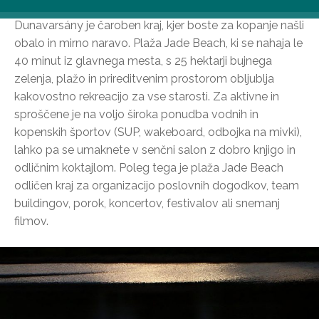
Jade Beach, Dunavarsány
Dunavarsány je čaroben kraj, kjer boste za kopanje našli
obalo in mirno naravo. Plaža Jade Beach, ki se nahaja le
40 minut iz glavnega mesta, s 25 hektarji bujnega
zelenja, plažo in prireditvenim prostorom obljublja
kakovostno rekreacijo za vse starosti. Za aktivne in
sproščene je na voljo široka ponudba vodnih in
kopenskih športov (SUP, wakeboard, odbojka na mivki),
lahko pa se umaknete v senčni salon z dobro knjigo in
odličnim koktajlom. Poleg tega je plaža Jade Beach
odličen kraj za organizacijo poslovnih dogodkov, team
buildingov, porok, koncertov, festivalov ali snemanj
filmov.