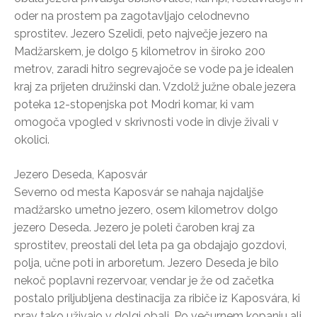
oder na prostem pa zagotavljajo celodnevno
sprostitev. Jezero Szelidi, peto največje jezero na
Madžarskem, je dolgo 5 kilometrov in široko 200
metrov, zaradi hitro segrevajoče se vode pa je idealen
kraj za prijeten družinski dan. Vzdolž južne obale jezera
poteka 12-stopenjska pot Modri komar, ki vam
omogoča vpogled v skrivnosti vode in divje živali v
okolici.
Jezero Deseda, Kaposvár
Severno od mesta Kaposvár se nahaja najdaljše
madžarsko umetno jezero, osem kilometrov dolgo
jezero Deseda. Jezero je poleti čaroben kraj za
sprostitev, preostali del leta pa ga obdajajo gozdovi,
polja, učne poti in arboretum. Jezero Deseda je bilo
nekoč poplavni rezervoar, vendar je že od začetka
postalo priljubljena destinacija za ribiče iz Kaposvára, ki
prav tako uživajo v dolgi obali. Po večurnem kopanju ali