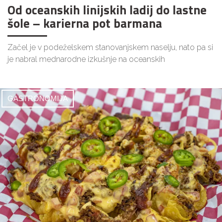
Od oceanskih linijskih ladij do lastne
šole – karierna pot barmana
Začel je v podeželskem stanovanjskem naselju, nato pa si
je nabral mednarodne izkušnje na oceanskih
GASTRONOMIJA