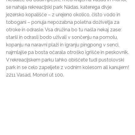
se nahaja rekreacijski park Nádas, katerega divje
jezersko kopališče – z urejeno okolico, čisto vodo in
tobogani – ponuja nepozabna poletna doživetja za
otroke in odrasle. Vsa družina bo tu našla nekaj zase:
starši in odrasli bodo uživali v sončenju na pomolu,
kopanju na naravni plaži in igranju pingpong v senci,
najmlajše pa bosta očarala otroško igrišče in peskovnik.
V rekreacijskem parku lahko obiščete tudi pustolovski
park in se celo zapeljete z vodnim kolesom ali kanujem!
2211 Vasad, Monori út 100.