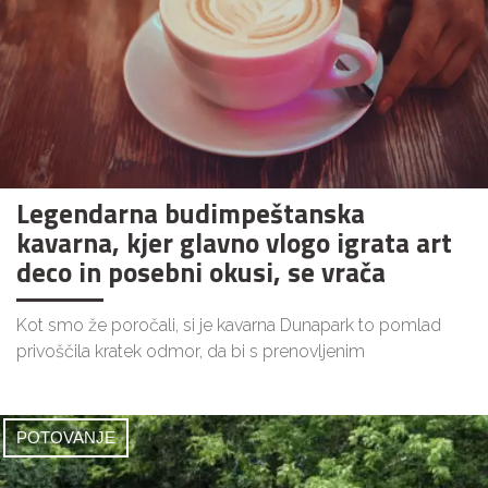
Legendarna budimpeštanska
kavarna, kjer glavno vlogo igrata art
deco in posebni okusi, se vrača
Kot smo že poročali, si je kavarna Dunapark to pomlad
privoščila kratek odmor, da bi s prenovljenim
POTOVANJE