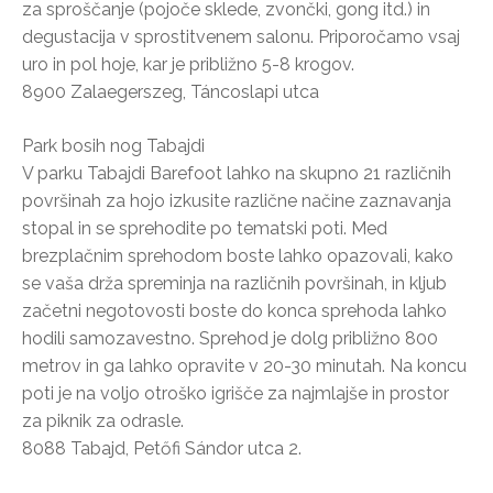
za sproščanje (pojoče sklede, zvončki, gong itd.) in
degustacija v sprostitvenem salonu. Priporočamo vsaj
uro in pol hoje, kar je približno 5-8 krogov.
8900 Zalaegerszeg, Táncoslapi utca
Park bosih nog Tabajdi
V parku Tabajdi Barefoot lahko na skupno 21 različnih
površinah za hojo izkusite različne načine zaznavanja
stopal in se sprehodite po tematski poti. Med
brezplačnim sprehodom boste lahko opazovali, kako
se vaša drža spreminja na različnih površinah, in kljub
začetni negotovosti boste do konca sprehoda lahko
hodili samozavestno. Sprehod je dolg približno 800
metrov in ga lahko opravite v 20-30 minutah. Na koncu
poti je na voljo otroško igrišče za najmlajše in prostor
za piknik za odrasle.
8088 Tabajd, Petőfi Sándor utca 2.