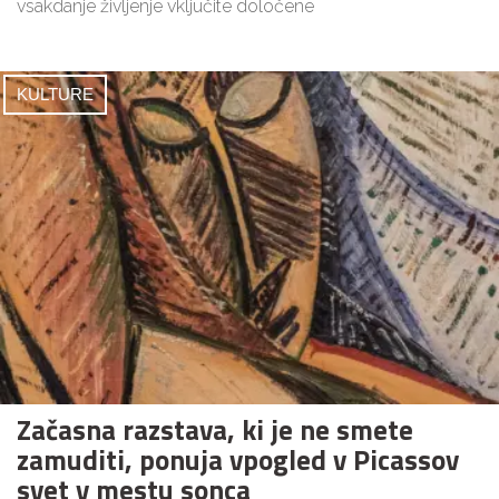
vsakdanje življenje vključite določene
KULTURE
Začasna razstava, ki je ne smete
zamuditi, ponuja vpogled v Picassov
svet v mestu sonca