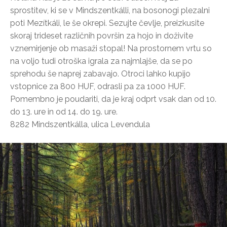
sprostitev, ki se v Mindszentkálli, na bosonogi plezalni
poti Mezítkáli, le še okrepi. Sezujte čevlje, preizkusite
skoraj trideset različnih površin za hojo in doživite
vznemirjenje ob masaži stopal! Na prostornem vrtu so
na voljo tudi otroška igrala za najmlajše, da se po
sprehodu še naprej zabavajo. Otroci lahko kupijo
vstopnice za 800 HUF, odrasli pa za 1000 HUF.
Pomembno je poudariti, da je kraj odprt vsak dan od 10.
do 13. ure in od 14. do 19. ure.
8282 Mindszentkálla, ulica Levendula