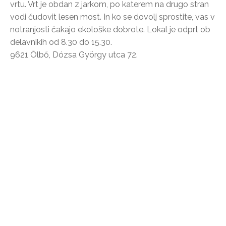
vrtu. Vrt je obdan z jarkom, po katerem na drugo stran
vodi čudovit lesen most. In ko se dovolj sprostite, vas v
notranjosti čakajo ekološke dobrote. Lokal je odprt ob
delavnikih od 8.30 do 15.30.
9621 Ölbő, Dózsa György utca 72.