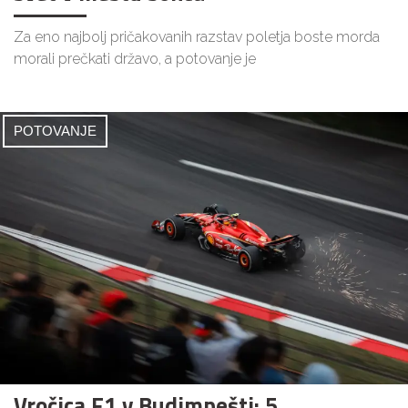
Za eno najbolj pričakovanih razstav poletja boste morda
morali prečkati državo, a potovanje je
POTOVANJE
Vročica F1 v Budimpešti: 5