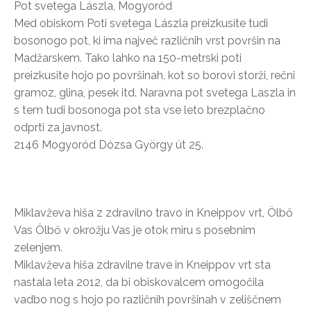
Pot svetega Lászla, Mogyoród
Med obiskom Poti svetega Lászla preizkusite tudi
bosonogo pot, ki ima največ različnih vrst površin na
Madžarskem. Tako lahko na 150-metrski poti
preizkusite hojo po površinah, kot so borovi storži, rečni
gramoz, glina, pesek itd. Naravna pot svetega Laszla in
s tem tudi bosonoga pot sta vse leto brezplačno
odprti za javnost.
2146 Mogyoród Dózsa György út 25.
Miklavževa hiša z zdravilno travo in Kneippov vrt, Ölbő
Vas Ölbő v okrožju Vas je otok miru s posebnim
zelenjem.
Miklavževa hiša zdravilne trave in Kneippov vrt sta
nastala leta 2012, da bi obiskovalcem omogočila
vadbo nog s hojo po različnih površinah v zeliščnem