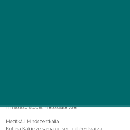
Poletne pohode lahko popeljete na povsem novo
raven, saj lahko z bosimi nogami raziščete poti z
različnimi površinami, ki so odlične za družinsko zabavo
in masažo stopal. Preizkusite vse!
Mezítkáli, Mindszentkálla
Kotlina Káli je že sama po sebi odličen kraj za