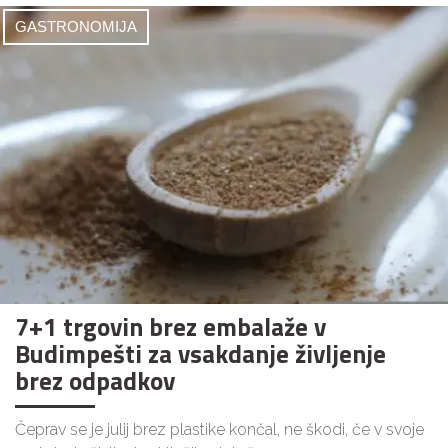
GASTRONOMIJA
7+1 trgovin brez embalaže v
Budimpešti za vsakdanje življenje
brez odpadkov
Čeprav se je julij brez plastike končal, ne škodi, če v svoje