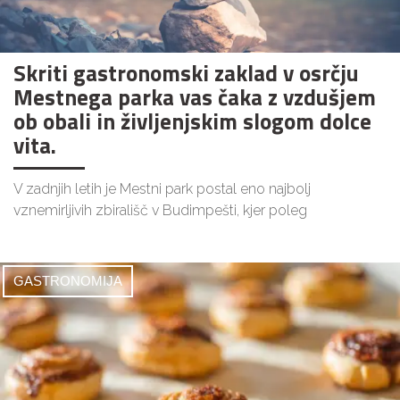
Skriti gastronomski zaklad v osrčju
Mestnega parka vas čaka z vzdušjem
ob obali in življenjskim slogom dolce
vita.
V zadnjih letih je Mestni park postal eno najbolj
vznemirljivih zbirališč v Budimpešti, kjer poleg
GASTRONOMIJA