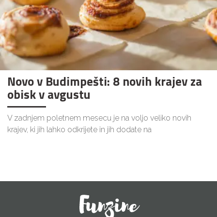
Novo v Budimpešti: 8 novih krajev za
obisk v avgustu
V zadnjem poletnem mesecu je na voljo veliko novih
krajev, ki jih lahko odkrijete in jih dodate na