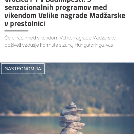
senzacionalnih programov med
vikendom Velike nagrade Madžarske
v prestolnici
Če bi radi med vikendom Velike nagrade Madžarske
doživeli vzdušje Formule 1 zunaj Hungaroringa, vas
GASTRONOMIJA