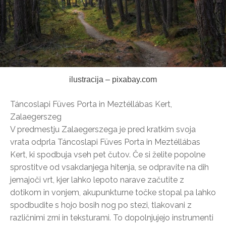
ilustracija – pixabay.com
Táncoslapi Füves Porta in Meztéllábas Kert,
Zalaegerszeg
V predmestju Zalaegerszega je pred kratkim svoja
vrata odprla Táncoslapi Füves Porta in Meztéllábas
Kert, ki spodbuja vseh pet čutov. Če si želite popolne
sprostitve od vsakdanjega hitenja, se odpravite na dih
jemajoči vrt, kjer lahko lepoto narave začutite z
dotikom in vonjem, akupunkturne točke stopal pa lahko
spodbudite s hojo bosih nog po stezi, tlakovani z
različnimi zrni in teksturami. To dopolnjujejo instrumenti