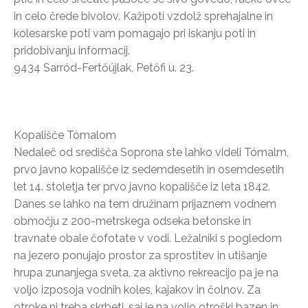
in celo črede bivolov. Kažipoti vzdolž sprehajalne in
kolesarske poti vam pomagajo pri iskanju poti in
pridobivanju informacij.
9434 Sarród-Fertőújlak, Petőfi u. 23.
Kopališče Tómalom
Nedaleč od središča Soprona ste lahko videli Tómalm,
prvo javno kopališče iz sedemdesetih in osemdesetih
let 14. stoletja ter prvo javno kopališče iz leta 1842.
Danes se lahko na tem družinam prijaznem vodnem
območju z 200-metrskega odseka betonske in
travnate obale čofotate v vodi. Ležalniki s pogledom
na jezero ponujajo prostor za sprostitev in utišanje
hrupa zunanjega sveta, za aktivno rekreacijo pa je na
voljo izposoja vodnih koles, kajakov in čolnov. Za
otroke ni treba skrbeti, saj je na voljo otroški bazen in