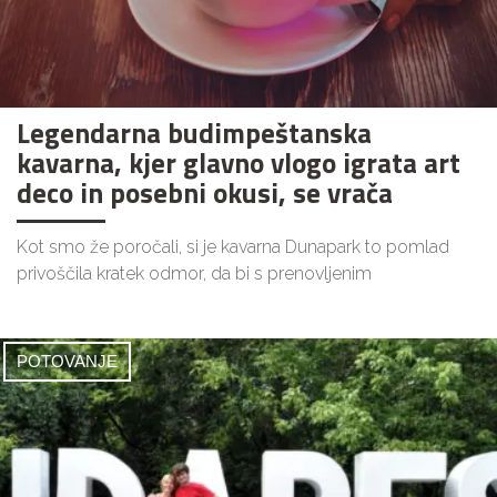
Legendarna budimpeštanska
kavarna, kjer glavno vlogo igrata art
deco in posebni okusi, se vrača
Kot smo že poročali, si je kavarna Dunapark to pomlad
privoščila kratek odmor, da bi s prenovljenim
POTOVANJE