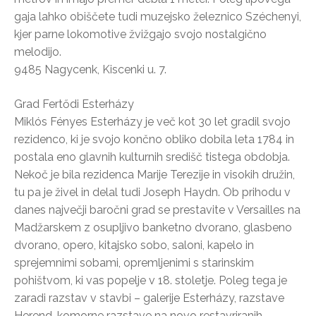
gaja lahko obiščete tudi muzejsko železnico Széchenyi,
kjer parne lokomotive žvižgajo svojo nostalgično
melodijo.
9485 Nagycenk, Kiscenki u. 7.
Grad Fertődi Esterházy
Miklós Fényes Esterházy je več kot 30 let gradil svojo
rezidenco, ki je svojo končno obliko dobila leta 1784 in
postala eno glavnih kulturnih središč tistega obdobja.
Nekoč je bila rezidenca Marije Terezije in visokih družin,
tu pa je živel in delal tudi Joseph Haydn. Ob prihodu v
danes največji baročni grad se prestavite v Versailles na
Madžarskem z osupljivo banketno dvorano, glasbeno
dvorano, opero, kitajsko sobo, saloni, kapelo in
sprejemnimi sobami, opremljenimi s starinskim
pohištvom, ki vas popelje v 18. stoletje. Poleg tega je
zaradi razstav v stavbi – galerije Esterházy, razstave
Herend, komorne razstave na novo restavriranih