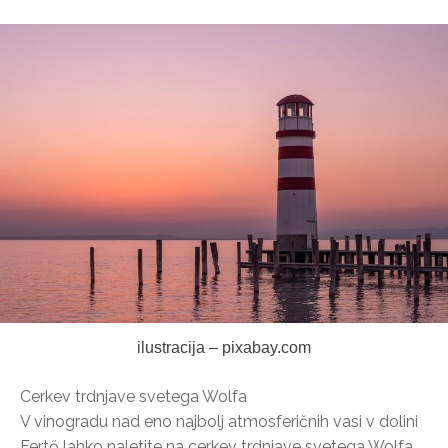
ilustracija – pixabay.com
Cerkev trdnjave svetega Wolfa
V vinogradu nad eno najbolj atmosferičnih vasi v dolini
Fertő lahko naletite na cerkev trdnjave svetega Wolfa,