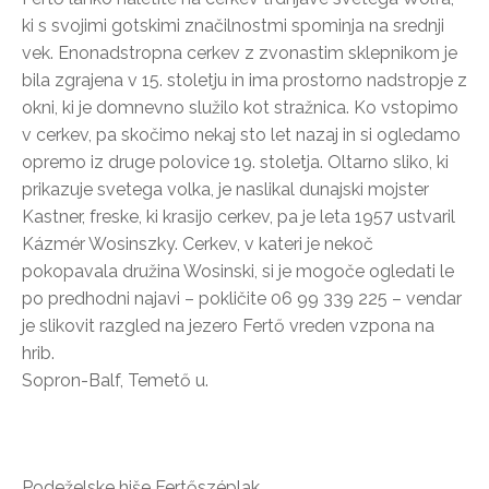
ki s svojimi gotskimi značilnostmi spominja na srednji
vek. Enonadstropna cerkev z zvonastim sklepnikom je
bila zgrajena v 15. stoletju in ima prostorno nadstropje z
okni, ki je domnevno služilo kot stražnica. Ko vstopimo
v cerkev, pa skočimo nekaj sto let nazaj in si ogledamo
opremo iz druge polovice 19. stoletja. Oltarno sliko, ki
prikazuje svetega volka, je naslikal dunajski mojster
Kastner, freske, ki krasijo cerkev, pa je leta 1957 ustvaril
Kázmér Wosinszky. Cerkev, v kateri je nekoč
pokopavala družina Wosinski, si je mogoče ogledati le
po predhodni najavi – pokličite 06 99 339 225 – vendar
je slikovit razgled na jezero Fertő vreden vzpona na
hrib.
Sopron-Balf, Temető u.
Podeželske hiše Fertőszéplak