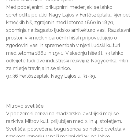
Med pobeljenimi, prikupnimi medenjaki se lahko
sprehodite po ulici Nagy Lajos v Fertőszéplaku, kjer pet
kmečkih hiš, zgrajenih med letoma 1860 in 1870,
spominja na žagasto ljudsko arhitekturo vasi. Razstavni
prostori v kmečkih baročnih hišah pripovedujejo o
zgodovini vasi in spremembah v njeni ljudski kulturi
med letoma 1860 in 1950. V skednju hiše št. 33 lahko
odkrijete tudi dve industrijski relikviji iz Nagycenka: mlin
za mletje travinja in sejalnico.
9436 Fertőszéplak, Nagy Lajos u. 31-39.
Mitrovo svetišče
V podzemni cerkvi na madžarsko-avstrijski meji se
razkriva Mitrov kult, priljubljen med 2. in 4. stoletjem.
Svetišča, posvečena bogu sonca, so nekoč cvetela v
rimskem imperiju, v naši majhni državi pa lahko