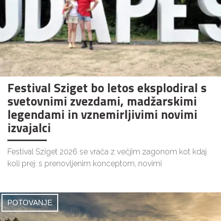
Festival Sziget bo letos eksplodiral s
svetovnimi zvezdami, madžarskimi
legendami in vznemirljivimi novimi
izvajalci
Festival Sziget 2026 se vrača z večjim zagonom kot kdaj
koli prej: s prenovljenim konceptom, novimi
POTOVANJE