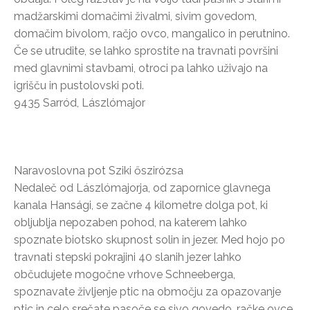
madžarskimi domačimi živalmi, sivim govedom,
domačim bivolom, račjo ovco, mangalico in perutnino.
Če se utrudite, se lahko sprostite na travnati površini
med glavnimi stavbami, otroci pa lahko uživajo na
igrišču in pustolovski poti.
9435 Sarród, Lászlómajor
Naravoslovna pot Sziki őszirózsa
Nedaleč od Lászlómajorja, od zapornice glavnega
kanala Hansági, se začne 4 kilometre dolga pot, ki
obljublja nepozaben pohod, na katerem lahko
spoznate biotsko skupnost solin in jezer. Med hojo po
travnati stepski pokrajini 40 slanih jezer lahko
občudujete mogočne vrhove Schneeberga,
spoznavate življenje ptic na območju za opazovanje
ptic in celo srečate pasoče se sivo govedo, račke ovce