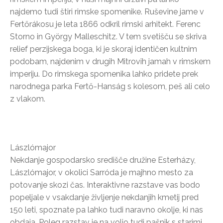
najdemo tudi štiri rimske spomenike. Ruševine jame v
Fertőrákosu je leta 1866 odkril rimski arhitekt. Ferenc
Storno in György Malleschitz. V tem svetišču se skriva
relief perzijskega boga, ki je skoraj identičen kultnim
podobam, najdenim v drugih Mitrovih jamah v rimskem
imperiju. Do rimskega spomenika lahko pridete prek
narodnega parka Fertő-Hanság s kolesom, peš ali celo
z vlakom.
Lászlómajor
Nekdanje gospodarsko središče družine Esterházy,
Lászlómajor, v okolici Sarróda je majhno mesto za
potovanje skozi čas. Interaktivne razstave vas bodo
popeljale v vsakdanje življenje nekdanjih kmetij pred
150 leti, spoznate pa lahko tudi naravno okolje, ki nas
obdaja. Poleg razstav je na voljo tudi pašnik s starimi