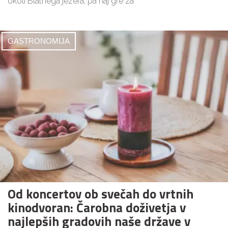
okoli Blatnega jezera, pa naj gre za
GASTRONOMIJA
Od koncertov ob svečah do vrtnih
kinodvoran: Čarobna doživetja v
najlepših gradovih naše države v