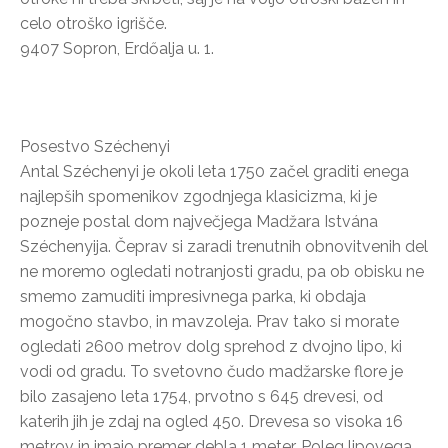
celo otroško igrišče.
9407 Sopron, Erdőalja u. 1.
Posestvo Széchenyi
Antal Széchenyi je okoli leta 1750 začel graditi enega
najlepših spomenikov zgodnjega klasicizma, ki je
pozneje postal dom največjega Madžara Istvána
Széchenyija. Čeprav si zaradi trenutnih obnovitvenih del
ne moremo ogledati notranjosti gradu, pa ob obisku ne
smemo zamuditi impresivnega parka, ki obdaja
mogočno stavbo, in mavzoleja. Prav tako si morate
ogledati 2600 metrov dolg sprehod z dvojno lipo, ki
vodi od gradu. To svetovno čudo madžarske flore je
bilo zasajeno leta 1754, prvotno s 645 drevesi, od
katerih jih je zdaj na ogled 450. Drevesa so visoka 16
metrov in imajo premer debla 1 meter. Poleg lipovega