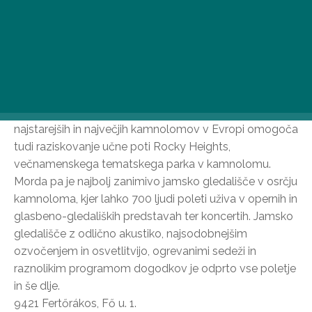
zanimive znamenitosti zahodnega konca naše države.
Kamnolom in jamsko gledališče Fertőrákos
Ena najbolj spektakularnih turističnih destinacij ob
jezeru Fertő je kamnolom Fertőrákos z ogromnimi
kamnitimi stenami, skalnimi jamami, umetnimi prehodi
in stebri ter milijoni let staro zgodovino. Eden
najstarejših in največjih kamnolomov v Evropi omogoča
tudi raziskovanje učne poti Rocky Heights,
večnamenskega tematskega parka v kamnolomu.
Morda pa je najbolj zanimivo jamsko gledališče v osrčju
kamnoloma, kjer lahko 700 ljudi poleti uživa v opernih in
glasbeno-gledaliških predstavah ter koncertih. Jamsko
gledališče z odlično akustiko, najsodobnejšim
ozvočenjem in osvetlitvijo, ogrevanimi sedeži in
raznolikim programom dogodkov je odprto vse poletje
in še dlje.
9421 Fertőrákos, Fő u. 1.