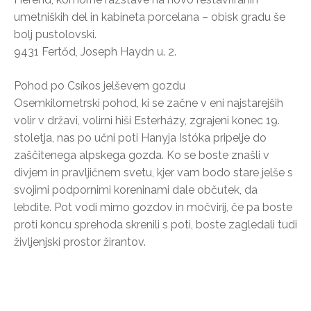
umetniških del in kabineta porcelana – obisk gradu še
bolj pustolovski.
9431 Fertőd, Joseph Haydn u. 2.
Pohod po Csíkos jelševem gozdu
Osemkilometrski pohod, ki se začne v eni najstarejših
volir v državi, volirni hiši Esterházy, zgrajeni konec 19.
stoletja, nas po učni poti Hanyja Istóka pripelje do
zaščitenega alpskega gozda. Ko se boste znašli v
divjem in pravljičnem svetu, kjer vam bodo stare jelše s
svojimi podpornimi koreninami dale občutek, da
lebdite. Pot vodi mimo gozdov in močvirij, če pa boste
proti koncu sprehoda skrenili s poti, boste zagledali tudi
življenjski prostor žirantov.