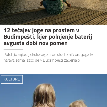
12 tečajev joge na prostem v
Budimpešti, kjer polnjenje baterij
avgusta dobi nov pomen
Poleti je najbolj ekstravaganten studio nič drugega kot
narava sama, zato se v Budimpešti začenjajo
KULTURE