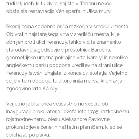
tudi v ljudeh, ki tu živijo, saj sta v Tabanu nekoč
obstajala restavracija Vén eperfa in Ulica murv.
Skoraj edina sodobna priča razkošja v središču mesta
Ob vratih najstarejšega vrta v središču mesta, ki je
obrnjen proti ulici Ferenczy, lahko vidite znamenito
starodavno jagodičevje v prestolnici. Baročna,
geometrijsko urejena pokrajina vrta Károlyi in nekoliko
angleškemu parku podobna ureditev na strani ulice
Ferenczy István izhajata iz konca 17. stoletja. Verjetno
se je v tem obdobju tu ukoreninila murva, ki ohranja
zgodovino vrta Károlyi.
Verjetno je bila priča veličastnemu večeru ob
inavguraciji prokuratorja Jožefa leta 1795, razkošnemu
rojstnodnevnemu plesu Aleksandre Pavlovne,
prokuratorjeve žene, in neštetim plemičem, ki so se
sprehajali po parku.