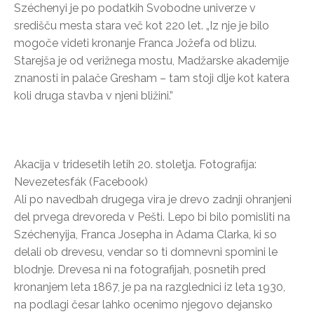
Széchenyi je po podatkih Svobodne univerze v
središču mesta stara več kot 220 let. „Iz nje je bilo
mogoče videti kronanje Franca Jožefa od blizu.
Starejša je od verižnega mostu, Madžarske akademije
znanosti in palače Gresham – tam stoji dlje kot katera
koli druga stavba v njeni bližini.”
Akacija v tridesetih letih 20. stoletja. Fotografija:
Nevezetesfák (Facebook)
Ali po navedbah drugega vira je drevo zadnji ohranjeni
del prvega drevoreda v Pešti. Lepo bi bilo pomisliti na
Széchenyija, Franca Josepha in Adama Clarka, ki so
delali ob drevesu, vendar so ti domnevni spomini le
blodnje. Drevesa ni na fotografijah, posnetih pred
kronanjem leta 1867, je pa na razglednici iz leta 1930,
na podlagi česar lahko ocenimo njegovo dejansko