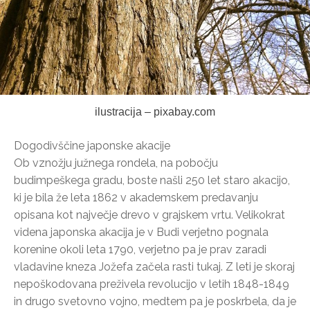
ilustracija – pixabay.com
Dogodivščine japonske akacije
Ob vznožju južnega rondela, na pobočju
budimpeškega gradu, boste našli 250 let staro akacijo,
ki je bila že leta 1862 v akademskem predavanju
opisana kot največje drevo v grajskem vrtu. Velikokrat
videna japonska akacija je v Budi verjetno pognala
korenine okoli leta 1790, verjetno pa je prav zaradi
vladavine kneza Jožefa začela rasti tukaj. Z leti je skoraj
nepoškodovana preživela revolucijo v letih 1848-1849
in drugo svetovno vojno, medtem pa je poskrbela, da je