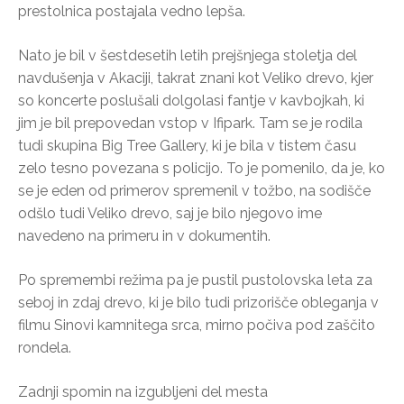
prestolnica postajala vedno lepša.
Nato je bil v šestdesetih letih prejšnjega stoletja del
navdušenja v Akaciji, takrat znani kot Veliko drevo, kjer
so koncerte poslušali dolgolasi fantje v kavbojkah, ki
jim je bil prepovedan vstop v Ifipark. Tam se je rodila
tudi skupina Big Tree Gallery, ki je bila v tistem času
zelo tesno povezana s policijo. To je pomenilo, da je, ko
se je eden od primerov spremenil v tožbo, na sodišče
odšlo tudi Veliko drevo, saj je bilo njegovo ime
navedeno na primeru in v dokumentih.
Po spremembi režima pa je pustil pustolovska leta za
seboj in zdaj drevo, ki je bilo tudi prizorišče obleganja v
filmu Sinovi kamnitega srca, mirno počiva pod zaščito
rondela.
Zadnji spomin na izgubljeni del mesta