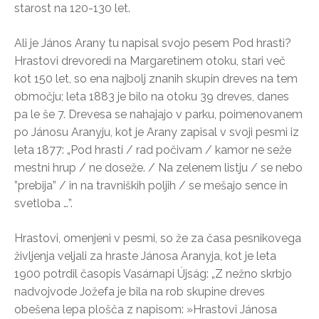
starost na 120-130 let.
Ali je János Arany tu napisal svojo pesem Pod hrasti?
Hrastovi drevoredi na Margaretinem otoku, stari več
kot 150 let, so ena najbolj znanih skupin dreves na tem
območju; leta 1883 je bilo na otoku 39 dreves, danes
pa le še 7. Drevesa se nahajajo v parku, poimenovanem
po Jánosu Aranyju, kot je Arany zapisal v svoji pesmi iz
leta 1877: „Pod hrasti / rad počivam / kamor ne seže
mestni hrup / ne doseže. / Na zelenem listju / se nebo
”prebija” / in na travniških poljih / se mešajo sence in
svetloba …”.
Hrastovi, omenjeni v pesmi, so že za časa pesnikovega
življenja veljali za hraste Jánosa Aranyja, kot je leta
1900 potrdil časopis Vasárnapi Újság: „Z nežno skrbjo
nadvojvode Jožefa je bila na rob skupine dreves
obešena lepa plošča z napisom: »Hrastovi Jánosa