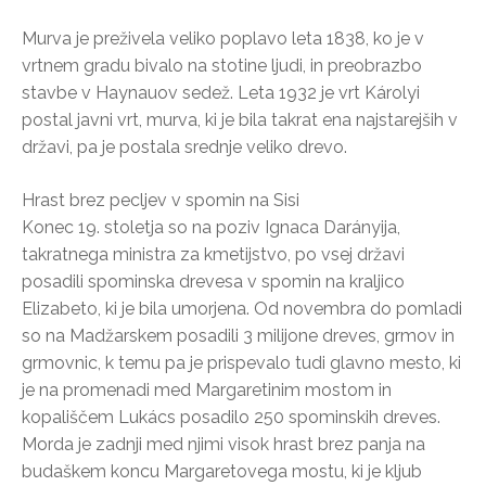
Murva je preživela veliko poplavo leta 1838, ko je v
vrtnem gradu bivalo na stotine ljudi, in preobrazbo
stavbe v Haynauov sedež. Leta 1932 je vrt Károlyi
postal javni vrt, murva, ki je bila takrat ena najstarejših v
državi, pa je postala srednje veliko drevo.
Hrast brez pecljev v spomin na Sisi
Konec 19. stoletja so na poziv Ignaca Darányija,
takratnega ministra za kmetijstvo, po vsej državi
posadili spominska drevesa v spomin na kraljico
Elizabeto, ki je bila umorjena. Od novembra do pomladi
so na Madžarskem posadili 3 milijone dreves, grmov in
grmovnic, k temu pa je prispevalo tudi glavno mesto, ki
je na promenadi med Margaretinim mostom in
kopališčem Lukács posadilo 250 spominskih dreves.
Morda je zadnji med njimi visok hrast brez panja na
budaškem koncu Margaretovega mostu, ki je kljub