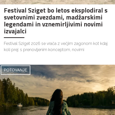
Festival Sziget bo letos eksplodiral s
svetovnimi zvezdami, madžarskimi
legendami in vznemirljivimi novimi
izvajalci
Festival Sziget 2026 se vrača z večjim zagonom kot kdaj
koli prej: s prenovljenim konceptom, novimi
POTOVANJE