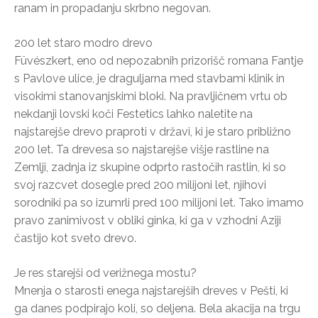
ranam in propadanju skrbno negovan.
200 let staro modro drevo
Füvészkert, eno od nepozabnih prizorišč romana Fantje
s Pavlove ulice, je draguljarna med stavbami klinik in
visokimi stanovanjskimi bloki. Na pravljičnem vrtu ob
nekdanji lovski koči Festetics lahko naletite na
najstarejše drevo praproti v državi, ki je staro približno
200 let. Ta drevesa so najstarejše višje rastline na
Zemlji, zadnja iz skupine odprto rastočih rastlin, ki so
svoj razcvet dosegle pred 200 milijoni let, njihovi
sorodniki pa so izumrli pred 100 milijoni let. Tako imamo
pravo zanimivost v obliki ginka, ki ga v vzhodni Aziji
častijo kot sveto drevo.
Je res starejši od verižnega mostu?
Mnenja o starosti enega najstarejših dreves v Pešti, ki
ga danes podpirajo koli, so deljena. Bela akacija na trgu