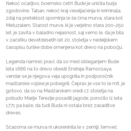
Nekoč očarljivo, boemsko četrt Bude je uničila burja
zgodovine. Taban, nekoč kraj veseljačenja in kriminala,
zdaj na preteklost spominja le še črna murva, stara kot
Metuzalem. Starost murve, ki je verjetno stara 200-250
let, je zavita v baladno nejasnost, saj vemo le, da je bila
v začetku devetdesetih let 20. stoletja v nedeljskem
časopisu turške dobe omenjena kot drevo na pobočju.
Legenda namreč pravi, da so med obleganjem Bude
leta 1686 na to drevo obesili Endreja Ramocsaya,
vendar se je njegova veja upognila in podporočnik
madžarske vojske je pobegnil. Čeprav je vse to le mit, je
gotovo, da so na Madžarskem sredi 17. stoletja na
pobudo Marije Terezije posadili jagode, poročilo iz leta
1771 pa kaže, da tudi Buda ni ostala brez zasaditve
dreves.
Sčasoma se murva ni ukoreninila le v zemlji, temveč