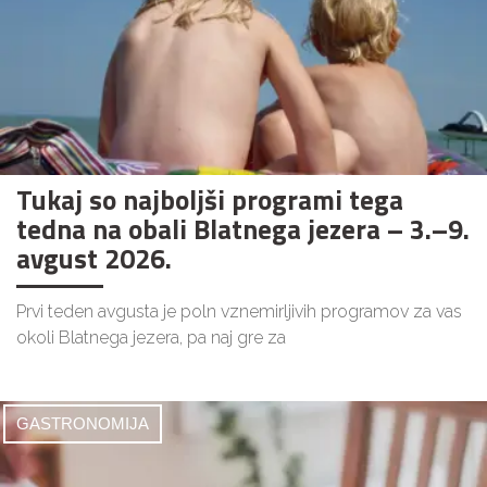
Tukaj so najboljši programi tega
tedna na obali Blatnega jezera – 3.–9.
avgust 2026.
Prvi teden avgusta je poln vznemirljivih programov za vas
okoli Blatnega jezera, pa naj gre za
GASTRONOMIJA