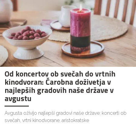
Od koncertov ob svečah do vrtnih
kinodvoran: Čarobna doživetja v
najlepših gradovih naše države v
avgustu
Avgusta oživijo najlepši gradovi naše države: koncerti ob
svečah, vrtni kinodvorane, aristokratske