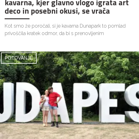
kavarna, kjer glavno vlogo igrata art
deco in posebni okusi, se vrača
Kot smo že poročali, si je kavarna Dunapark to pomlad
privoščila kratek odmor, da bi s prenovljenim
POTOVANJE