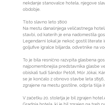
nekdanje stanovalce hotela, njegove slav
obdobje.
Tisto slavno leto 1800
Na mestu današnjega veličastnega hotela A
stavbi, od katerih je ena nadomestila gost
Legendarni lokal je nekoč gostil literate 
goljufive igralce biljarda, odvetnike na v
To je bila resnično razvpita glasbena gost
najpomembnejša predstavnika glasbe verb
obiskali tudi Sándor Petőfi, Mór Jókai, 
se je končalo z obnovo stavbe leta 1856, 
zgrajene na mestu gostilne, odprla tišja in
V začetku 20. stoletja je bil zgrajen hotel 
Gradnja hotela, ki je bil zgrajen na treh p