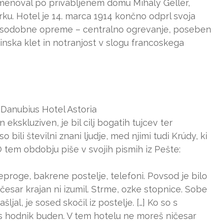
oimenoval po privabljenem domu Mihály Gellér,
rku. Hotel je 14. marca 1914 končno odprl svoja
vo sodobne opreme – centralno ogrevanje, poseben
inska klet in notranjost v slogu francoskega
o: Danubius Hotel Astoria
n ekskluziven, je bil cilj bogatih tujcev ter
ili številni znani ljudje, med njimi tudi Krúdy, ki
O tem obdobju piše v svojih pismih iz Pešte:
eproge, bakrene postelje, telefoni. Povsod je bilo
i, česar krajan ni izumil. Strme, ozke stopnice. Sobe
ljal, je sosed skočil iz postelje. […] Ko so s
es hodnik buden. V tem hotelu ne moreš ničesar