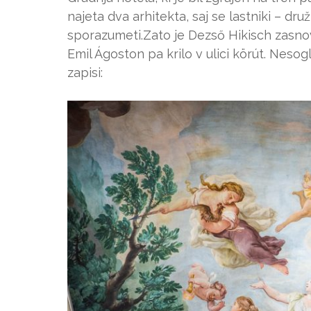
najeta dva arhitekta, saj se lastniki – dru
sporazumeti.Zato je Dezső Hikisch zasnova
Emil Ágoston pa krilo v ulici körút. Nesog
zapisi: