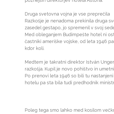
poznejših direktorjev hotela Astoria.
Druga svetovna vojna je vse preprečila
Razkošje je nenadoma prekinila druga sve
zasedel gestapo, jo spremenil v svoj sedež
Med obleganjem Budimpešte hotel ni osta
častniki ameriške vojske, od leta 1946 p
kdor koli.
Medtem je takratni direktor István Unger 
razkošja. Kupil je novo pohištvo in umetn
Po prenovi leta 1946 so bili tu nastanjen
hotelu pa sta bila tudi predhodnik ministr
Poleg tega smo lahko med kosilom večkra