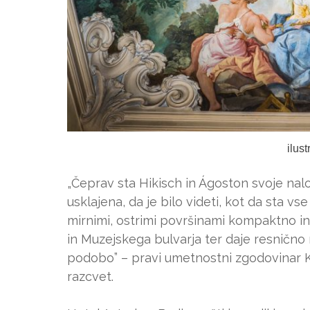
ilus
„Čeprav sta Hikisch in Ágoston svoje nal
usklajena, da je bilo videti, kot da sta v
mirnimi, ostrimi površinami kompaktno i
in Muzejskega bulvarja ter daje resnično
podobo” – pravi umetnostni zgodovinar Kár
razcvet.