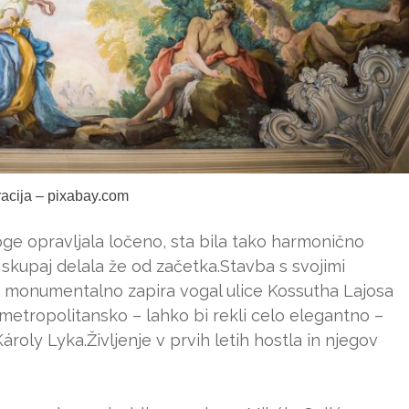
tracija – pixabay.com
oge opravljala ločeno, sta bila tako harmonično
se skupaj delala že od začetka.Stavba s svojimi
n monumentalno zapira vogal ulice Kossutha Lajosa
 metropolitansko – lahko bi rekli celo elegantno –
oly Lyka.Življenje v prvih letih hostla in njegov