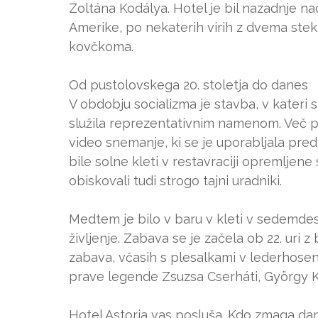
Zoltána Kodálya. Hotel je bil nazadnje na
Amerike, po nekaterih virih z dvema ste
kovčkoma.
Od pustolovskega 20. stoletja do danes
V obdobju socializma je stavba, v kateri 
služila reprezentativnim namenom. Več pr
video snemanje, ki se je uporabljala pre
bile solne kleti v restavraciji opremljen
obiskovali tudi strogo tajni uradniki.
Medtem je bilo v baru v kleti v sedemdes
življenje. Zabava se je začela ob 22. uri
zabava, včasih s plesalkami v lederhose
prave legende Zsuzsa Cserháti, György K
Hotel Astoria vas posluša. Kdo zmaga dan