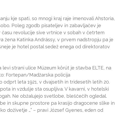
ju kje spati, so mnogi kraj raje imenovali Ahstoria,
i sobo. Poleg zgodb pisateljev in zabavljačev je
v času revolucije sive vrtnice v sobah v četrtem
ova žena Katinka Andrássy, v prvem nadstropju pa je
sneje je hotel postal sedež enega od direktoratov
a levi strani ulice Múzeum körút je stavba ELTE, na
Foto: Fortepan/Madžarska policija
 odprt leta 1921, v dvajsetih in tridesetih letih 20.
pota in vzdušje sta osupljiva. V kavarni, v hotelski
ogah. Ne obžalujejo svetlobe, bleščečih ogledal.
be in skupne prostore pa krasijo dragocene slike in
ko doživetje …” – pravi József Gyenes, eden od