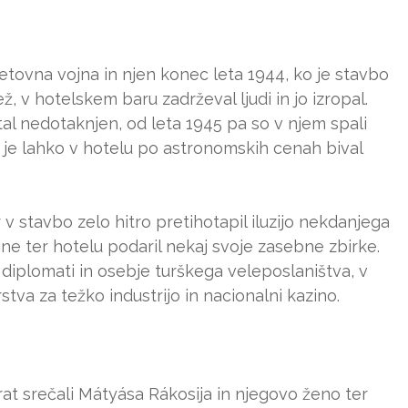
tovna vojna in njen konec leta 1944, ko je stavbo
, v hotelskem baru zadrževal ljudi in jo izropal.
l nedotaknjen, od leta 1945 pa so v njem spali
a je lahko v hotelu po astronomskih cenah bival
v stavbo zelo hitro pretihotapil iluzijo nekdanjega
ine ter hotelu podaril nekaj svoje zasebne zbirke.
i diplomati in osebje turškega veleposlaništva, v
stva za težko industrijo in nacionalni kazino.
t srečali Mátyása Rákosija in njegovo ženo ter