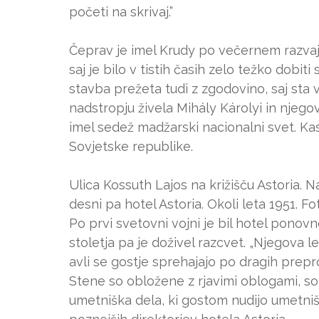
početi na skrivaj.”
Čeprav je imel Krudy po večernem razvajan
saj je bilo v tistih časih zelo težko dobit
stavba prežeta tudi z zgodovino, saj sta 
nadstropju živela Mihály Károlyi in njeg
imel sedež madžarski nacionalni svet. Ka
Sovjetske republike.
Ulica Kossuth Lajos na križišču Astoria. N
desni pa hotel Astoria. Okoli leta 1951. 
Po prvi svetovni vojni je bil hotel ponovno
stoletja pa je doživel razcvet. „Njegova le
avli se gostje sprehajajo po dragih prepr
Stene so obložene z rjavimi oblogami, so
umetniška dela, ki gostom nudijo umetniš