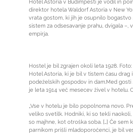
Hotel Astoria v Budimpešti je vodil in p
direktor hotela Waldorf Astoria v New Yo
vrata gostom, ki jih je osupnilo bogast
sistem za odsesavanje prahu, dvigala –, v
empirja.
Hostel je bil zgrajen okoli leta 1928. Fot
Hotel Astoria, ki je bil v tistem času drag i
podeželskih gospodov in dam.Med gosti so b
je leta 1914 več mesecev živel v hotelu. 
„Vse v hotelu je bilo popolnoma novo. Pr
veliko svetilk. Hodniki, ki so tekli naokol
so majhne, kot otroška soba. […] Če sem kaš
parnikom prišli mladoporočenci, je bil v