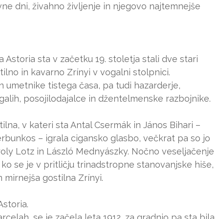
ne dni, živahno življenje in njegovo najtemnejše
storia sta v začetku 19. stoletja stali dve stari
ilno in kavarno Zrínyi v vogalni stolpnici.
in umetnike tistega časa, pa tudi hazarderje,
ogalih, posojilodajalce in džentelmenske razbojnike.
ilna, v kateri sta Antal Csermák in János Bihari –
unkos – igrala cigansko glasbo, večkrat pa so jo
Károly Lotz in László Mednyászky. Nočno veseljačenje
ko se je v pritličju trinadstropne stanovanjske hiše,
 mirnejša gostilna Zrínyi.
Astoria.
arcelah, se je začela leta 1912, za gradnjo pa sta bila