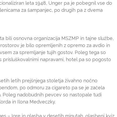
cionaliziran leta 1948, Unger pa je pobegnil vse do
klenicama za šampanjec, po drugih pa z dvema
sta bili osnovna organizacija MSZMP in tajne službe,
ostorov je bilo opremljenih z opremo za avdio in
dvsem za spremljanje tujih gostov. Poleg tega so
e s prisluškovalnimi napravami, hotel pa so pogosto
etih letih prejšnjega stoletja živahno nočno
 z bendom, po odmoru za cigareto pa se je začela
n. Poleg nadobudnih pevcev so nastopale tudi
orda in Ilona Medveczky.
es – Igre in glasba v desetih minutah, glasbeni kviz