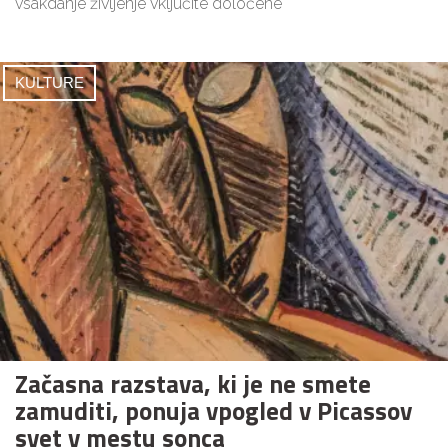
vsakdanje življenje vključite določene
KULTURE
Začasna razstava, ki je ne smete
zamuditi, ponuja vpogled v Picassov
svet v mestu sonca