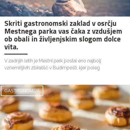
Skriti gastronomski zaklad v osrčju
Mestnega parka vas čaka z vzdušjem
ob obali in življenjskim slogom dolce
vita.
V zadnjih letih je Mestni park postal eno najbolj
vznemirljivih zbirališč v Budimpešti, kjer poleg
GASTRONOMIJA