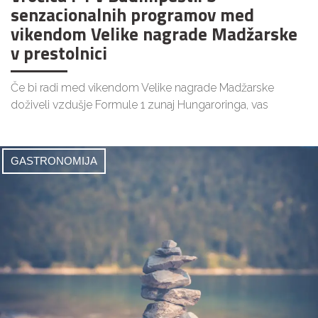
senzacionalnih programov med
vikendom Velike nagrade Madžarske
v prestolnici
Če bi radi med vikendom Velike nagrade Madžarske
doživeli vzdušje Formule 1 zunaj Hungaroringa, vas
GASTRONOMIJA