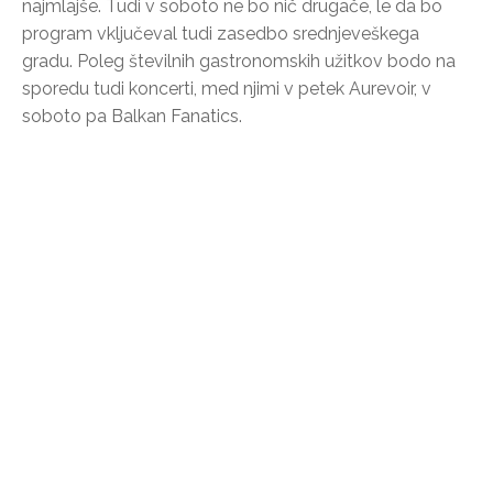
najmlajše. Tudi v soboto ne bo nič drugače, le da bo
program vključeval tudi zasedbo srednjeveškega
gradu. Poleg številnih gastronomskih užitkov bodo na
sporedu tudi koncerti, med njimi v petek Aurevoir, v
soboto pa Balkan Fanatics.