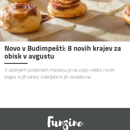
Novo v Budimpešti: 8 novih krajev za
obisk v avgustu
V zadnjem poletnem mesecu je na voljo veliko novih
krajev, ki jih lahko odkrijete in jih dodate na