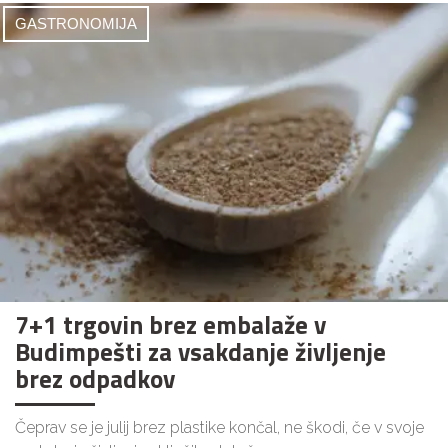
GASTRONOMIJA
7+1 trgovin brez embalaže v
Budimpešti za vsakdanje življenje
brez odpadkov
Čeprav se je julij brez plastike končal, ne škodi, če v svoje