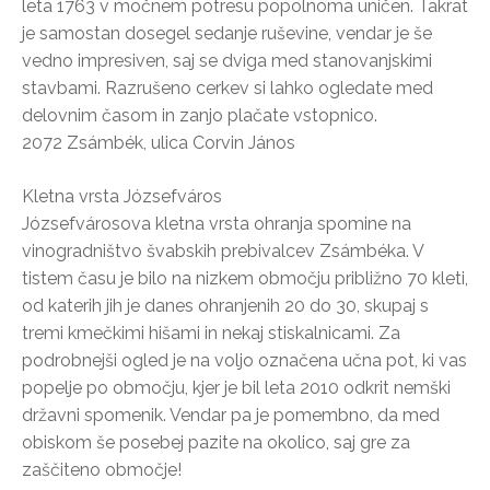
leta 1763 v močnem potresu popolnoma uničen. Takrat
je samostan dosegel sedanje ruševine, vendar je še
vedno impresiven, saj se dviga med stanovanjskimi
stavbami. Razrušeno cerkev si lahko ogledate med
delovnim časom in zanjo plačate vstopnico.
2072 Zsámbék, ulica Corvin János
Kletna vrsta Józsefváros
Józsefvárosova kletna vrsta ohranja spomine na
vinogradništvo švabskih prebivalcev Zsámbéka. V
tistem času je bilo na nizkem območju približno 70 kleti,
od katerih jih je danes ohranjenih 20 do 30, skupaj s
tremi kmečkimi hišami in nekaj stiskalnicami. Za
podrobnejši ogled je na voljo označena učna pot, ki vas
popelje po območju, kjer je bil leta 2010 odkrit nemški
državni spomenik. Vendar pa je pomembno, da med
obiskom še posebej pazite na okolico, saj gre za
zaščiteno območje!