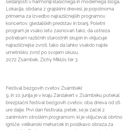
sedanjosti v harmoniji klasičnega in modernega sloga.
Lokacija, obdana z grajskimi drevesi, je popolnoma
primerna za izvedbo najrazličnejših programov,
koncertov, gledaliških predstav in branj. Poletni
program je vsako leto zasnovan tako, da ustreza
potrebam različnih starostnih skupin in vključuje
najrazličnejše zvrsti, tako da lahko vsakdo najde
umetniško zvrst po svojem okusu.
2072 Zsámbék, Zichy Miklós tér 3.
Festival bezgovih cvetov Zsámbéki
9. in 10. junija je v kraju Zárdakert v Zsámbéku potekal
brezplačni festival bezgovih cvetov, oba dneva od 16.
ure dalje. Prvi dan festivala, petek, se je začel z
zanimivim otroškim programom, ki je vključeval obrtno
igrišče, velikanski mehurček in poslikavo obraza za