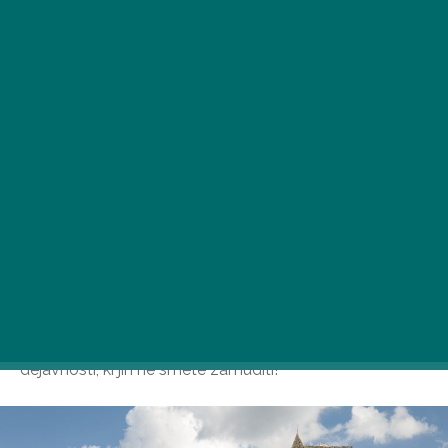
Le streljaj od Budimpešte so čudoviti kraji, kot je
Zsámbék, kjer se lahko resnično zabavate. Pripravili
smo izbor najzanimivejših znamenitosti in poletnih
dejavnosti, ki jih ne smete zamuditi!