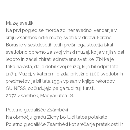
Muzej svetilk
Na prvi pogled se morda zdi nenavadno, vendar je v
kraju Zsámbék edini muzej svetilk v državi. Ferenc
Borus je v šestdesetih letih prejšnjega stoletja iskal
svetlobno opremo za svoj vinski muzej, ko je v njih videl
lepoto in začel zbirati edinstvene svetilke. Zbirka je
tako narasla, da je dobil svoj muzej, ki je bil odprt leta
1979. Muzej, v katerem je zdaj približno 1100 svetlobnih
predmetov, je bil leta 1995 vpisan v knjigo rekordov
GUINESS, občudujejo pa ga tudi tuji turisti.
2072 Zsámbék, Magyar utca 18.
Poletno gledališče Zsámbéki
Na območju gradu Zichy bo tudi letos potekalo
Poletno gledališče Zsámbéki kot srečanje preteklosti in