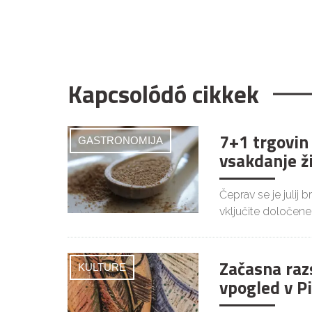
Kapcsolódó cikkek
7+1 trgovin
GASTRONOMIJA
vsakdanje ž
Čeprav se je julij 
vključite določene
Začasna raz
KULTURE
vpogled v P