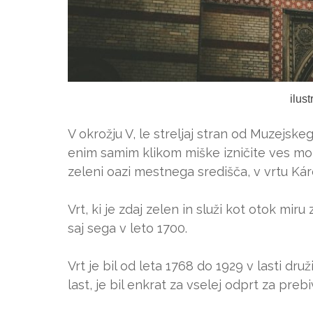
ilus
V okrožju V, le streljaj stran od Muzejskeg
enim samim klikom miške izničite ves mot
zeleni oazi mestnega središča, v vrtu Káro
Vrt, ki je zdaj zelen in služi kot otok mi
saj sega v leto 1700.
Vrt je bil od leta 1768 do 1929 v lasti dru
last, je bil enkrat za vselej odprt za prebi