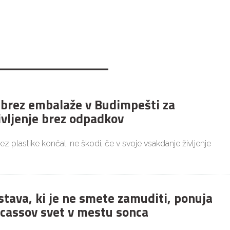
 brez embalaže v Budimpešti za
ivljenje brez odpadkov
brez plastike končal, ne škodi, če v svoje vsakdanje življenje
stava, ki je ne smete zamuditi, ponuja
icassov svet v mestu sonca