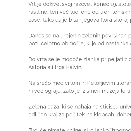
Vrt je doživel svoj razcvet konec 19. stolet
rastline, temveč tudi eno od treh teniških
čase, tako da je bila njegova flora skora
Danes so na urejenih zelenih površinah p
poti, celotno območje, ki je od nastanka 
Do vrta se je mogoče zlahka pripeljati z o
Astoria ali trga Kálvin.
Na srečo med vrtom in Petőfijevim litera
ni več ograje, zato je iz smeri muzeja le 
Zelena oaza, ki se nahaja na stičišču univ
odličen kraj za počitek na klopcah, dober
Tudi če nimate knjige, si jo lahko “izpos