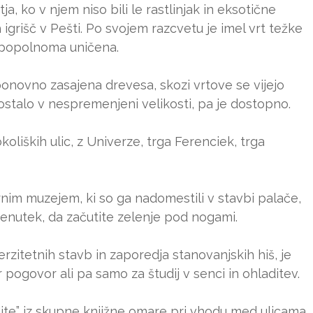
ja, ko v njem niso bili le rastlinjak in eksotične
 igrišč v Pešti. Po svojem razcvetu je imel vrt težke
j popolnoma uničena.
onovno zasajena drevesa, skozi vrtove se vijejo
ostalo v nespremenjeni velikosti, pa je dostopno.
koliških ulic, z Univerze, trga Ferenciek, trga
rnim muzejem, ki so ga nadomestili v stavbi palače,
trenutek, da začutite zelenje pod nogami.
erzitetnih stavb in zaporedja stanovanjskih hiš, je
 pogovor ali pa samo za študij v senci in ohladitev.
odite” iz skupne knjižne omare pri vhodu med ulicama