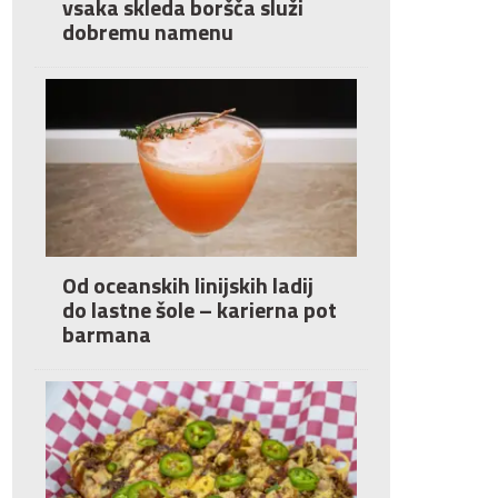
vsaka skleda boršča služi
dobremu namenu
Od oceanskih linijskih ladij
do lastne šole – karierna pot
barmana