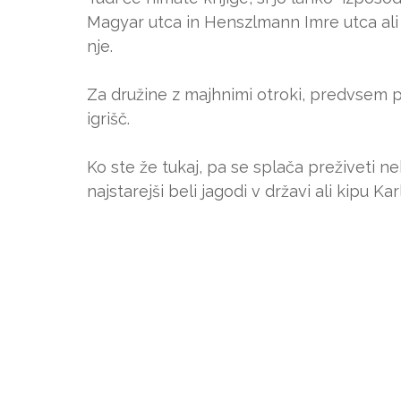
Magyar utca in Henszlmann Imre utca al
nje.
Za družine z majhnimi otroki, predvsem pa
igrišč.
Ko ste že tukaj, pa se splača preživeti ne
najstarejši beli jagodi v državi ali kipu K