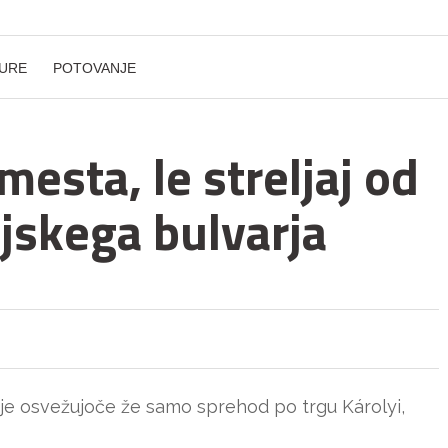
URE
POTOVANJE
mesta, le streljaj od
skega bulvarja
je osvežujoče že samo sprehod po trgu Károlyi,