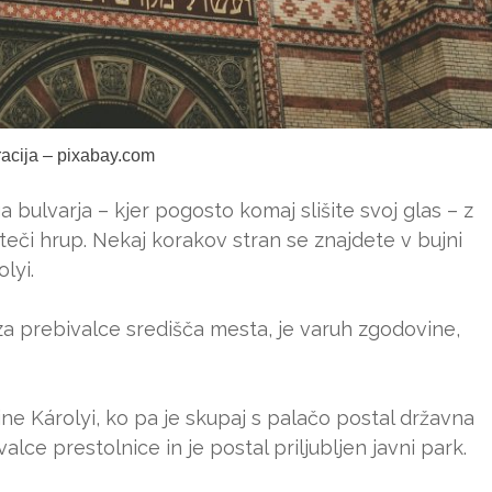
tracija – pixabay.com
a bulvarja – kjer pogosto komaj slišite svoj glas – z
eči hrup. Nekaj korakov stran se znajdete v bujni
lyi.
ru za prebivalce središča mesta, je varuh zgodovine,
žine Károlyi, ko pa je skupaj s palačo postal državna
valce prestolnice in je postal priljubljen javni park.