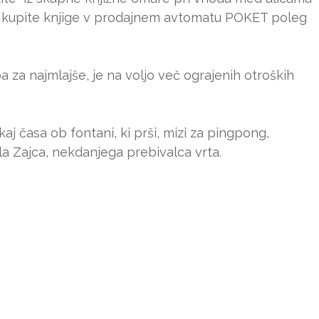
i kupite knjige v prodajnem avtomatu POKET poleg
 za najmlajše, je na voljo več ograjenih otroških
kaj časa ob fontani, ki prši, mizi za pingpong,
arla Zajca, nekdanjega prebivalca vrta.