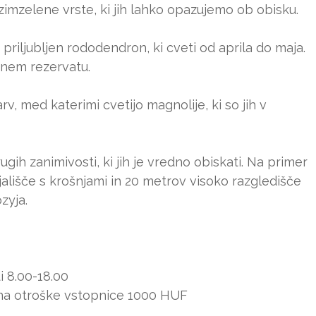
imzelene vrste, ki jih lahko opazujemo ob obisku.
priljubljen rododendron, ki cveti od aprila do maja.
vnem rezervatu.
v, med katerimi cvetijo magnolije, ki so jih v
gih zanimivosti, ki jih je vredno obiskati. Na primer
lišče s krošnjami in 20 metrov visoko razgledišče
zyja.
i 8.00-18.00
na otroške vstopnice 1000 HUF