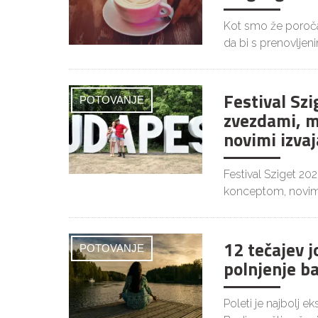
Kot smo že poročal
da bi s prenovljen
Festival Szi
POTOVANJE
zvezdami, m
novimi izvaj
Festival Sziget 20
konceptom, novim
12 tečajev 
POTOVANJE
polnjenje b
Poleti je najbolj 