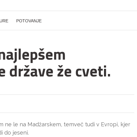
URE
POTOVANJE
najlepšem
 države že cveti.
um ne le na Madžarskem, temveč tudi v Evropi, kjer
 do jeseni.