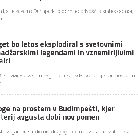
i, si je kavarna Dunapark to pomlad privoščila kratek odmor,
im
get bo letos eksplodiral s svetovnimi
adžarskimi legendami in vznemirljivimi
alci
26 se vrača z večjim zagonom kot kdaj koli prej: s prenovljenim
i
joge na prostem v Budimpešti, kjer
aterij avgusta dobi nov pomen
ekstravaganten studio nič drugega kot narava sama, zato se v