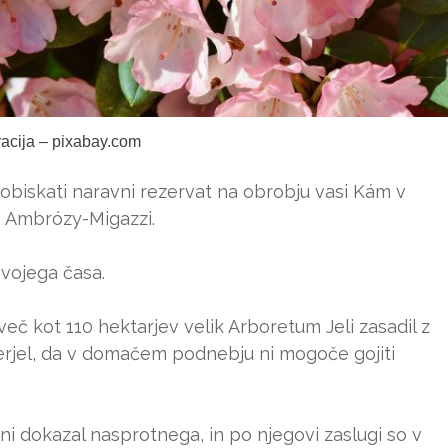
tracija – pixabay.com
obiskati naravni rezervat na obrobju vasi Kám v
Dr. Ambrózy-Migazzi.
svojega časa.
več kot 110 hektarjev velik Arboretum Jeli zasadil z
 verjel, da v domačem podnebju ni mogoče gojiti
ni dokazal nasprotnega, in po njegovi zaslugi so v