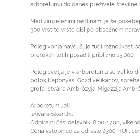
arboretumu do danes preživele številne z
Med zimzelenimi rastlinami je še posebej 
300 vrst te vrste diši po obsežnem nara
Poleg vonja navdušuje tudi raznolikost bar
preteklih letih posadili približno 15.000.
Poleg cvetja je v arboretumu še veliko dru
potok Kaponyás, Gozd velikanov, sprehaja
grofa Istvána Ambrózyja-Migazzija Ambró
Arboretum Jeli
jelivarazskert.hu
Odpiralni čas: delavniki 8.00-17.00, vikend
Cena vstopnice za odrasle 2300 HUF, ce