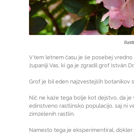
ilus
V tem letnem času je še posebej vredno 
županiji Vas, ki ga je zgradil grof István 
Grof je bil eden najzvestejših botanikov 
Nič ne kaže tega bolje kot dejstvo, da je 
edinstveno rastlinsko populacijo, saj ni
zimzelenih rastlin.
Namesto tega je eksperimentiral, dokler 