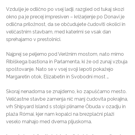
Vzdušje je odlično po vsej ladji, razgled od tukaj skozi
okno pa je precej impresiven – križarjenje po Donavi je
odlična priložnost, da se občudujete čudoviti okolici in
veličastnim stavbam, med katerimi se vsak dan
sprehajamo v prestolnici.
Najprej se peljemo pod Verižnim mostom, nato mimo
Ribiškega bastiona in Parlamenta, ki že od zunaj vzbuja
spoštovanje. Nato se v vsej svoji lepoti pokažejo
Margaretin otok, Elizabetin in Svobodni most …
Skoraj nenadoma se znajdemo, ko zapuščamo mesto.
Veličastne stavbe zamenja nič manj čudovita pokrajina,
vrh Shipyard Island s stolpi plinarne Óbuda v ozadju in
plaža Római, kjer nam kopalci na brezplačni plaži
veselo mahajo med dvema pljuskoma.