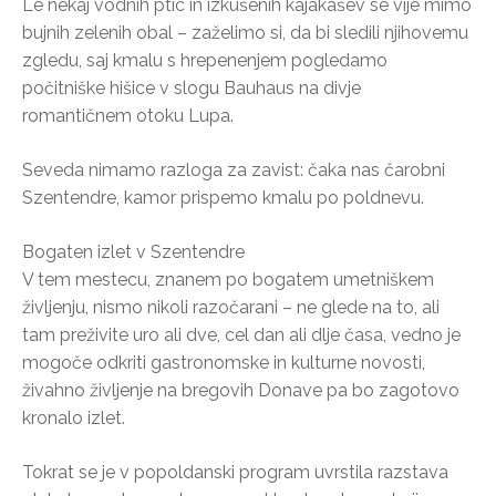
Le nekaj vodnih ptic in izkušenih kajakašev se vije mimo
bujnih zelenih obal – zaželimo si, da bi sledili njihovemu
zgledu, saj kmalu s hrepenenjem pogledamo
počitniške hišice v slogu Bauhaus na divje
romantičnem otoku Lupa.
Seveda nimamo razloga za zavist: čaka nas čarobni
Szentendre, kamor prispemo kmalu po poldnevu.
Bogaten izlet v Szentendre
V tem mestecu, znanem po bogatem umetniškem
življenju, nismo nikoli razočarani – ne glede na to, ali
tam preživite uro ali dve, cel dan ali dlje časa, vedno je
mogoče odkriti gastronomske in kulturne novosti,
živahno življenje na bregovih Donave pa bo zagotovo
kronalo izlet.
Tokrat se je v popoldanski program uvrstila razstava