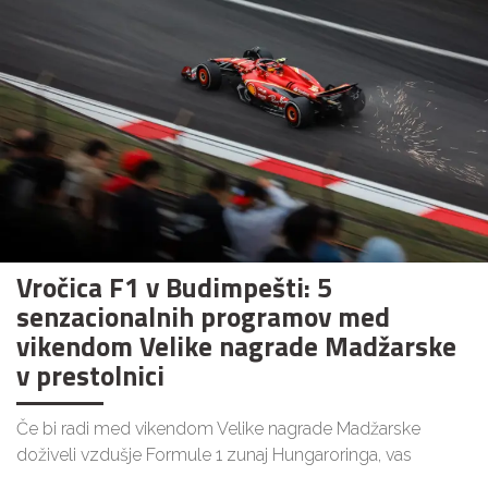
Vročica F1 v Budimpešti: 5
senzacionalnih programov med
vikendom Velike nagrade Madžarske
v prestolnici
Če bi radi med vikendom Velike nagrade Madžarske
doživeli vzdušje Formule 1 zunaj Hungaroringa, vas