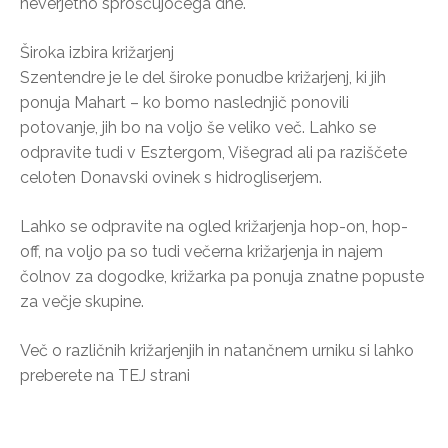
neverjetno sproščujočega dne.
Široka izbira križarjenj
Szentendre je le del široke ponudbe križarjenj, ki jih
ponuja Mahart – ko bomo naslednjič ponovili
potovanje, jih bo na voljo še veliko več. Lahko se
odpravite tudi v Esztergom, Višegrad ali pa raziščete
celoten Donavski ovinek s hidrogliserjem.
Lahko se odpravite na ogled križarjenja hop-on, hop-
off, na voljo pa so tudi večerna križarjenja in najem
čolnov za dogodke, križarka pa ponuja znatne popuste
za večje skupine.
Več o različnih križarjenjih in natančnem urniku si lahko
preberete na TEJ strani