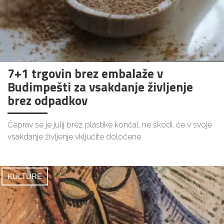
7+1 trgovin brez embalaže v
Budimpešti za vsakdanje življenje
brez odpadkov
Čeprav se je julij brez plastike končal, ne škodi, če v svoje
vsakdanje življenje vključite določene
KULTURE