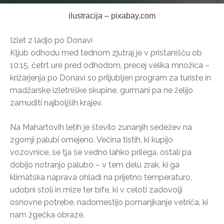
ilustracija – pixabay.com
Izlet z ladjo po Donavi
Kljub odhodu med tednom zjutraj je v pristanišču ob
10:15, četrt ure pred odhodom, precej velika množica –
križarjenja po Donavi so priljubljen program za turiste in
madžarske izletniške skupine, gurmani pa ne želijo
zamuditi najboljših krajev.
Na Mahartovih letih je število zunanjih sedežev na
zgornji palubi omejeno. Večina tistih, ki kupijo
vozovnice, se tja še vedno lahko prilega, ostali pa
dobijo notranjo palubo – v tem delu zrak, ki ga
klimatska naprava ohladi na prijetno temperaturo,
udobni stoli in mize ter bife, ki v celoti zadovolji
osnovne potrebe, nadomestijo pomanjkanje vetriča, ki
nam žgečka obraze.