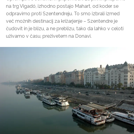
na trg Vigadó, izhodno postajo Mahart, od koder se
odpravimo proti Szentendreju. To smo izbrali izmed
več možnih destinacij za križarjenje – Szentendre je
čudovit in je blizu, a ne preblizu, tako da lahko v celoti
uživamo v času, preživetem na Donavi.