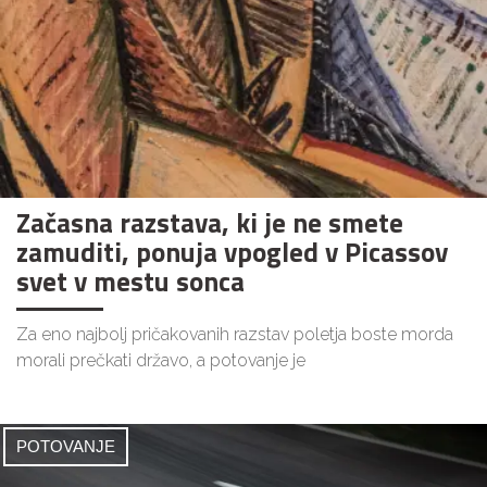
Začasna razstava, ki je ne smete
zamuditi, ponuja vpogled v Picassov
svet v mestu sonca
Za eno najbolj pričakovanih razstav poletja boste morda
morali prečkati državo, a potovanje je
POTOVANJE