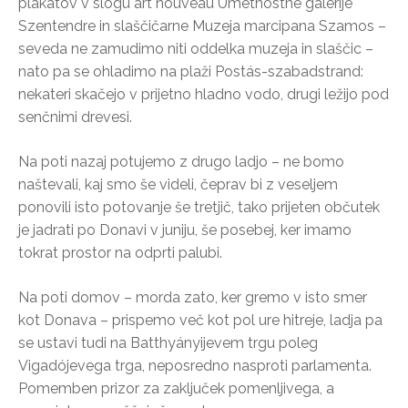
plakatov v slogu art nouveau Umetnostne galerije
Szentendre in slaščičarne Muzeja marcipana Szamos –
seveda ne zamudimo niti oddelka muzeja in slaščic –
nato pa se ohladimo na plaži Postás-szabadstrand:
nekateri skačejo v prijetno hladno vodo, drugi ležijo pod
senčnimi drevesi.
Na poti nazaj potujemo z drugo ladjo – ne bomo
naštevali, kaj smo še videli, čeprav bi z veseljem
ponovili isto potovanje še tretjič, tako prijeten občutek
je jadrati po Donavi v juniju, še posebej, ker imamo
tokrat prostor na odprti palubi.
Na poti domov – morda zato, ker gremo v isto smer
kot Donava – prispemo več kot pol ure hitreje, ladja pa
se ustavi tudi na Batthyányijevem trgu poleg
Vigadójevega trga, neposredno nasproti parlamenta.
Pomemben prizor za zaključek pomenljivega, a