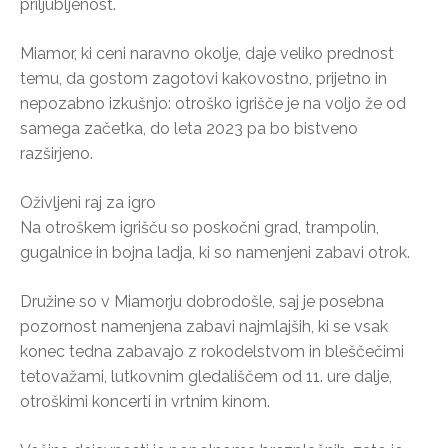
priljubljenost.
Miamor, ki ceni naravno okolje, daje veliko prednost
temu, da gostom zagotovi kakovostno, prijetno in
nepozabno izkušnjo: otroško igrišče je na voljo že od
samega začetka, do leta 2023 pa bo bistveno
razširjeno.
Oživljeni raj za igro
Na otroškem igrišču so poskočni grad, trampolin,
gugalnice in bojna ladja, ki so namenjeni zabavi otrok.
Družine so v Miamorju dobrodošle, saj je posebna
pozornost namenjena zabavi najmlajših, ki se vsak
konec tedna zabavajo z rokodelstvom in bleščečimi
tetovažami, lutkovnim gledališčem od 11. ure dalje,
otroškimi koncerti in vrtnim kinom.