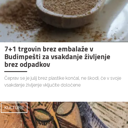
7+1 trgovin brez embalaže v
Budimpešti za vsakdanje življenje
brez odpadkov
Čeprav se je julij brez plastike končal, ne škodi, če v svoje
vsakdanje življenje vključite določene
KULTURE