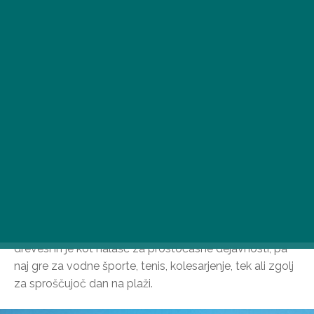
Plaža Roma se nahaja v središču Budimpešte in je
edinstvena lokacija, ki ponuja popolno kombinacijo
naravnih lepot in mestnega življenja. Območje, ki se
nahaja ob bregovih Donave, je posejano z ogromnimi
drevesi in je kot nalašč za prostočasne dejavnosti, pa
naj gre za vodne športe, tenis, kolesarjenje, tek ali zgolj
za sproščujoč dan na plaži.