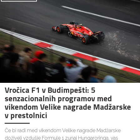
Vročica F1 v Budimpešti: 5
senzacionalnih programov med
vikendom Velike nagrade Madžarske
v prestolnici
Če bi radi med vikendom Velike nagrade Madžarske
doživeli vzdušje Formule 1 zunaj Hungaroringa, vas