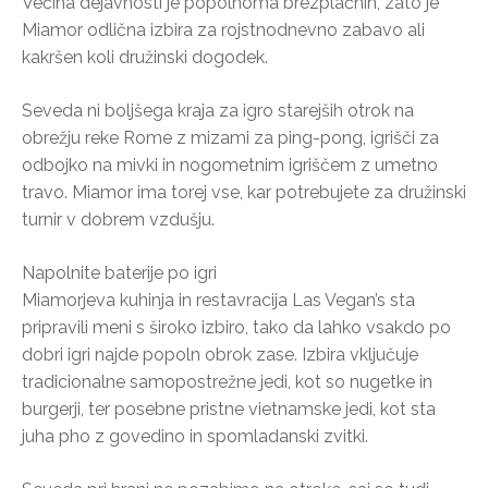
Večina dejavnosti je popolnoma brezplačnih, zato je
Miamor odlična izbira za rojstnodnevno zabavo ali
kakršen koli družinski dogodek.
Seveda ni boljšega kraja za igro starejših otrok na
obrežju reke Rome z mizami za ping-pong, igrišči za
odbojko na mivki in nogometnim igriščem z umetno
travo. Miamor ima torej vse, kar potrebujete za družinski
turnir v dobrem vzdušju.
Napolnite baterije po igri
Miamorjeva kuhinja in restavracija Las Vegan’s sta
pripravili meni s široko izbiro, tako da lahko vsakdo po
dobri igri najde popoln obrok zase. Izbira vključuje
tradicionalne samopostrežne jedi, kot so nugetke in
burgerji, ter posebne pristne vietnamske jedi, kot sta
juha pho z govedino in spomladanski zvitki.