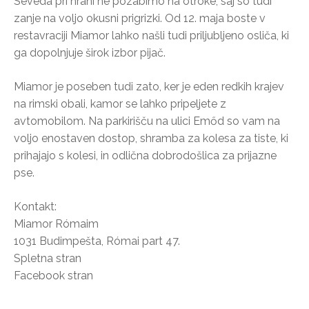
Seveda pri hrani ne pozabimo na otroke, saj so tudi
zanje na voljo okusni prigrizki. Od 12. maja boste v
restavraciji Miamor lahko našli tudi priljubljeno osliča, ki
ga dopolnjuje širok izbor pijač.
Miamor je poseben tudi zato, ker je eden redkih krajev
na rimski obali, kamor se lahko pripeljete z
avtomobilom. Na parkirišču na ulici Emőd so vam na
voljo enostaven dostop, shramba za kolesa za tiste, ki
prihajajo s kolesi, in odlična dobrodošlica za prijazne
pse.
Kontakt:
Miamor Rómaim
1031 Budimpešta, Római part 47.
Spletna stran
Facebook stran