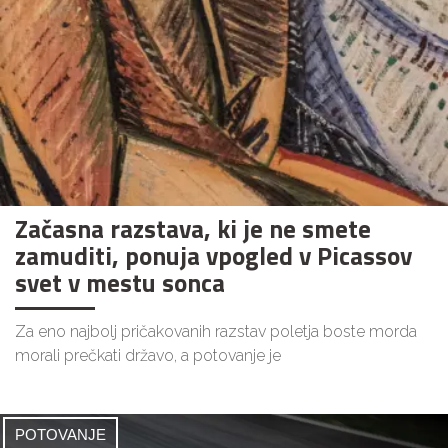
Začasna razstava, ki je ne smete
zamuditi, ponuja vpogled v Picassov
svet v mestu sonca
Za eno najbolj pričakovanih razstav poletja boste morda
morali prečkati državo, a potovanje je
POTOVANJE