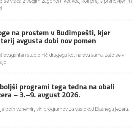
26 se vrača z večjim zagonom kot kdaj koli prej: s prenovljenim
i
joge na prostem v Budimpešti, kjer
aterij avgusta dobi nov pomen
ekstravaganten studio nič drugega kot narava sama, zato se v
ajo
boljši programi tega tedna na obali
zera – 3.–9. avgust 2026.
 je poln vznemirljivih programov za vas okoli Blatnega jezera,