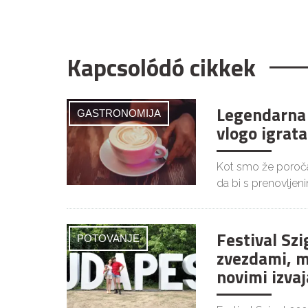
Kapcsolódó cikkek
Legendarna 
GASTRONOMIJA
vlogo igrata
Kot smo že poročal
da bi s prenovljen
Festival Szi
POTOVANJE
zvezdami, m
novimi izvaj