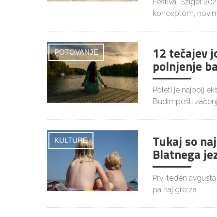
Festival Sziget 20
konceptom, novim
12 tečajev 
POTOVANJE
polnjenje b
Poleti je najbolj 
Budimpešti začenj
Tukaj so naj
KULTURE
Blatnega je
Prvi teden avgusta
pa naj gre za