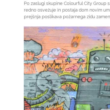
Po zaslugi skupine Colourful City Group s
redno osvežuje in postaja dom novim umet
prejšnja poslikava požarnega zidu zamenj