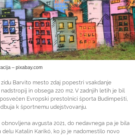
tracija – pixabay.com
zidu Barvito mesto zdaj popestri vsakdanje
t nadstropij in obsega 220 m2. V zadnjih letih je bil
0 posvečen Evropski prestolnici športa Budimpešti,
podbuja k športnemu udejstvovanju.
u obnovljena avgusta 2021, do nedavnega pa je bila
delu Katalin Karikó, ko jo je nadomestilo novo