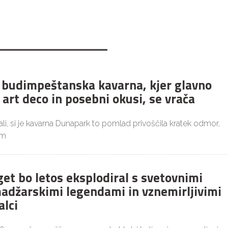
budimpeštanska kavarna, kjer glavno
 art deco in posebni okusi, se vrača
i, si je kavarna Dunapark to pomlad privoščila kratek odmor,
im
get bo letos eksplodiral s svetovnimi
adžarskimi legendami in vznemirljivimi
alci