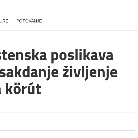
URE
POTOVANJE
tenska poslikava
sakdanje življenje
a körút