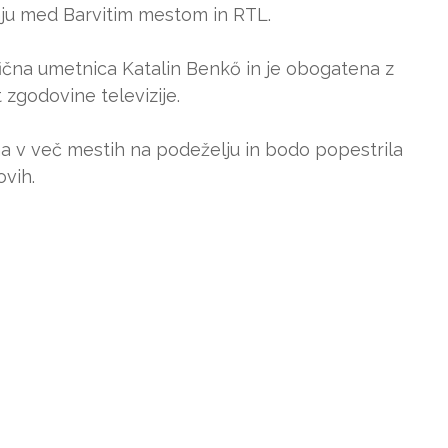
nju med Barvitim mestom in RTL.
afična umetnica Katalin Benkő in je obogatena z
 zgodovine televizije.
na v več mestih na podeželju in bodo popestrila
ovih.