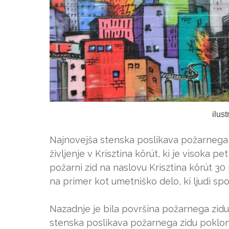
ilus
Najnovejša stenska poslikava požarnega 
življenje v Krisztina körút, ki je visoka pe
požarni zid na naslovu Krisztina körút 3
na primer kot umetniško delo, ki ljudi s
Nazadnje je bila površina požarnega zid
stenska poslikava požarnega zidu poklon 