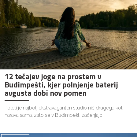
12 tečajev joge na prostem v
Budimpešti, kjer polnjenje baterij
avgusta dobi nov pomen
Poleti je najbolj ekstravaganten studio nič drugega kot
narava sama, zato se v Budimpešti začenjajo