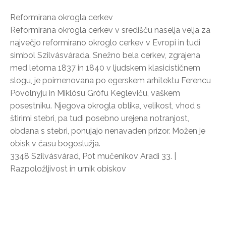
Reformirana okrogla cerkev
Reformirana okrogla cerkev v središču naselja velja za
največjo reformirano okroglo cerkev v Evropi in tudi
simbol Szilvásvárada. Snežno bela cerkev, zgrajena
med letoma 1837 in 1840 v ljudskem klasicističnem
slogu, je poimenovana po egerskem arhitektu Ferencu
Povolnyju in Miklósu Grófu Kegleviču, vaškem
posestniku. Njegova okrogla oblika, velikost, vhod s
štirimi stebri, pa tudi posebno urejena notranjost,
obdana s stebri, ponujajo nenavaden prizor. Možen je
obisk v času bogoslužja.
3348 Szilvásvárad, Pot mučenikov Aradi 33. |
Razpoložljivost in urnik obiskov