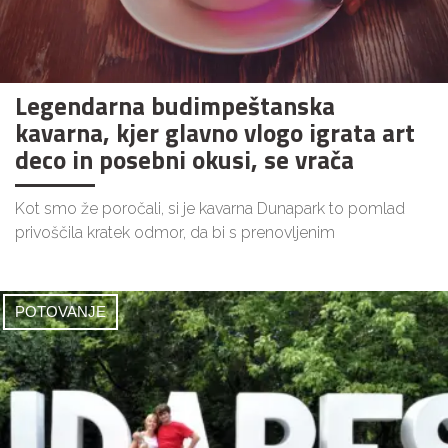
Legendarna budimpeštanska
kavarna, kjer glavno vlogo igrata art
deco in posebni okusi, se vrača
Kot smo že poročali, si je kavarna Dunapark to pomlad
privoščila kratek odmor, da bi s prenovljenim
POTOVANJE