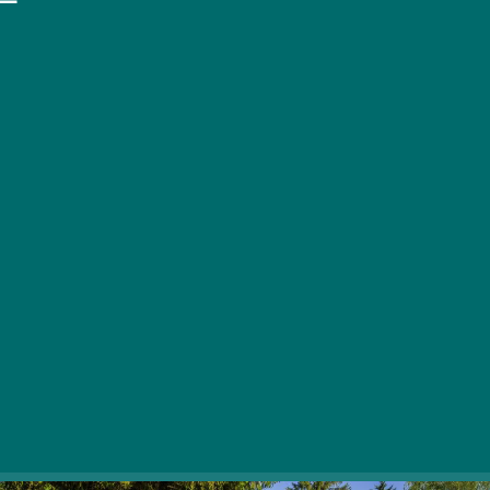
Ena najlepših regij regije Bükk, Szilvásvárad, in dolina
Szalajka, obdana z divjimi gozdovi, vas vsako sezono
vabita na edinstven izlet.