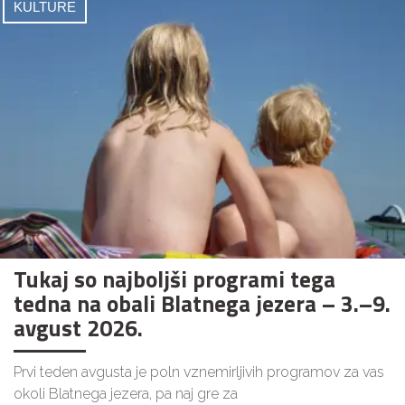
KULTURE
Tukaj so najboljši programi tega
tedna na obali Blatnega jezera – 3.–9.
avgust 2026.
Prvi teden avgusta je poln vznemirljivih programov za vas
okoli Blatnega jezera, pa naj gre za