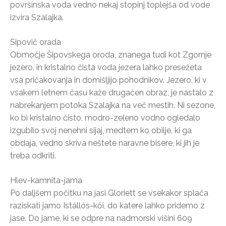
površinska voda vedno nekaj stopinj toplejša od vode
izvira Szalajka.
Sipovič orada
Območje Šipovskega oroda, znanega tudi kot Zgornje
jezero, in kristalno čista voda jezera lahko presežeta
vsa pričakovanja in domišljijo pohodnikov. Jezero, ki v
vsakem letnem času kaže drugačen obraz, je nastalo z
nabrekanjem potoka Szalajka na več mestih. Ni sezone,
ko bi kristalno čisto, modro-zeleno vodno ogledalo
izgubilo svoj nenehni sijaj, medtem ko obilje, ki ga
obdaja, vedno skriva neštete naravne bisere, ki jih je
treba odkriti.
Hlev-kamnita-jama
Po daljšem počitku na jasi Gloriett se vsekakor splača
raziskati jamo Istállós-kői, do katere lahko pridemo z
jase. Do jame, ki se odpre na nadmorski višini 609