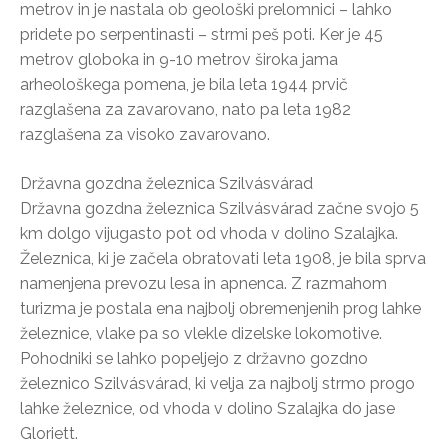
metrov in je nastala ob geološki prelomnici – lahko
pridete po serpentinasti – strmi peš poti. Ker je 45
metrov globoka in 9-10 metrov široka jama
arheološkega pomena, je bila leta 1944 prvič
razglašena za zavarovano, nato pa leta 1982
razglašena za visoko zavarovano.
Državna gozdna železnica Szilvásvárad
Državna gozdna železnica Szilvásvárad začne svojo 5
km dolgo vijugasto pot od vhoda v dolino Szalajka.
Železnica, ki je začela obratovati leta 1908, je bila sprva
namenjena prevozu lesa in apnenca. Z razmahom
turizma je postala ena najbolj obremenjenih prog lahke
železnice, vlake pa so vlekle dizelske lokomotive.
Pohodniki se lahko popeljejo z državno gozdno
železnico Szilvásvárad, ki velja za najbolj strmo progo
lahke železnice, od vhoda v dolino Szalajka do jase
Gloriett.