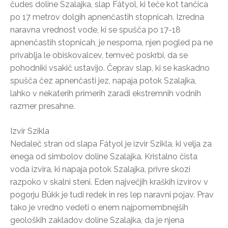
čudes doline Szalajka, slap Fátyol, ki teče kot tančica
po 17 metrov dolgih apnenčastih stopnicah. Izredna
naravna vrednost vode, ki se spušča po 17-18
apnenčastih stopnicah, je nesporna, njen pogled pa ne
privablja le obiskovalcev, temveč poskrbi, da se
pohodniki vsakič ustavijo. Čeprav slap, ki se kaskadno
spušča čez apnenčasti jez, napaja potok Szalajka,
lahko v nekaterih primerih zaradi ekstremnih vodnih
razmer presahne.
Izvir Szikla
Nedaleč stran od slapa Fátyol je izvir Szikla, ki velja za
enega od simbolov doline Szalajka. Kristalno čista
voda izvira, ki napaja potok Szalajka, privre skozi
razpoko v skalni steni. Eden največjih kraških izvirov v
pogorju Bükk je tudi redek in res lep naravni pojav. Prav
tako je vredno vedeti o enem najpomembnejših
geoloških zakladov doline Szalajka, da je njena