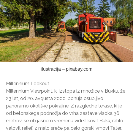
ilustracija – pixabay.com
Millennium Lookout
Millennium Viewpoint, ki izstopa iz množice v Bükku, že
23 let, od 20. avgusta 2000, ponuja osupljivo
panoramo okoliške pokrajine. Z razgledne terase, ki je
od betonskega podnožja do vrha zastave visoka 36
metrov, se ob jasnem vremenu vidi slikovit Bükk, rahlo
valovit relief, z malo sreče pa celo gorski vrhovi Tater.