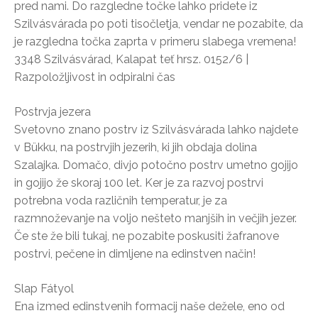
pred nami. Do razgledne točke lahko pridete iz
Szilvásvárada po poti tisočletja, vendar ne pozabite, da
je razgledna točka zaprta v primeru slabega vremena!
3348 Szilvásvárad, Kalapat teť hrsz. 0152/6 |
Razpoložljivost in odpiralni čas
Postrvja jezera
Svetovno znano postrv iz Szilvásvárada lahko najdete
v Bükku, na postrvjih jezerih, ki jih obdaja dolina
Szalajka. Domačo, divjo potočno postrv umetno gojijo
in gojijo že skoraj 100 let. Ker je za razvoj postrvi
potrebna voda različnih temperatur, je za
razmnoževanje na voljo nešteto manjših in večjih jezer.
Če ste že bili tukaj, ne pozabite poskusiti žafranove
postrvi, pečene in dimljene na edinstven način!
Slap Fátyol
Ena izmed edinstvenih formacij naše dežele, eno od