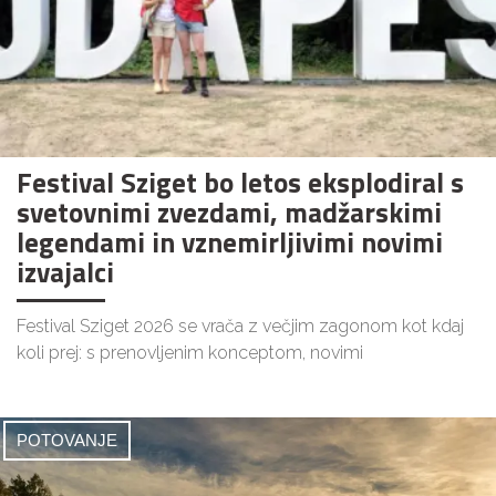
Festival Sziget bo letos eksplodiral s
svetovnimi zvezdami, madžarskimi
legendami in vznemirljivimi novimi
izvajalci
Festival Sziget 2026 se vrača z večjim zagonom kot kdaj
koli prej: s prenovljenim konceptom, novimi
POTOVANJE