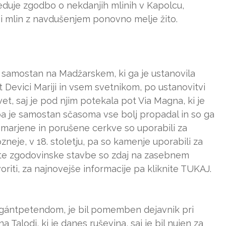
veduje zgodbo o nekdanjih mlinih v Kapolcu,
 mlin z navdušenjem ponovno melje žito.
ši samostan na Madžarskem, ki ga je ustanovila
 Devici Mariji in vsem svetnikom, po ustanovitvi
et, saj je pod njim potekala pot Via Magna, ki je
 pa je samostan sčasoma vse bolj propadal in so ga
emarjene in porušene cerkve so uporabili za
neje, v 18. stoletju, pa so kamenje uporabili za
te zgodovinske stavbe so zdaj na zasebnem
riti, za najnovejše informacije pa kliknite TUKAJ.
 Vigántpetendom, je bil pomemben dejavnik pri
Talodi, ki je danes ruševina, saj je bil nujen za