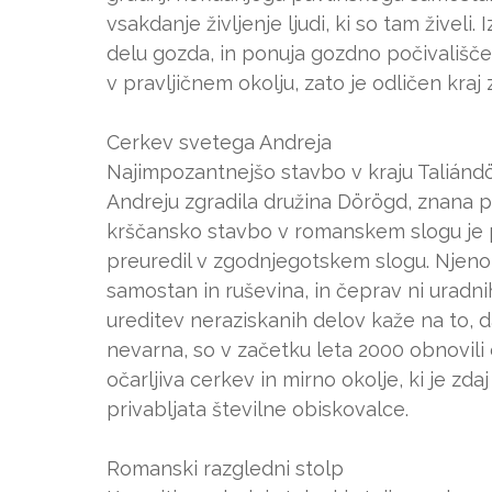
vsakdanje življenje ljudi, ki so tam živeli.
delu gozda, in ponuja gozdno počivališče z
v pravljičnem okolju, zato je odličen kra
Cerkev svetega Andreja
Najimpozantnejšo stavbo v kraju Taliándö
Andreju zgradila družina Dörögd, znana 
krščansko stavbo v romanskem slogu je p
preuredil v zgodnjegotskem slogu. Njeno
samostan in ruševina, in čeprav ni uradni
ureditev neraziskanih delov kaže na to, da 
nevarna, so v začetku leta 2000 obnovili 
očarljiva cerkev in mirno okolje, ki je z
privabljata številne obiskovalce.
Romanski razgledni stolp