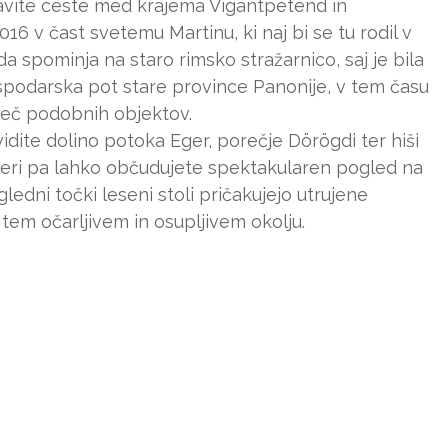
 zavite ceste med krajema Vigántpetend in
16 v čast svetemu Martinu, ki naj bi se tu rodil v
 da spominja na staro rimsko stražarnico, saj je bila
podarska pot stare province Panonije, v tem času
več podobnih objektov.
vidite dolino potoka Eger, porečje Dörögdi ter hiši
meri pa lahko občudujete spektakularen pogled na
dni točki leseni stoli pričakujejo utrujene
v tem očarljivem in osupljivem okolju.