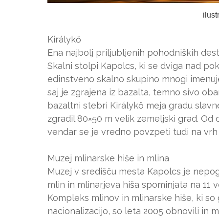
ilus
Királykő
Ena najbolj priljubljenih pohodniških des
Skalni stolpi Kapolcs, ki se dviga nad pok
edinstveno skalno skupino mnogi imenuje
saj je zgrajena iz bazalta, temno sivo ob
bazaltni stebri Királykő meja gradu slavn
zgradil 80×50 m velik zemeljski grad. Od 
vendar se je vredno povzpeti tudi na vrh
Muzej mlinarske hiše in mlina
Muzej v središču mesta Kapolcs je nepogr
mlin in mlinarjeva hiša spominjata na 11 v
Kompleks mlinov in mlinarske hiše, ki so g
nacionalizacijo, so leta 2005 obnovili in