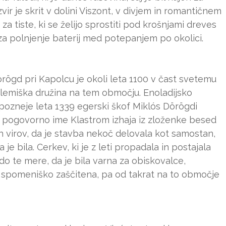
 Izvir je skrit v dolini Viszont, v divjem in romantičnem
a tiste, ki se želijo sprostiti pod krošnjami dreves
j za polnjenje baterij med potepanjem po okolici.
rögd pri Kapolcu je okoli leta 1100 v čast svetemu
plemiška družina na tem območju. Enoladijsko
ozneje leta 1339 egerski škof Miklós Dörögdi
 pogovorno ime Klastrom izhaja iz zloženke besed
h virov, da je stavba nekoč delovala kot samostan,
je bila. Cerkev, ki je z leti propadala in postajala
do te mere, da je bila varna za obiskovalce,
daj spomeniško zaščitena, pa od takrat na to območje