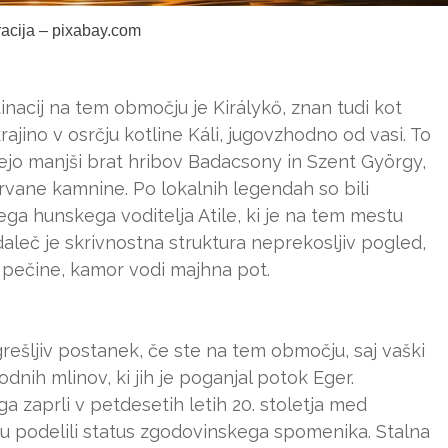
tracija – pixabay.com
tinacij na tem območju je Királykő, znan tudi kot
rajino v osrčju kotline Káli, jugovzhodno od vasi. To
jo manjši brat hribov Badacsony in Szent György,
arvane kamnine. Po lokalnih legendah so bili
ega hunskega voditelja Atile, ki je na tem mestu
daleč je skrivnostna struktura neprekosljiv pogled,
 pečine, kamor vodi majhna pot.
ešljiv postanek, če ste na tem območju, saj vaški
odnih mlinov, ki jih je poganjal potok Eger.
a zaprli v petdesetih letih 20. stoletja med
 mu podelili status zgodovinskega spomenika. Stalna