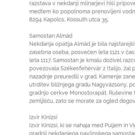
razstava v nekdanji mlinarjevi hiši pripo
medtem ko popolnoma prenovljeni vodni
8294 Kapolcs, Kossuth utca 35.
Samostan Almád
Nekdanja opatija Almád je bila najstarej
zasebna oseba, posvečen leta 1121 v čast
leta 1117. Samostan je kmalu doživel razcv
povezovala Székesfehérvár z Italijo, žal
nazadnje preuredili v grad. Kamenje zan
utrditev bližnjega gradu Nagyvázsony, poz
gradnjo cerkve Monostorapát. Ruševine 
zemljišču, zato se morate za ogled dogovo
Izvir Kinizsi
Izvir Kinizsi, ki se nahaja med Puljem in
gradnji nekdanjega pavlinskega samostana 