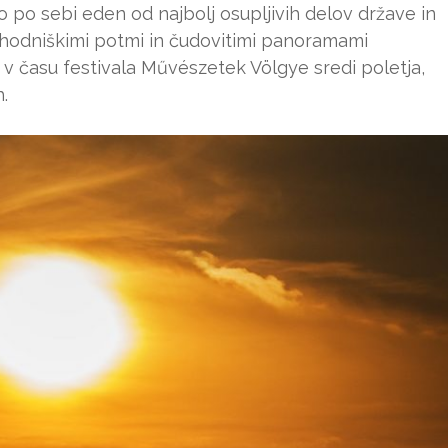
 po sebi eden od najbolj osupljivih delov države in
pohodniškimi potmi in čudovitimi panoramami
 v času festivala Művészetek Völgye sredi poletja,
.