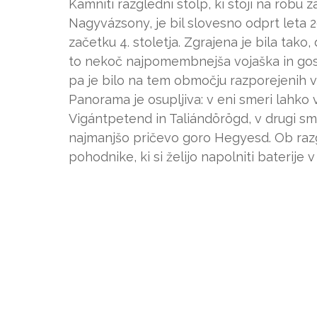
Kamniti razgledni stolp, ki stoji na robu
Nagyvázsony, je bil slovesno odprt leta 20
začetku 4. stoletja. Zgrajena je bila tako,
to nekoč najpomembnejša vojaška in gos
pa je bilo na tem območju razporejenih 
Panorama je osupljiva: v eni smeri lahko 
Vigántpetend in Taliándörögd, v drugi s
najmanjšo pričevo goro Hegyesd. Ob razgle
pohodnike, ki si želijo napolniti baterije 