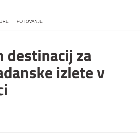
URE
POTOVANJE
 destinacij za
danske izlete v
ci