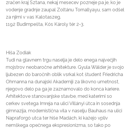
zračen kraj Sztana, nekaj mesecev pozneje pa je, ko je
vodenje gradnje zaupal Zoltánu Tornallyayu, sam odšel
za njimi v vas Kalotaszeg.
1192 Budimpešta, Kós Károly tér 2-3.
Hiša Zodiak
Tudi na glavnem trgu naselja je delo enega največjih
mojstrov neobaročne arhitekture. Gyula Wälder je svojo
ljubezen do baročnih oblik vsrkal kot študent Friedricha
Ohmanna na dunajski Akademiji za likovno umetnost,
njegovo delo pa ga je zaznamovalo do konca kariere.
Arhitektove stanovanjske stavbe, med katerimi so
cerkev svetega Imreja na ulici Villányi útca in sosednja
gimnazija, modernistična vila v naselju Bauhaus na ulici
Napraforgó utca ter hiše Madách, ki kažejo vpliv
nemškega opečnega ekspresionizma, so tako po