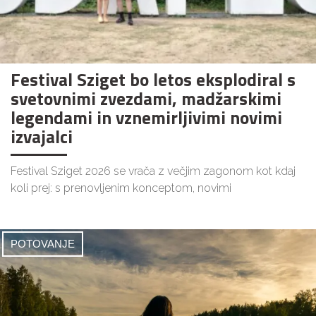
Festival Sziget bo letos eksplodiral s
svetovnimi zvezdami, madžarskimi
legendami in vznemirljivimi novimi
izvajalci
Festival Sziget 2026 se vrača z večjim zagonom kot kdaj
koli prej: s prenovljenim konceptom, novimi
POTOVANJE