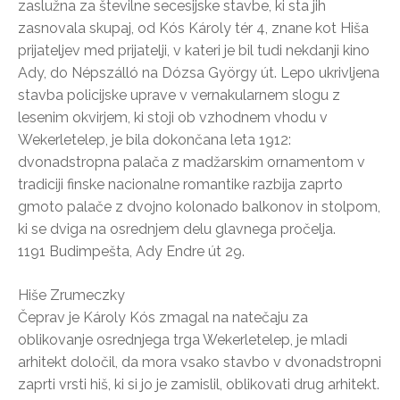
zaslužna za številne secesijske stavbe, ki sta jih
zasnovala skupaj, od Kós Károly tér 4, znane kot Hiša
prijateljev med prijatelji, v kateri je bil tudi nekdanji kino
Ady, do Népszálló na Dózsa György út. Lepo ukrivljena
stavba policijske uprave v vernakularnem slogu z
lesenim okvirjem, ki stoji ob vzhodnem vhodu v
Wekerletelep, je bila dokončana leta 1912:
dvonadstropna palača z madžarskim ornamentom v
tradiciji finske nacionalne romantike razbija zaprto
gmoto palače z dvojno kolonado balkonov in stolpom,
ki se dviga na osrednjem delu glavnega pročelja.
1191 Budimpešta, Ady Endre út 29.
Hiše Zrumeczky
Čeprav je Károly Kós zmagal na natečaju za
oblikovanje osrednjega trga Wekerletelep, je mladi
arhitekt določil, da mora vsako stavbo v dvonadstropni
zaprti vrsti hiš, ki si jo je zamislil, oblikovati drug arhitekt.