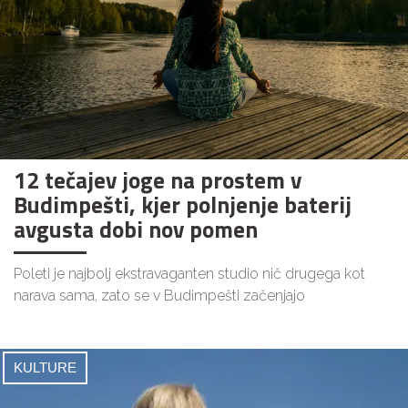
12 tečajev joge na prostem v
Budimpešti, kjer polnjenje baterij
avgusta dobi nov pomen
Poleti je najbolj ekstravaganten studio nič drugega kot
narava sama, zato se v Budimpešti začenjajo
KULTURE