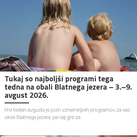
Tukaj so najboljši programi tega
tedna na obali Blatnega jezera – 3.–9.
avgust 2026.
Prvi teden avgusta je poln vznemirljivih programov za vas
okoli Blatnega jezera, pa naj gre za