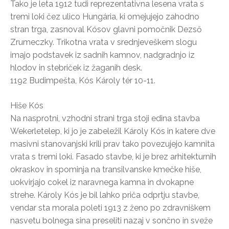
Tako je leta 1912 tudi reprezentativna lesena vrata s
tremi loki čez ulico Hungária, ki omejujejo zahodno
stran trga, zasnoval Kósov glavni pomočnik Dezső
Zrumeczky. Trikotna vrata v srednjeveškem slogu
imajo podstavek iz sadnih kamnov, nadgradnjo iz
hlodov in stebriček iz žaganih desk.
1192 Budimpešta, Kós Károly tér 10-11.
Hiše Kós
Na nasprotni, vzhodni strani trga stoji edina stavba
Wekerletelep, ki jo je zabeležil Károly Kós in katere dve
masivni stanovanjski krili prav tako povezujejo kamnita
vrata s tremi loki. Fasado stavbe, ki je brez arhitekturnih
okraskov in spominja na transilvanske kmečke hiše,
uokvirjajo cokel iz naravnega kamna in dvokapne
strehe. Károly Kós je bil lahko priča odprtju stavbe,
vendar sta morala poleti 1913 z ženo po zdravniškem
nasvetu bolnega sina preseliti nazaj v sončno in sveže