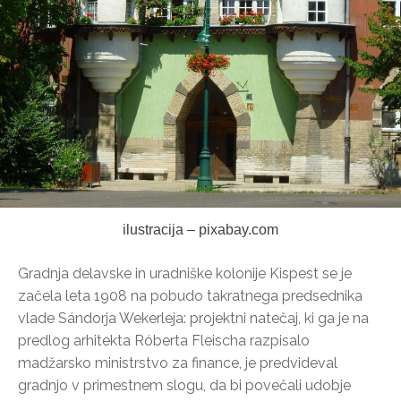
ilustracija – pixabay.com
Gradnja delavske in uradniške kolonije Kispest se je
začela leta 1908 na pobudo takratnega predsednika
vlade Sándorja Wekerleja: projektni natečaj, ki ga je na
predlog arhitekta Róberta Fleischa razpisalo
madžarsko ministrstvo za finance, je predvideval
gradnjo v primestnem slogu, da bi povečali udobje