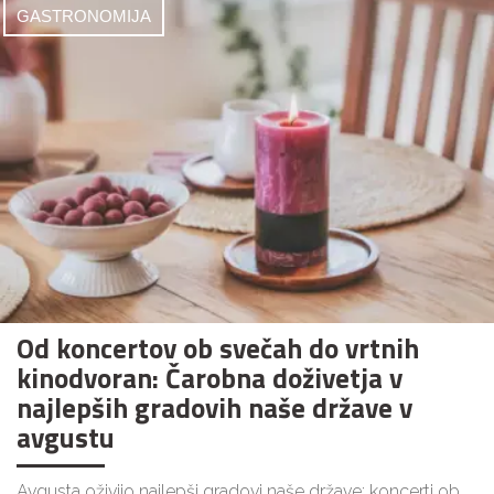
GASTRONOMIJA
Od koncertov ob svečah do vrtnih
kinodvoran: Čarobna doživetja v
najlepših gradovih naše države v
avgustu
Avgusta oživijo najlepši gradovi naše države: koncerti ob