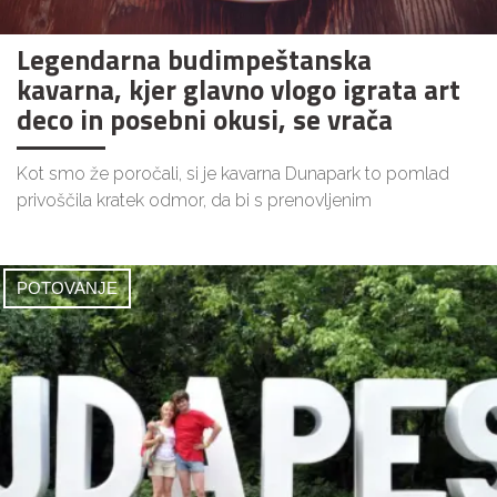
Legendarna budimpeštanska
kavarna, kjer glavno vlogo igrata art
deco in posebni okusi, se vrača
Kot smo že poročali, si je kavarna Dunapark to pomlad
privoščila kratek odmor, da bi s prenovljenim
POTOVANJE