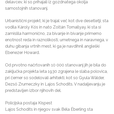
delavcev, ki so prihajali iz gozdnatega okolja
samostojnih stanovanj.
Urbanistični projekt, ki je trajal več kot dve desetletji, sta
vodila Károly Kós in nato Zoltán Tornallyay, ki sta si
zamislila harmonično, za bivanje in bivanje primerno
enotnost reda in raznolikosti, umetnega in naravnega, v
duhu gibanja vrtnih mest, ki ga je navdihnil angleški
Ebenezer Howard.
Od prvotno načrtovanih 10 000 stanovanj jih je bila do
zaključka projekta leta 1930 zgrajena le slaba polovica,
pri čemer so sodelovali arhitekti, kot so Gyula Wälder,
Dezső Zrumeczky in Lajos Schodits. V nadaljevanju je
predstavljen izbor njihovih del.
Policijska postaja Kispest
Lajos Schodits in njegov svak Béla Éberling sta