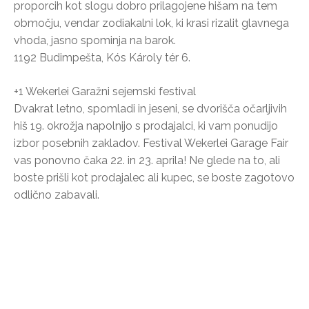
proporcih kot slogu dobro prilagojene hišam na tem
območju, vendar zodiakalni lok, ki krasi rizalit glavnega
vhoda, jasno spominja na barok.
1192 Budimpešta, Kós Károly tér 6.
+1 Wekerlei Garažni sejemski festival
Dvakrat letno, spomladi in jeseni, se dvorišča očarljivih
hiš 19. okrožja napolnijo s prodajalci, ki vam ponudijo
izbor posebnih zakladov. Festival Wekerlei Garage Fair
vas ponovno čaka 22. in 23. aprila! Ne glede na to, ali
boste prišli kot prodajalec ali kupec, se boste zagotovo
odlično zabavali.