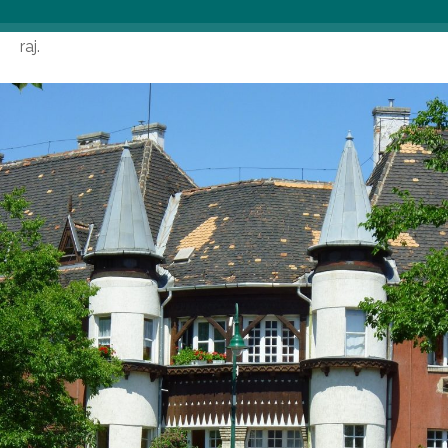
država ni mirovala: v Kispestu je ustvarila svoj delavski
raj.