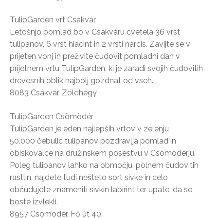
TulipGarden vrt Csákvár
Letošnjo pomlad bo v Csákváru cvetela 36 vrst
tulipanov, 6 vrst hiacint in 2 vrsti narcis. Zavijte se v
prijeten vonj in preživite čudovit pomladni dan v
prijetnem vrtu TulipGarden, ki je zaradi svojih čudovitih
drevesnih oblik najbolj gozdnat od vseh.
8083 Csákvár, Zöldhegy
TulipGarden Csömödér
TulipGarden je eden najlepših vrtov v zelenju
50.000 čebulic tulipanov pozdravlja pomlad in
obiskovalce na družinskem posestvu v Csömödérju.
Poleg tulipanov lahko na območju, polnem čudovitih
rastlin, najdete tudi nešteto sort sivke in celo
občudujete znameniti sivkin labirint ter upate, da se
boste izvlekli.
8957 Csömödér, Fő út 40.