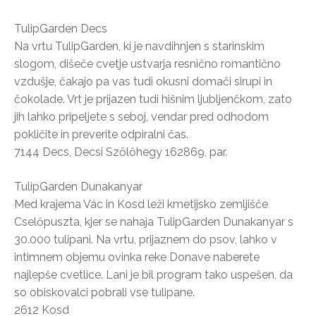
TulipGarden Decs
Na vrtu TulipGarden, ki je navdihnjen s starinskim
slogom, dišeče cvetje ustvarja resnično romantično
vzdušje, čakajo pa vas tudi okusni domači sirupi in
čokolade. Vrt je prijazen tudi hišnim ljubljenčkom, zato
jih lahko pripeljete s seboj, vendar pred odhodom
pokličite in preverite odpiralni čas.
7144 Decs, Decsi Szőlőhegy 162869, par.
TulipGarden Dunakanyar
Med krajema Vác in Kosd leži kmetijsko zemljišče
Cselőpuszta, kjer se nahaja TulipGarden Dunakanyar s
30.000 tulipani. Na vrtu, prijaznem do psov, lahko v
intimnem objemu ovinka reke Donave naberete
najlepše cvetlice. Lani je bil program tako uspešen, da
so obiskovalci pobrali vse tulipane.
2612 Kosd