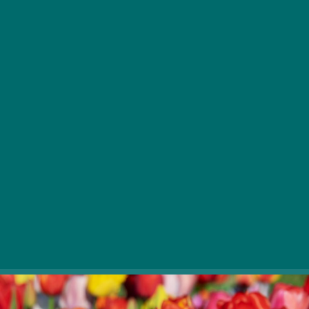
Letos bo 13 krajev na Madžarskem, od Blatnega jezera
do jezera Tisa, od Zale do ovinka Donave in Rétköza,
sprejelo čudovita polja tulipanov, ki jih bodo obirali
ljubitelji rastlin.