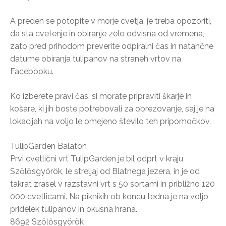
A preden se potopite v morje cvetja, je treba opozoriti,
da sta cvetenje in obiranje zelo odvisna od vremena,
zato pred prihodom preverite odpiralni čas in natančne
datume obiranja tulipanov na straneh vrtov na
Facebooku.
Ko izberete pravi čas, si morate pripraviti škarje in
košare, ki jih boste potrebovali za obrezovanje, saj je na
lokacijah na voljo le omejeno število teh pripomočkov.
TulipGarden Balaton
Prvi cvetlični vrt TulipGarden je bil odprt v kraju
Szőlősgyörök, le streljaj od Blatnega jezera, in je od
takrat zrasel v razstavni vrt s 50 sortami in približno 120
000 cvetlicami. Na piknikih ob koncu tedna je na voljo
pridelek tulipanov in okusna hrana.
8692 Szőlősgyörök