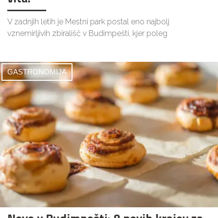
V zadnjih letih je Mestni park postal eno najbolj
vznemirljivih zbirališč v Budimpešti, kjer poleg
GASTRONOMIJA