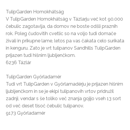
TulipGarden Homokhátság
V TulipGarden Homokhátság v Tázlarju več kot 90.000
čebulic zagotavlja, da domov ne boste odšli praznih
rok. Poleg čudovitih cvetlic so na voljo tudi domače
živali in prikupne lame, letos pa vas čakata celo surikata
in kenguru. Zato je vrt tulipanov Sandhills TulipGarden
prijazen tudi hišnim ljubljenčkom.
6236 Tázlár
TulipGarden Győrladamér
Tudi vrt TulipGarden v Győrlamadérju je prijazen hišnim
ljubljenčkom in se je ekipi tulipanovih vrtov pridružil
zadnji, vendar s še toliko več znanja gojijo vseh 13 sort
od več deset tisoč čebulic tulipanov.
9173 Győrladamér