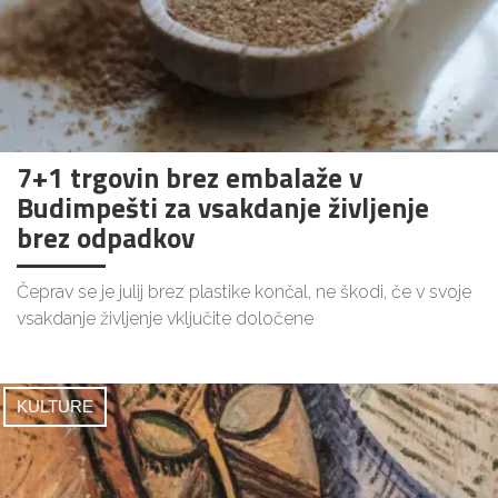
7+1 trgovin brez embalaže v
Budimpešti za vsakdanje življenje
brez odpadkov
Čeprav se je julij brez plastike končal, ne škodi, če v svoje
vsakdanje življenje vključite določene
KULTURE