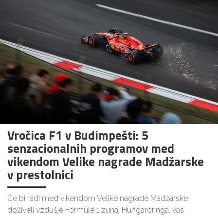
Vročica F1 v Budimpešti: 5
senzacionalnih programov med
vikendom Velike nagrade Madžarske
v prestolnici
Če bi radi med vikendom Velike nagrade Madžarske
doživeli vzdušje Formule 1 zunaj Hungaroringa, vas