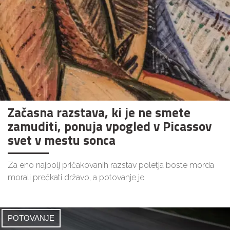
Začasna razstava, ki je ne smete
zamuditi, ponuja vpogled v Picassov
svet v mestu sonca
Za eno najbolj pričakovanih razstav poletja boste morda
morali prečkati državo, a potovanje je
POTOVANJE