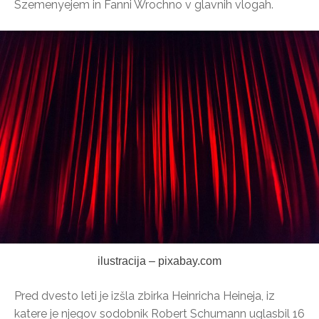
Szemenyejem in Fanni Wrochno v glavnih vlogah.
ilustracija – pixabay.com
Pred dvesto leti je izšla zbirka Heinricha Heineja, iz
katere je njegov sodobnik Robert Schumann uglasbil 16