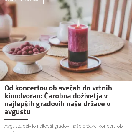
Od koncertov ob svečah do vrtnih
kinodvoran: Čarobna doživetja v
najlepših gradovih naše države v
avgustu
Avgusta oživijo najlepši gradovi naše države: koncerti ob