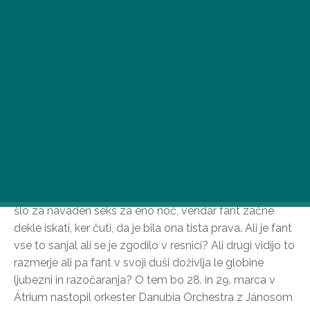
Fant in dekle, ki se srečata na zabavi, se najdeta za eno
noč, zjutraj pa dekle izgine. Do tega trenutka bi lahko
šlo za navaden seks za eno noč, vendar fant začne
dekle iskati, ker čuti, da je bila ona tista prava. Ali je fant
vse to sanjal ali se je zgodilo v resnici? Ali drugi vidijo to
razmerje ali pa fant v svoji duši doživlja le globine
ljubezni in razočaranja? O tem bo 28. in 29. marca v
Átrium nastopil orkester Danubia Orchestra z Jánosom