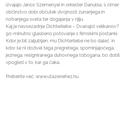
izvajajo János Szemenyei in orkester Danubia, s čimer
občinstvo dobi občutek dvojnosti zunanjega in
notranjega sveta ter dogajanja v njiju.
Kaj je navsezadnje Dichterliebe – Dvanajst velikanov?
90-minutno glasbeno potovanje s filmskimi postanki.
Kdor je bil zaljubljen, mu Dichterliebe ne bo daleč, in
kdor še ni doživel tega pregretega, spominjajočega,
jeznega, resigniranega duhovnega tobogana, bo dobil
vpogled v to, kar ga čaka.
Preberite več: www.utazenehez.hu