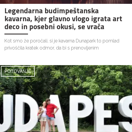
Legendarna budimpeštanska
kavarna, kjer glavno vlogo igrata art
deco in posebni okusi, se vrača
Kot smo že poročali, si je kavarna Dunapark to pomlad
privoščila kratek odmor, da bi s prenovljenim
POTOVANJE