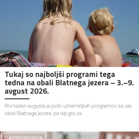
Tukaj so najboljši programi tega
tedna na obali Blatnega jezera – 3.–9.
avgust 2026.
Prvi teden avgusta je poln vznemirljivih programov za vas
okoli Blatnega jezera, pa naj gre za
GASTRONOMIJA