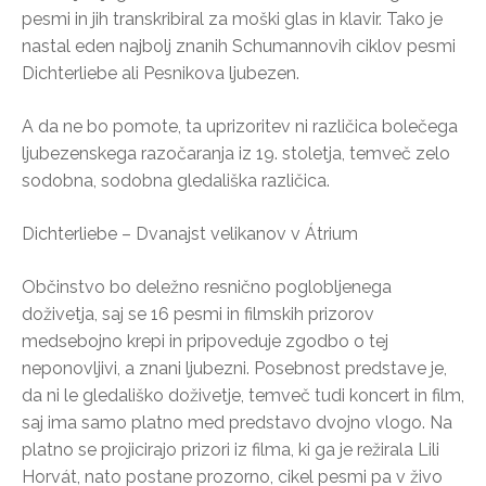
pesmi in jih transkribiral za moški glas in klavir. Tako je
nastal eden najbolj znanih Schumannovih ciklov pesmi
Dichterliebe ali Pesnikova ljubezen.
A da ne bo pomote, ta uprizoritev ni različica bolečega
ljubezenskega razočaranja iz 19. stoletja, temveč zelo
sodobna, sodobna gledališka različica.
Dichterliebe – Dvanajst velikanov v Átrium
Občinstvo bo deležno resnično poglobljenega
doživetja, saj se 16 pesmi in filmskih prizorov
medsebojno krepi in pripoveduje zgodbo o tej
neponovljivi, a znani ljubezni. Posebnost predstave je,
da ni le gledališko doživetje, temveč tudi koncert in film,
saj ima samo platno med predstavo dvojno vlogo. Na
platno se projicirajo prizori iz filma, ki ga je režirala Lili
Horvát, nato postane prozorno, cikel pesmi pa v živo