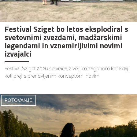
Festival Sziget bo letos eksplodiral s
svetovnimi zvezdami, madžarskimi
legendami in vznemirljivimi novimi
izvajalci
Festival Sziget 2026 se vrača z večjim zagonom kot kdaj
koli prej: s prenovljenim konceptom, novimi
POTOVANJE