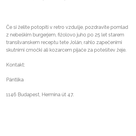
Če si želite potopiti v retro vzdušje, pozdravite pomlad
z nebeškim burgerjem, fižolovo juho po 25 let starem
transilvanskem receptu tete Jolán, rahlo zapečenimi
skutnimi cmočki ali kozarcem pijače za potešitev žeje.
Kontakt:
Pántlika
1146 Budapest, Hermina út 47.