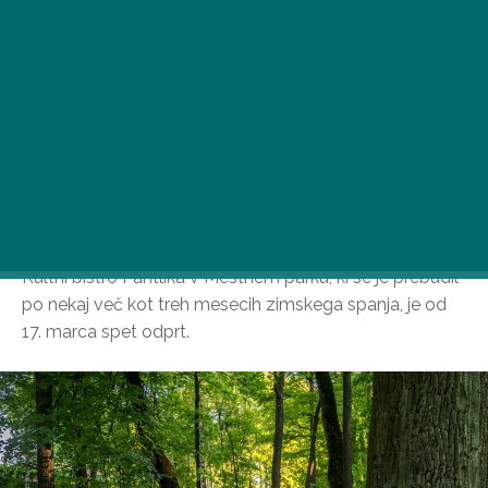
Kultni bistro Pántlika v Mestnem parku, ki se je prebudil
po nekaj več kot treh mesecih zimskega spanja, je od
17. marca spet odprt.