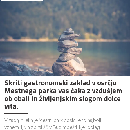
Skriti gastronomski zaklad v osrčju
Mestnega parka vas čaka z vzdušjem
ob obali in življenjskim slogom dolce
vita.
V zadnjih letih je Mestni park postal eno najbolj
vznemirljivih zbirališč v Budimpešti, kjer poleg