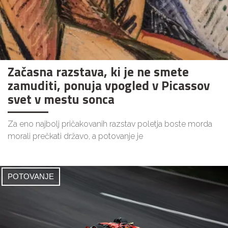
Začasna razstava, ki je ne smete
zamuditi, ponuja vpogled v Picassov
svet v mestu sonca
Za eno najbolj pričakovanih razstav poletja boste morda
morali prečkati državo, a potovanje je
POTOVANJE