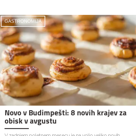
GASTRONOMIJA
Novo v Budimpešti: 8 novih krajev za
obisk v avgustu
V zadnjem poletnem mesecu je na voljo veliko novih