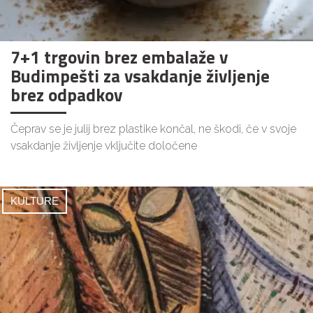
7+1 trgovin brez embalaže v
Budimpešti za vsakdanje življenje
brez odpadkov
Čeprav se je julij brez plastike končal, ne škodi, če v svoje
vsakdanje življenje vključite določene
KULTURE