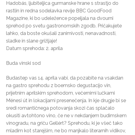
Hadobás, ljubiteljica gurmanske hrane s strastjo do
rastlin in redna sodelavka revije BBC GoodFood
Magazine, ki bo udeležence popeljala na dvourni
sprehod po svetu gastronomskih zgodb. Pričakujete
lahko, da boste okušali zanimivosti, nenavadnosti,
sladke in slane grižljaje!
Datum sprehoda: 2. aprila
Buda vinski sod
Budastep vas 14. aprila vabi, da pozabite na vsakdan
na gastro sprehodu z boemsko degustacijo vin,
prijetnim aprilskim sprehodom, večernimi lučkami
Ménesi út in lokacijami presenečenja. In kje drugje bi se
sredi romantičnega potovanja skozi čas splačalo
okusiti avtohtono vino, če ne v nekdanjem budimskem
vinogradu, na griču Gellért? Sprehodu, ki je všeč tako
mladim kot starejšim, ne bo manjkalo literarnih vidikov,