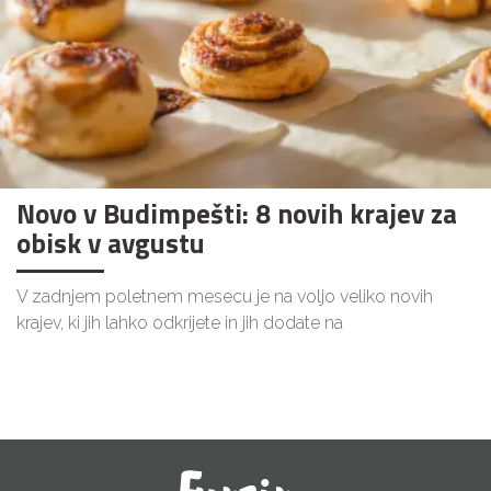
Novo v Budimpešti: 8 novih krajev za
obisk v avgustu
V zadnjem poletnem mesecu je na voljo veliko novih
krajev, ki jih lahko odkrijete in jih dodate na