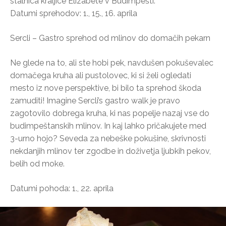
stalnica kraljice Elizabete v Budimpešti.
Datumi sprehodov: 1., 15., 16. aprila
Sercli – Gastro sprehod od mlinov do domačih pekarn
Ne glede na to, ali ste hobi pek, navdušen pokuševalec
domačega kruha ali pustolovec, ki si želi ogledati
mesto iz nove perspektive, bi bilo ta sprehod škoda
zamuditi! Imagine Sercli’s gastro walk je pravo
zagotovilo dobrega kruha, ki nas popelje nazaj vse do
budimpeštanskih mlinov. In kaj lahko pričakujete med
3-urno hojo? Seveda za nebeške pokušine, skrivnosti
nekdanjih mlinov ter zgodbe in doživetja ljubkih pekov,
belih od moke.
Datumi pohoda: 1., 22. aprila