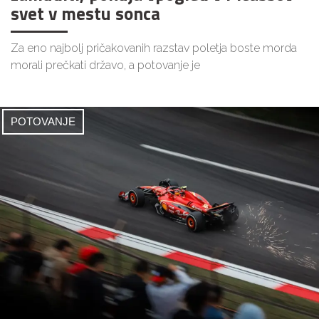
svet v mestu sonca
Za eno najbolj pričakovanih razstav poletja boste morda
morali prečkati državo, a potovanje je
POTOVANJE