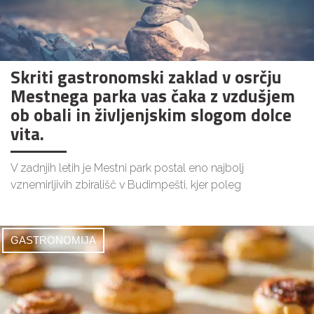
Skriti gastronomski zaklad v osrčju
Mestnega parka vas čaka z vzdušjem
ob obali in življenjskim slogom dolce
vita.
V zadnjih letih je Mestni park postal eno najbolj
vznemirljivih zbirališč v Budimpešti, kjer poleg
GASTRONOMIJA