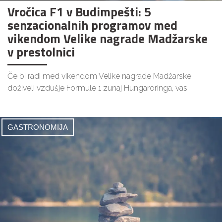
Vročica F1 v Budimpešti: 5
senzacionalnih programov med
vikendom Velike nagrade Madžarske
v prestolnici
Če bi radi med vikendom Velike nagrade Madžarske
doživeli vzdušje Formule 1 zunaj Hungaroringa, vas
GASTRONOMIJA