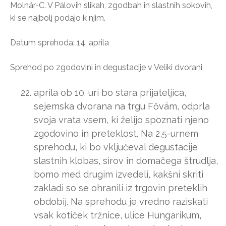
Molnár-C. V Pálovih slikah, zgodbah in slastnih sokovih,
ki se najbolj podajo k njim.
Datum sprehoda: 14. aprila
Sprehod po zgodovini in degustacije v Veliki dvorani
aprila ob 10. uri bo stara prijateljica,
sejemska dvorana na trgu Fővám, odprla
svoja vrata vsem, ki želijo spoznati njeno
zgodovino in preteklost. Na 2,5-urnem
sprehodu, ki bo vključeval degustacije
slastnih klobas, sirov in domačega štrudlja,
bomo med drugim izvedeli, kakšni skriti
zakladi so se ohranili iz trgovin preteklih
obdobij. Na sprehodu je vredno raziskati
vsak kotiček tržnice, ulice Hungarikum,