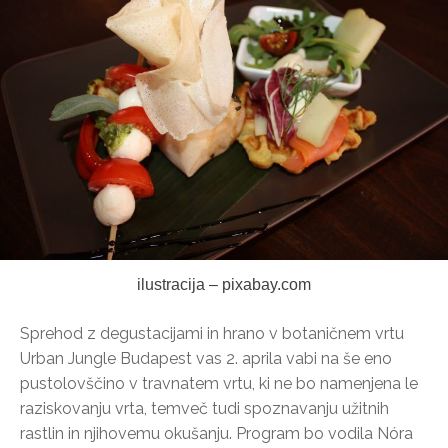
ilustracija – pixabay.com
Sprehod z degustacijami in hrano v botaničnem vrtu
Urban Jungle Budapest vas 2. aprila vabi na še eno
pustolovščino v travnatem vrtu, ki ne bo namenjena le
raziskovanju vrta, temveč tudi spoznavanju užitnih
rastlin in njihovemu okušanju. Program bo vodila Nóra