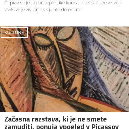
Čeprav se je julij brez plastike končal, ne škodi, če v svoje
vsakdanje življenje vključite določene
KULTURE
Začasna razstava, ki je ne smete
zamuditi, ponuja vpogled v Picassov