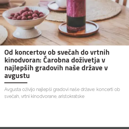
Od koncertov ob svečah do vrtnih
kinodvoran: Čarobna doživetja v
najlepših gradovih naše države v
avgustu
Avgusta oživijo najlepši gradovi naše države: koncerti ob
svečah, vrtni kinodvorane, aristokratske