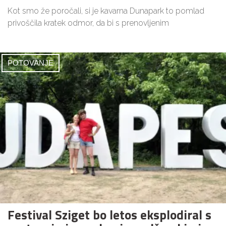
Kot smo že poročali, si je kavarna Dunapark to pomlad
privoščila kratek odmor, da bi s prenovljenim
POTOVANJE
Festival Sziget bo letos eksplodiral s