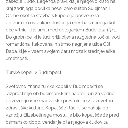
zasedla Budo. Legenda pravi, da je njegovo krsto na
kraj zadnjega počitka nesel celo sultan Sulejman I.
Osmerokotna stavba s kupolo je posvečena
posmrtnim ostankom turškega meniha, znanega kot
oče vrtnic, ki je umrl med obleganjem Bude leta 1541.
Do grobnice, ki je tudi priljubljena razgledna točka, vodi
romantična, tlakovana in strmo nagnjena ulica Gül
Baba, ki je v vsem svojem čaru mozaik srednjeveške
umetnosti.
Turške kopeli v Budimpešti
Svetovno znane turške kopeli v Budimpešti se
razprostirajo ob budimpeškem nabrežju in za vedno
povezujejo ime madžarske prestolnice z razcvetom
zdraviliške kulture. Kopališče Rác, ki se nahaja ob
vznožju Elizabetinega mostu, je bilo kopališče že pred
osmansko dobo, vendar je bila njegova čudovita