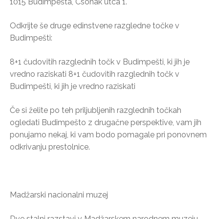
1015 Budimpešta, Csónak utca 1.
Odkrijte še druge edinstvene razgledne točke v
Budimpešti:
8+1 čudovitih razglednih točk v Budimpešti, ki jih je
vredno raziskati 8+1 čudovitih razglednih točk v
Budimpešti, ki jih je vredno raziskati
Če si želite po teh priljubljenih razglednih točkah
ogledati Budimpešto z drugačne perspektive, vam jih
ponujamo nekaj, ki vam bodo pomagale pri ponovnem
odkrivanju prestolnice.
Madžarski nacionalni muzej
Dve stalni razstavi v Madžarskem narodnem muzeju