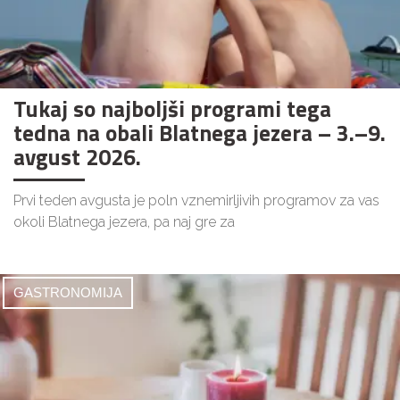
Tukaj so najboljši programi tega
tedna na obali Blatnega jezera – 3.–9.
avgust 2026.
Prvi teden avgusta je poln vznemirljivih programov za vas
okoli Blatnega jezera, pa naj gre za
GASTRONOMIJA