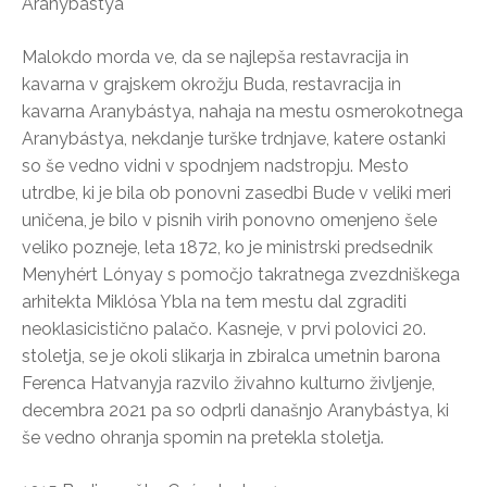
Aranybástya
Malokdo morda ve, da se najlepša restavracija in
kavarna v grajskem okrožju Buda, restavracija in
kavarna Aranybástya, nahaja na mestu osmerokotnega
Aranybástya, nekdanje turške trdnjave, katere ostanki
so še vedno vidni v spodnjem nadstropju. Mesto
utrdbe, ki je bila ob ponovni zasedbi Bude v veliki meri
uničena, je bilo v pisnih virih ponovno omenjeno šele
veliko pozneje, leta 1872, ko je ministrski predsednik
Menyhért Lónyay s pomočjo takratnega zvezdniškega
arhitekta Miklósa Ybla na tem mestu dal zgraditi
neoklasicistično palačo. Kasneje, v prvi polovici 20.
stoletja, se je okoli slikarja in zbiralca umetnin barona
Ferenca Hatvanyja razvilo živahno kulturno življenje,
decembra 2021 pa so odprli današnjo Aranybástya, ki
še vedno ohranja spomin na pretekla stoletja.