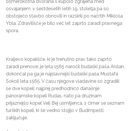
osmerokotna dvorana s kupolo zgrajena med
osvajanjem, v šestdesetih letih 19. stoletja pa so
obstoječo stavbo obnovili in razširili po načrtih Mikloša
Ybla. Zdravilišče je bilo več let zaprto zaradi pravnega
spora.
Kraljevo kopališče, ki je trenutno prav tako zaprto
zaradi prenove, je leta 1565 naročil budaški paša Arslan,
dokončal pa ga je najslavnejši budaški paša Mustafa
Sokoli leta 1565. V času njegove vladavine so zgradili
še dve kopeli: najprej predhodnico današnje
panoramske kopeli Rudas, nato pa družinam
prijaznejšo kopel Veli Bej usmiljenca, s čimer se seznam
turških kopeli, ki še vedno stojijo v Budimpešti,
zaključuje.