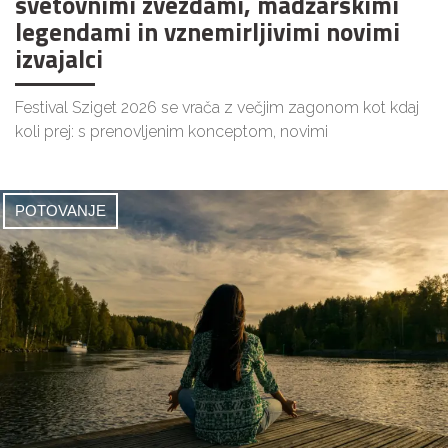
svetovnimi zvezdami, madžarskimi
legendami in vznemirljivimi novimi
izvajalci
Festival Sziget 2026 se vrača z večjim zagonom kot kdaj
koli prej: s prenovljenim konceptom, novimi
POTOVANJE