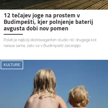
12 tečajev joge na prostem v
Budimpešti, kjer polnjenje baterij
avgusta dobi nov pomen
Poleti je najbolj ekstravaganten studio nič drugega kot
narava sama, zato se v Budimpešti začenjajo
KULTURE