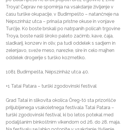
Troya! Čeprav ne spominja na vsakdanje življenje v
času turške okupacije, v Budimpešto – natančneje na
Népszínház utca – prinaša pristne okuse in vonjave
Turčije. Ko boste brskali po natrpanih policah trgovine
Troya, boste našli široko paleto začimb, kave, čaja,
sladkarij, konzerv in oliv, pa tudi oddelek s sadjem in
zelenjavo, sveže meso, narezke, sire in celo majhen
oddelek drogerije s turško kozmetiko.
1081 Budimpešta, Népszínház utca 40.
+1 Tatai Patara – turški zgodovinski festival
Grad Tatai in slikovita okolica Öreg-tó sta prizorišče
priljubljenega vsakoletnega festivala Tatai Patara –
turški zgodovinski festival, ki bo letos potekal med
podaljšanim binkoštnim vikendom od 26. do 28. maja.
Na festivalu se lahko potopite v vsakdanje življenje