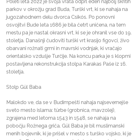
Poleti leta 2022 je svoja vrata odprl eden najbolj skritih
parkov v okrožju grad Buda, Turški vrt, ki se nahaja na
jugozahodnem delu dvorca Csikós. Po ponovni
osvojitvi Bude leta 1686 je bila četrt uničena, na tem
mestu pa je nastal okrasni vrt, ki se je ohranil vse do 19.
stoletja. Današnji čudoviti turški vrt krasijo figovci, živo
obarvani rožnati grmi in mavrski vodnjak, ki vračajo
orientalsko vzdušje Turčije. Na koncu parka je s klopmi
postavljena rekonstrukcija stolpa Karakas Paše iz 16.
stoletja.
Stolp Gül Baba
Malokdo ve, da se v Budimpešti nahaja najsevernejše
sveto mesto islama: türbe (grobnica, mavzolej),
zgrajena med letoma 1543 in 1548, se nahaja na
pobočju Rožnega griča. Gül Baba je bil muslimanski
menih bojevnik, ki je prišel v mesto s turško vojsko, ki je