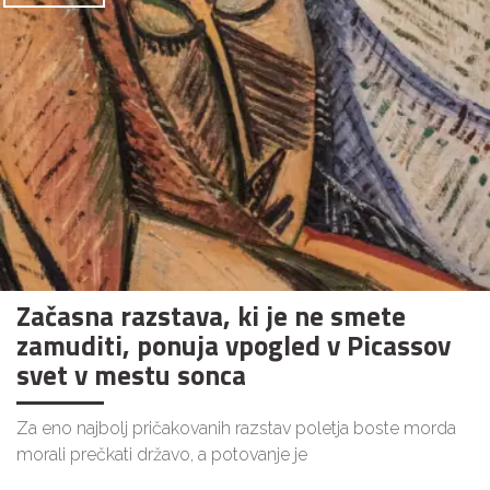
Začasna razstava, ki je ne smete
zamuditi, ponuja vpogled v Picassov
svet v mestu sonca
Za eno najbolj pričakovanih razstav poletja boste morda
morali prečkati državo, a potovanje je