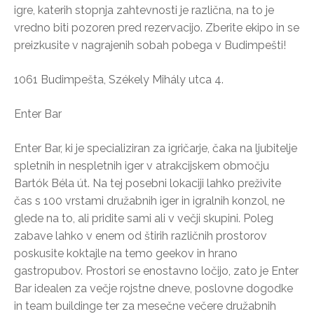
igre, katerih stopnja zahtevnosti je različna, na to je
vredno biti pozoren pred rezervacijo. Zberite ekipo in se
preizkusite v nagrajenih sobah pobega v Budimpešti!
1061 Budimpešta, Székely Mihály utca 4.
Enter Bar
Enter Bar, ki je specializiran za igričarje, čaka na ljubitelje
spletnih in nespletnih iger v atrakcijskem območju
Bartók Béla út. Na tej posebni lokaciji lahko preživite
čas s 100 vrstami družabnih iger in igralnih konzol, ne
glede na to, ali pridite sami ali v večji skupini. Poleg
zabave lahko v enem od štirih različnih prostorov
poskusite koktajle na temo geekov in hrano
gastropubov. Prostori se enostavno ločijo, zato je Enter
Bar idealen za večje rojstne dneve, poslovne dogodke
in team buildinge ter za mesečne večere družabnih