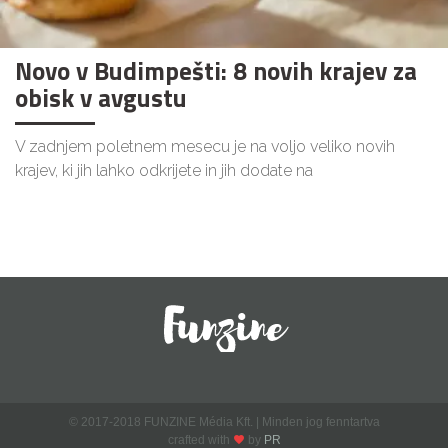
Novo v Budimpešti: 8 novih krajev za
obisk v avgustu
V zadnjem poletnem mesecu je na voljo veliko novih
krajev, ki jih lahko odkrijete in jih dodate na
© 2017-2018 FUNZINE Média Kft. | Minden jog fenntartva
crafted with
by
PR