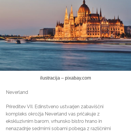
ilustracija – pixabay.com
Neverland
Prireditev VII. Edinstveno ustvarjen zabaviščni
kompleks okrožja Neverland vas pričakuje z
ekskluzivnim barom, vrhunsko bistro hrano in
nenazadnje sedmimi sobami pobega z različnimi