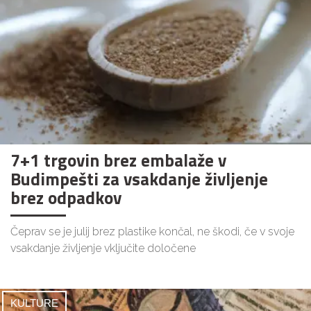
7+1 trgovin brez embalaže v
Budimpešti za vsakdanje življenje
brez odpadkov
Čeprav se je julij brez plastike končal, ne škodi, če v svoje
vsakdanje življenje vključite določene
KULTURE