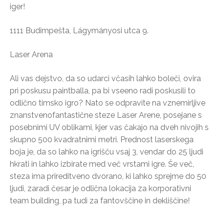
iger!
1111 Budimpešta, Lágymányosi utca 9.
Laser Arena
Ali vas dejstvo, da so udarci včasih lahko boleči, ovira
pri poskusu paintballa, pa bi vseeno radi poskusili to
odlično timsko igro? Nato se odpravite na vznemirljive
znanstvenofantastične steze Laser Arene, posejane s
posebnimi UV oblikami, kjer vas čakajo na dveh nivojih s
skupno 500 kvadratnimi metri. Prednost laserskega
boja je, da so lahko na igrišču vsaj 3, vendar do 25 ljudi
hkrati in lahko izbirate med več vrstami igre. Še več,
steza ima prireditveno dvorano, ki lahko sprejme do 50
ljudi, zaradi česar je odlična lokacija za korporativni
team building, pa tudi za fantovščine in dekliščine!