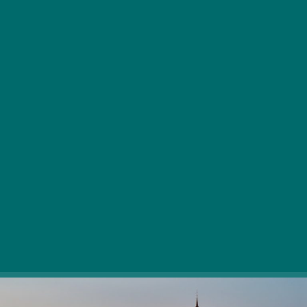
Ni boljše sprostitve kot preživljanje prostega časa s
tistimi, ki jih imamo najraje, pa naj bo to naš partner,
družina ali prijatelji. Pri tem mislimo predvsem na tiste, ki
se želite aktivnih programov udeležiti v večji skupini –
izberite poljubno!