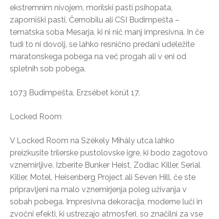
ekstremnim nivojem, morilski pasti psihopata,
zaporniški pasti, Černobilu ali CSI Budimpešta –
tematska soba Mesarja, ki ni nič manj impresivna. In če
tudi to ni dovolj, se lahko resnično predani udeležite
maratonskega pobega na več progah ali v eni od
spletnih sob pobega.
1073 Budimpešta, Erzsébet körút 17.
Locked Room
V Locked Room na Székely Mihály utca lahko
preizkusite trilerske pustolovske igre, ki bodo zagotovo
vznemirljive. Izberite Bunker Heist, Zodiac Killer, Serial
Killer, Motel, Heisenberg Project ali Seven Hill, če ste
pripravljeni na malo vznemirjenja poleg uživanja v
sobah pobega. Impresivna dekoracija, moderne luči in
zvočni efekti, ki ustrezajo atmosferi, so značilni za vse