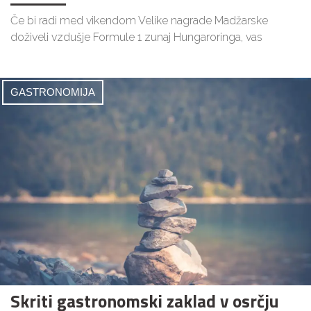
Če bi radi med vikendom Velike nagrade Madžarske
doživeli vzdušje Formule 1 zunaj Hungaroringa, vas
GASTRONOMIJA
Skriti gastronomski zaklad v osrčju