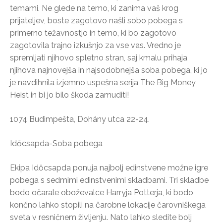
temami. Ne glede na temo, ki zanima vaš krog
prijateljev, boste zagotovo našli sobo pobega s
primerno težavnostjo in temo, ki bo zagotovo
zagotovila trajno izkušnjo za vse vas. Vredno je
spremljati njihovo spletno stran, saj kmalu prihaja
njihova najnovejša in najsodobnejša soba pobega, ki jo
je navdihnila izjemno uspešna serija The Big Money
Heist in bi jo bilo škoda zamuditi!
1074 Budimpešta, Dohány utca 22-24.
Időcsapda-Soba pobega
Ekipa Időcsapda ponuja najbolj edinstvene možne igre
pobega s sedmimi edinstvenimi skladbami. Tri skladbe
bodo očarale oboževalce Harryja Potterja, ki bodo
končno lahko stopili na čarobne lokacije čarovniškega
sveta v resničnem življenju. Nato lahko sledite bolj