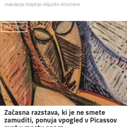
vsakdanje življenje vključite določene
KULTURE
Začasna razstava, ki je ne smete
zamuditi, ponuja vpogled v Picassov