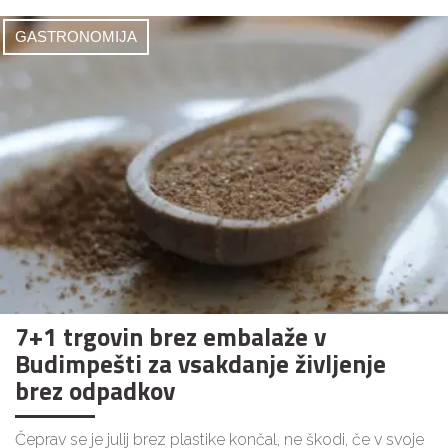
GASTRONOMIJA
7+1 trgovin brez embalaže v
Budimpešti za vsakdanje življenje
brez odpadkov
Čeprav se je julij brez plastike končal, ne škodi, če v svoje