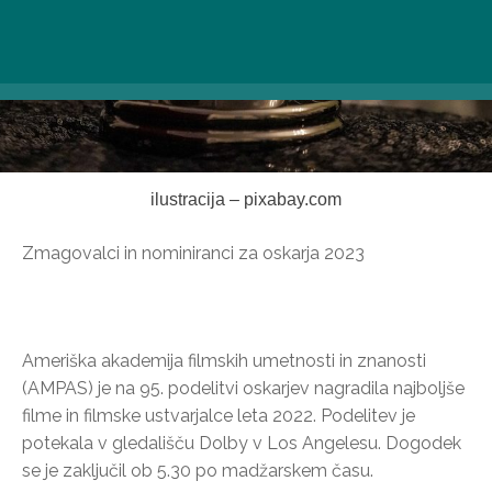
ilustracija – pixabay.com
Zmagovalci in nominiranci za oskarja 2023
Ameriška akademija filmskih umetnosti in znanosti
(AMPAS) je na 95. podelitvi oskarjev nagradila najboljše
filme in filmske ustvarjalce leta 2022. Podelitev je
potekala v gledališču Dolby v Los Angelesu. Dogodek
se je zaključil ob 5.30 po madžarskem času.