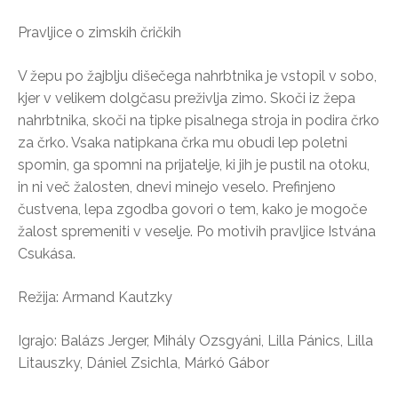
Pravljice o zimskih čričkih
V žepu po žajblju dišečega nahrbtnika je vstopil v sobo,
kjer v velikem dolgčasu preživlja zimo. Skoči iz žepa
nahrbtnika, skoči na tipke pisalnega stroja in podira črko
za črko. Vsaka natipkana črka mu obudi lep poletni
spomin, ga spomni na prijatelje, ki jih je pustil na otoku,
in ni več žalosten, dnevi minejo veselo. Prefinjeno
čustvena, lepa zgodba govori o tem, kako je mogoče
žalost spremeniti v veselje. Po motivih pravljice Istvána
Csukása.
Režija: Armand Kautzky
Igrajo: Balázs Jerger, Mihály Ozsgyáni, Lilla Pánics, Lilla
Litauszky, Dániel Zsichla, Márkó Gábor