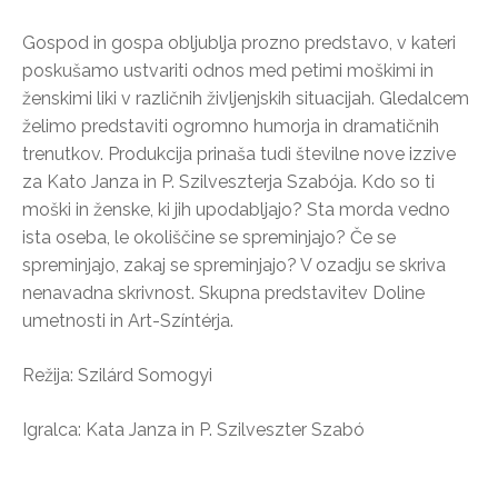
Gospod in gospa obljublja prozno predstavo, v kateri
poskušamo ustvariti odnos med petimi moškimi in
ženskimi liki v različnih življenjskih situacijah. Gledalcem
želimo predstaviti ogromno humorja in dramatičnih
trenutkov. Produkcija prinaša tudi številne nove izzive
za Kato Janza in P. Szilveszterja Szabója. Kdo so ti
moški in ženske, ki jih upodabljajo? Sta morda vedno
ista oseba, le okoliščine se spreminjajo? Če se
spreminjajo, zakaj se spreminjajo? V ozadju se skriva
nenavadna skrivnost. Skupna predstavitev Doline
umetnosti in Art-Színtérja.
Režija: Szilárd Somogyi
Igralca: Kata Janza in P. Szilveszter Szabó