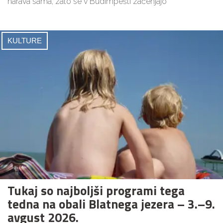
narava sama, zato se v Budimpešti začenjajo
KULTURE
Tukaj so najboljši programi tega
tedna na obali Blatnega jezera – 3.–9.
avgust 2026.