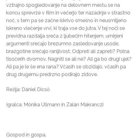
vztrajno spogledovanje na delovnem mestu se na
koncu sprevrže v film in večerjo ter nazadnje v strastno
noč, s tem pa se začne iskrivo smešno in neusmiljeno
iskreno vlečenje vrvi, ki traja vse do jutra. V tej noči se
previdna razdalja sreča z ljubečim hitenjem, umirjeni
argumenti srečajo brezumno zasledovanje usode,
brazgotine srečajo ranljivost. Odpreti ali zapreti? Polna
tisočerih dvomov. Nagniti se ali ne? Ali ga bo drugi ujel?
Ali pa je le še ena rana? Včasih se obzidajo, včasih pa
drug drugemu predrzno podirajo zidove.
Režija: Dániel Dicső
Igralca: Mónika Ullmann in Zalán Makranczi
Gospod in gospa.