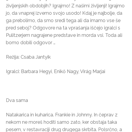
življenjskih obdobjih? Igrajmo! Z našimi življenji! Igrajmo
jo, da vnaprej izvemo svojo usodo! Kdaj je najbolje, da
ga prebolimo, da smo sredi tega ali da imamo vse še
pred seboj? Odgovore na ta vprašanja iščejo igralci s
Pulitzerjem nagrajene predstave in morda vsi. Toda ali
bomo dobili odgovor …
Režija: Csaba Jantyik
Igralci: Barbara Hegyi, Enikő Nagy, Virág Marjai
Dva sama
Natakarica in kuharica. Frankie in Johnny. In čeprav z
nekom ne moreš hoditi samo zato, ker obstaja taka
pesem, v restavraciji drug drugega skrbita. Polsrčno, a