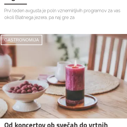
Prvi teden avgusta je poln vznemirljivih programov za vas
okoli Blatnega jezera, pa naj gre za
GASTRONOMIJA
Od koncertov ob svečah do vrtnih