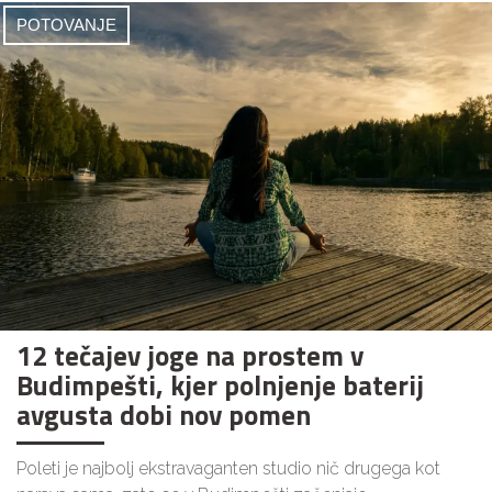
POTOVANJE
12 tečajev joge na prostem v
Budimpešti, kjer polnjenje baterij
avgusta dobi nov pomen
Poleti je najbolj ekstravaganten studio nič drugega kot