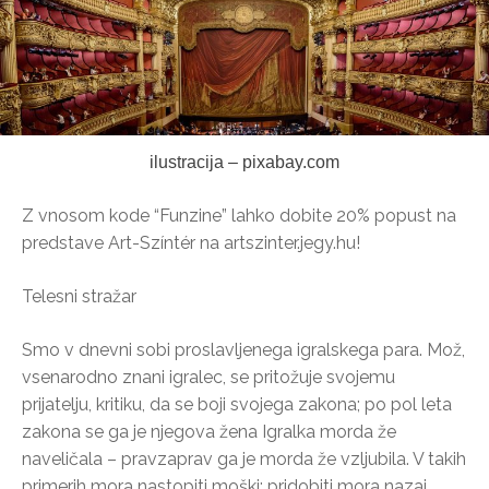
ilustracija – pixabay.com
Z vnosom kode “Funzine” lahko dobite 20% popust na
predstave Art-Színtér na artszinter.jegy.hu!
Telesni stražar
Smo v dnevni sobi proslavljenega igralskega para. Mož,
vsenarodno znani igralec, se pritožuje svojemu
prijatelju, kritiku, da se boji svojega zakona; po pol leta
zakona se ga je njegova žena Igralka morda že
naveličala – pravzaprav ga je morda že vzljubila. V takih
primerih mora nastopiti moški: pridobiti mora nazaj