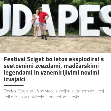
Festival Sziget bo letos eksplodiral s
svetovnimi zvezdami, madžarskimi
legendami in vznemirljivimi novimi
izvajalci
Festival Sziget 2026 se vrača z večjim zagonom kot kdaj
koli prej: s prenovljenim konceptom, novimi