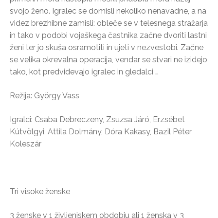
svojo ženo. Igralec se domisli nekoliko nenavadne, a na
videz brezhibne zamisli: obleče se v telesnega stražarja
in tako v podobi vojaškega častnika začne dvoriti lastni
ženi ter jo skuša osramotiti in ujeti v nezvestobi. Začne
se velika okrevalna operacija, vendar se stvari ne izidejo
tako, kot predvidevajo igralec in gledalci …
Režija: György Vass
Igralci: Csaba Debreczeny, Zsuzsa Járó, Erzsébet
Kútvölgyi, Attila Dolmány, Dóra Kakasy, Bazil Péter
Koleszár
Tri visoke ženske
3 ženske v 1 življenjskem obdobju ali 1 ženska v 3