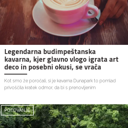
Legendarna budimpeštanska
kavarna, kjer glavno vlogo igrata art
deco in posebni okusi, se vrača
Kot smo že poročali, si je kavarna Dunapark to pomlad
privoščila kratek odmor, da bi s prenovljenim
POTOVANJE