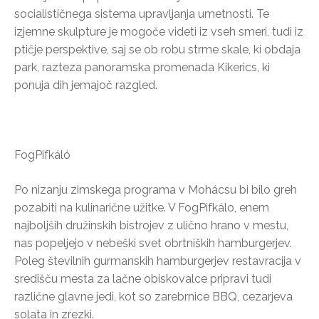
socialističnega sistema upravljanja umetnosti. Te
izjemne skulpture je mogoče videti iz vseh smeri, tudi iz
ptičje perspektive, saj se ob robu strme skale, ki obdaja
park, razteza panoramska promenada Kikerics, ki
ponuja dih jemajoč razgled.
FogPifkáló
Po nizanju zimskega programa v Mohácsu bi bilo greh
pozabiti na kulinarične užitke. V FogPifkálo, enem
najboljših družinskih bistrojev z ulično hrano v mestu,
nas popeljejo v nebeški svet obrtniških hamburgerjev.
Poleg številnih gurmanskih hamburgerjev restavracija v
središču mesta za lačne obiskovalce pripravi tudi
različne glavne jedi, kot so zarebrnice BBQ, cezarjeva
solata in zrezki.