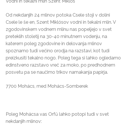
Vodni in tekalni mlin Szent Miklós
Od nekdanjih 24 mlinov potoka Csele stoji v dolini
Csele le še en, Szent Miklósov vodni in tekalni mlin. V
zgodovinskem vodnem mlinu nas popeljejo v svet
preteklih stoletij na 30-40 minutnem vodenju, na
katerem poleg zgodovine in delovanja mlinov
spoznamo tudi večino orodja na razstavi, kot tudi
preizkusiti tekalno nogo. Poleg tega si lahko ogledamo
edinstveno razstavo vreč za moko, po predhodnem
posvetu pa se naučimo trikov namakanja papirja.
7700 Mohács, med Mohács-Somberek
Poleg Mohácsa vas Orfű lahko potopi tudi v svet
nekdanjih mlinov: