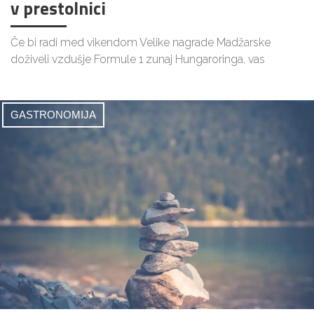
v prestolnici
Če bi radi med vikendom Velike nagrade Madžarske
doživeli vzdušje Formule 1 zunaj Hungaroringa, vas
GASTRONOMIJA