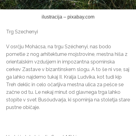
ilustracija – pixabay.com
Trg Szechenyi
V osrčju Mohácsa, na trgu Széchenyi, nas bodo
pometle z nog arhitekturne mojstrovine, mestna hiša z
orientalskim vzdušjem in impozantna spominska
cerkev Zastave v bizantinskem slogu. A to še ni vse, saj
ga lahko najdemo tukaj II. Kralja Ludvika, kot tudi kip
Treh deklic in celo očarljiva mestna ulica za pešce se
začne od tu. Le nekaj minut od glavnega trga lahko
stopite v svet Busóudvarja, ki spominja na stoletja stare
pustne običaje.