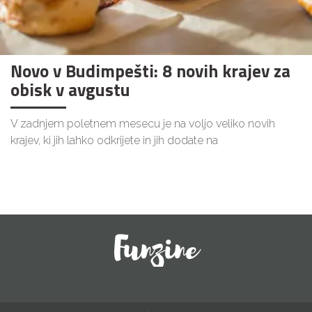
Novo v Budimpešti: 8 novih krajev za
obisk v avgustu
V zadnjem poletnem mesecu je na voljo veliko novih
krajev, ki jih lahko odkrijete in jih dodate na