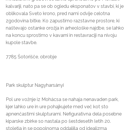
kalvariji, nato pa se ob ogledu eksponatov v stavbi, ki je
oblikovala Sveto krono, pred nami odvije celotna
zgodovina bitke. Ko zapustimo razstavne prostore, ki
naštevajo ostanke orožja in arheološke najdbe, se lahko
na koncu sprostimo v kavarni in restavraciji na nivoju
kupole stavbe.
7785 Šotorišče, obrobje
Park skulptur Nagyharsányi
Pol ure vožnje iz Mohácsa se nahaja nenavaden park,
kjer lahko ure in ure pohajkujete med več kot sto
apnenčastimi skulpturami. Nefigurativna dela posebne
kiparske zbirke so nastala po šestdesetih letih 20.
stoletja in se popolnoma oddaljila od idealizma