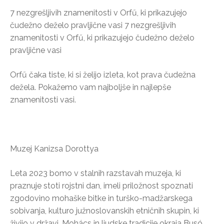
7 nezgrešljivih znamenitosti v Orfű, ki prikazujejo
čudežno deželo pravljične vasi 7 nezgrešljivih
znamenitosti v Orfű, ki prikazujejo čudežno deželo
pravljične vasi
Orfű čaka tiste, ki si želijo izleta, kot prava čudežna
dežela. Pokažemo vam najboljše in najlepše
znamenitosti vasi.
Muzej Kanizsa Dorottya
Leta 2023 bomo v stalnih razstavah muzeja, ki
praznuje stoti rojstni dan, imeli priložnost spoznati
zgodovino mohaške bitke in turško-madžarskega
sobivanja, kulturo južnoslovanskih etničnih skupin, ki
živijo v državi, Mohács in ljudske tradicije okraja Busó.