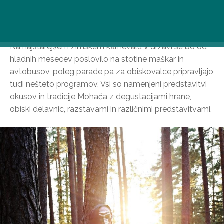
Če bi raziskovali Mohács, ne bi mogli priti v mesto ob
boljšem času kot od 16. do 21. februarja. v dneh med
Na najstarejšem zimskem karnevalu v državi se bo od
hladnih mesecev poslovilo na stotine maškar in
avtobusov, poleg parade pa za obiskovalce pripravljajo
tudi nešteto programov. Vsi so namenjeni predstavitvi
okusov in tradicije Mohača z degustacijami hrane,
obiski delavnic, razstavami in različnimi predstavitvami.