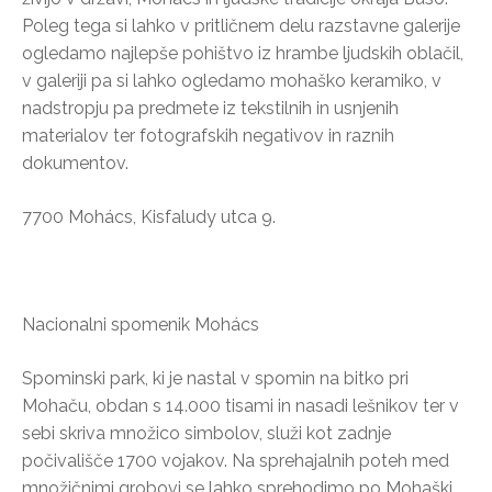
Poleg tega si lahko v pritličnem delu razstavne galerije
ogledamo najlepše pohištvo iz hrambe ljudskih oblačil,
v galeriji pa si lahko ogledamo mohaško keramiko, v
nadstropju pa predmete iz tekstilnih in usnjenih
materialov ter fotografskih negativov in raznih
dokumentov.
7700 Mohács, Kisfaludy utca 9.
Nacionalni spomenik Mohács
Spominski park, ki je nastal v spomin na bitko pri
Mohaču, obdan s 14.000 tisami in nasadi lešnikov ter v
sebi skriva množico simbolov, služi kot zadnje
počivališče 1700 vojakov. Na sprehajalnih poteh med
množičnimi grobovi se lahko sprehodimo po Mohaški