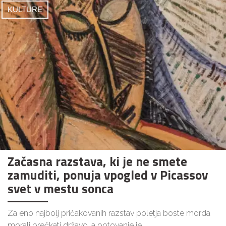
KULTURE
Začasna razstava, ki je ne smete
zamuditi, ponuja vpogled v Picassov
svet v mestu sonca
Za eno najbolj pričakovanih razstav poletja boste morda
morali prečkati državo, a potovanje je