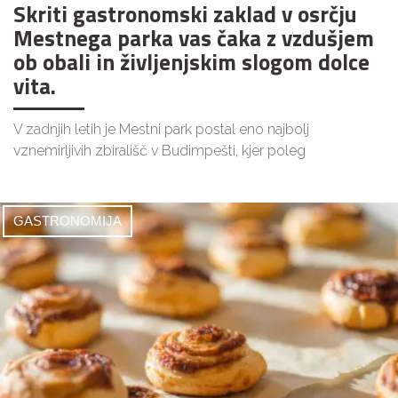
Skriti gastronomski zaklad v osrčju
Mestnega parka vas čaka z vzdušjem
ob obali in življenjskim slogom dolce
vita.
V zadnjih letih je Mestni park postal eno najbolj
vznemirljivih zbirališč v Budimpešti, kjer poleg
GASTRONOMIJA