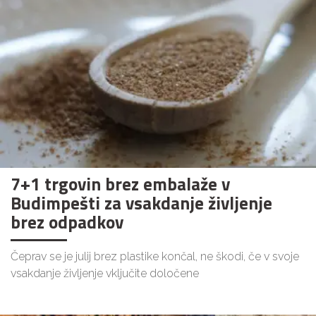
7+1 trgovin brez embalaže v
Budimpešti za vsakdanje življenje
brez odpadkov
Čeprav se je julij brez plastike končal, ne škodi, če v svoje
vsakdanje življenje vključite določene