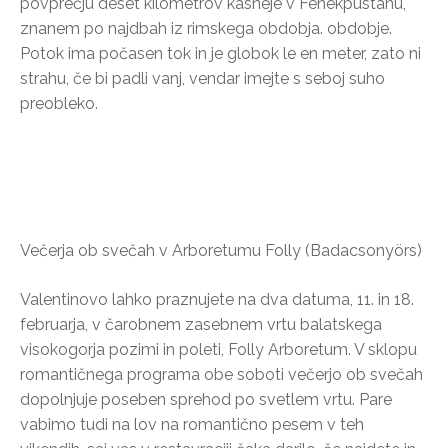
povprečju deset kilometrov kasneje v Fenékpustánu,
znanem po najdbah iz rimskega obdobja. obdobje.
Potok ima počasen tok in je globok le en meter, zato ni
strahu, če bi padli vanj, vendar imejte s seboj suho
preobleko.
Večerja ob svečah v Arboretumu Folly (Badacsonyörs)
Valentinovo lahko praznujete na dva datuma, 11. in 18.
februarja, v čarobnem zasebnem vrtu balatskega
visokogorja pozimi in poleti, Folly Arboretum. V sklopu
romantičnega programa obe soboti večerjo ob svečah
dopolnjuje poseben sprehod po svetlem vrtu. Pare
vabimo tudi na lov na romantično pesem v teh