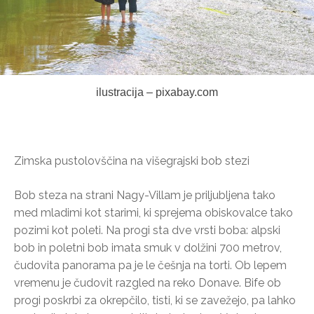
ilustracija – pixabay.com
Zimska pustolovščina na višegrajski bob stezi
Bob steza na strani Nagy-Villam je priljubljena tako
med mladimi kot starimi, ki sprejema obiskovalce tako
pozimi kot poleti. Na progi sta dve vrsti boba: alpski
bob in poletni bob imata smuk v dolžini 700 metrov,
čudovita panorama pa je le češnja na torti. Ob lepem
vremenu je čudovit razgled na reko Donave. Bife ob
progi poskrbi za okrepčilo, tisti, ki se zavežejo, pa lahko