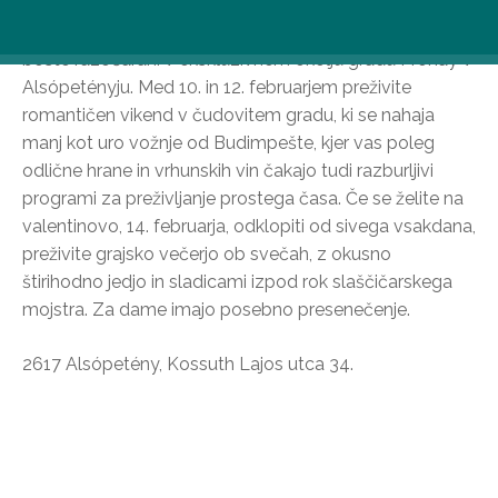
Če želite to valentinovo nekaj zares posebnega, ne
boste razočarani v ekskluzivnem okolju gradu Prónay v
Alsópetényju. Med 10. in 12. februarjem preživite
romantičen vikend v čudovitem gradu, ki se nahaja
manj kot uro vožnje od Budimpešte, kjer vas poleg
odlične hrane in vrhunskih vin čakajo tudi razburljivi
programi za preživljanje prostega časa. Če se želite na
valentinovo, 14. februarja, odklopiti od sivega vsakdana,
preživite grajsko večerjo ob svečah, z okusno
štirihodno jedjo in sladicami izpod rok slaščičarskega
mojstra. Za dame imajo posebno presenečenje.
2617 Alsópetény, Kossuth Lajos utca 34.