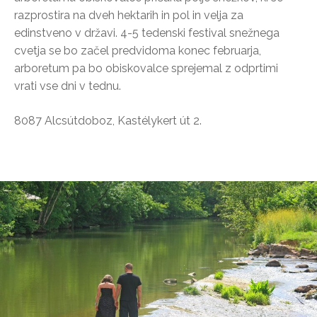
razprostira na dveh hektarih in pol in velja za
edinstveno v državi. 4-5 tedenski festival snežnega
cvetja se bo začel predvidoma konec februarja,
arboretum pa bo obiskovalce sprejemal z odprtimi
vrati vse dni v tednu.
8087 Alcsútdoboz, Kastélykert út 2.