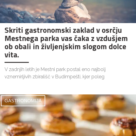
Skriti gastronomski zaklad v osrčju
Mestnega parka vas čaka z vzdušjem
ob obali in življenjskim slogom dolce
vita.
V zadnjih letih je Mestni park postal eno najbolj
vznemirljivih zbirališč v Budimpešti, kjer poleg
GASTRONOMIJA