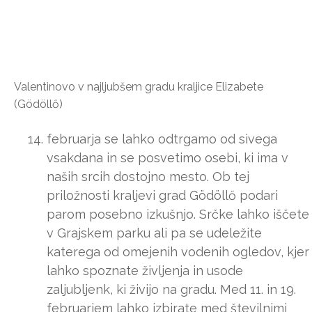
Valentinovo v najljubšem gradu kraljice Elizabete
(Gödöllő)
februarja se lahko odtrgamo od sivega
vsakdana in se posvetimo osebi, ki ima v
naših srcih dostojno mesto. Ob tej
priložnosti kraljevi grad Gödöllő podari
parom posebno izkušnjo. Srčke lahko iščete
v Grajskem parku ali pa se udeležite
katerega od omejenih vodenih ogledov, kjer
lahko spoznate življenja in usode
zaljubljenk, ki živijo na gradu. Med 11. in 19.
februarjem lahko izbirate med številnimi