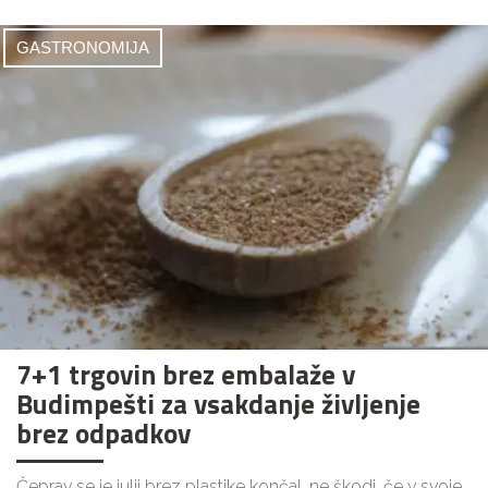
GASTRONOMIJA
7+1 trgovin brez embalaže v
Budimpešti za vsakdanje življenje
brez odpadkov
Čeprav se je julij brez plastike končal, ne škodi, če v svoje