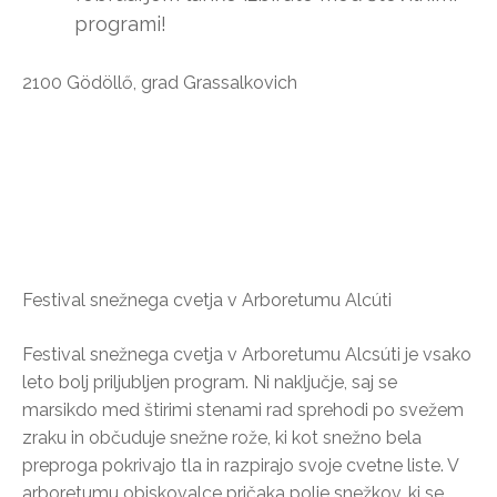
programi!
2100 Gödöllő, grad Grassalkovich
Festival snežnega cvetja v Arboretumu Alcúti
Festival snežnega cvetja v Arboretumu Alcsúti je vsako
leto bolj priljubljen program. Ni naključje, saj se
marsikdo med štirimi stenami rad sprehodi po svežem
zraku in občuduje snežne rože, ki kot snežno bela
preproga pokrivajo tla in razpirajo svoje cvetne liste. V
arboretumu obiskovalce pričaka polje snežkov, ki se