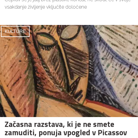
vsakdanje življenje vključite določene
KULTURE
Začasna razstava, ki je ne smete
zamuditi, ponuja vpogled v Picassov