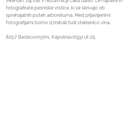
vikendih, saj vas v restavraciji čaka darilo, če najdete in
fotografirate pesniške vrstice, ki se skrivajo ob
sprehajalnih poteh arboretuma. Med prijavljenimi
fotografijami bomo izžrebali tudi steklenico vina.
8257 Badacsonyörs, Kápolnavölgyi út 25.