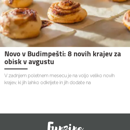
Novo v Budimpešti: 8 novih krajev za
obisk v avgustu
V zadnjem poletnem mesecu je na voljo veliko novih
krajev, ki jih lahko odkrijete in jih dodate na