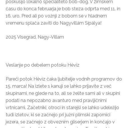
poskusijo lokalno specialiteto bob-dog. V zimskem
času do konca februarja je bob steza odprta med 11. in
16. uro. Pred ali po vožnji z bobom se v hladnem
vremenu splača zaviti do Nagyvillám Sípálya!
2025 Visegrad, Nagy-Villam
Veslanje po debelem potoku Hévíz
Pareči potok Hévíz čaka ljubitelje vodnih programov do
15. marca! Na izlete s kanuji se lahko prijavite z več
skupinami, ne glede na to, ali se želite sami ali v skupini
podati na nepozabno avanturo med pravljičnimi
vrtnicami. Začetniki, otroci in starejši se lahko udeležijo
tudi izletov, ki se začnejo pri južni plimski zapornici
jezera, se začnejo z obveznim gliserjem in končajo v