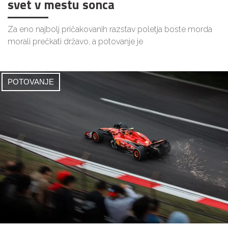
svet v mestu sonca
Za eno najbolj pričakovanih razstav poletja boste morda
morali prečkati državo, a potovanje je
POTOVANJE