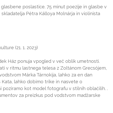
 glasbene poslastice. 75 minut poezije in glasbe v
, skladatelja Pétra Kálloya Molnárja in violinista
ture (21. 1. 2023)
ek Ház ponuja vpogled v več oblik umetnosti.
sati v ritmu lastnega telesa z Zoltánom Grecsójem,
 vodstvom Márka Tárnokija, lahko za en dan
 Kata, lahko dobimo trike in nasvete o
i poziramo kot model fotografu v stilnih oblačilih. .
trumentov za preizkus pod vodstvom madžarske