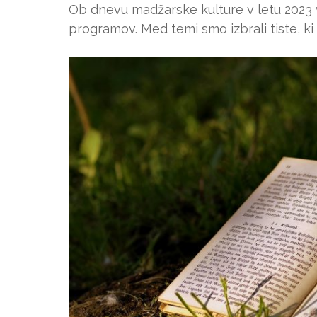
Ob dnevu madžarske kulture v letu 2023 v
programov. Med temi smo izbrali tiste, ki