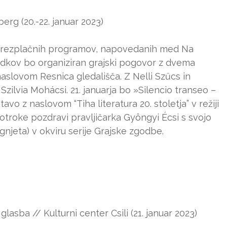
rg (20.-22. januar 2023)
ja brezplačnih programov, napovedanih med Na
dkov bo organiziran grajski pogovor z dvema
lovom Resnica gledališča. Z Nelli Szűcs in
Szilvia Mohácsi. 21. januarja bo »Silencio transeo –
avo z naslovom “Tiha literatura 20. stoletja” v režiji
otroke pozdravi pravljičarka Gyöngyi Écsi s svojo
njeta) v okviru serije Grajske zgodbe.
asba // Kulturni center Csili (21. januar 2023)