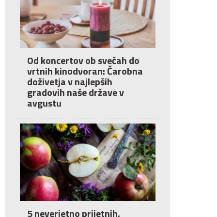
Od koncertov ob svečah do
vrtnih kinodvoran: Čarobna
doživetja v najlepših
gradovih naše države v
avgustu
5 neverjetno prijetnih,