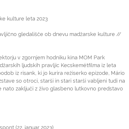
 kulture leta 2023
pravljično gledališče ob dnevu madžarske kulture //
ojektorju v zgornjem hodniku kina MOM Park
žarskih ljudskih pravljic Kecskemétfilma iz leta
odob iz risank, ki jo kurira režiserko epizode, Mário
tave so otroci, starši in stari starši vabljeni tudi na
 nato zaključi z živo glasbeno lutkovno predstavo
pont (22. januar 2023)