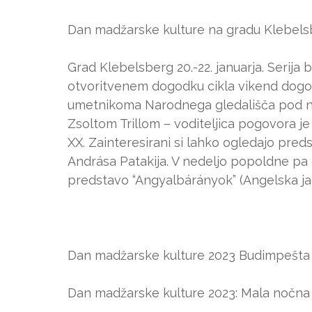
Dan madžarske kulture na gradu Klebelsbe
Grad Klebelsberg 20.-22. januarja. Seri
otvoritvenem dogodku cikla vikend dogo
umetnikoma Narodnega gledališča pod nas
Zsoltom Trillom – voditeljica pogovora je 
XX. Zainteresirani si lahko ogledajo predst
Andrása Patakija. V nedeljo popoldne pa 
predstavo “Angyalbárányok” (Angelska jag
Dan madžarske kulture 2023 Budimpešta
Dan madžarske kulture 2023: Mala nočna gl