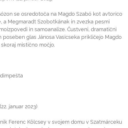
Gózon se osredotoča na Magdo Szabó kot avtorico
lise, a Megmaradt Szobotkának in zvezka pesmi
amoizpovedi in samoanalize. Čustveni, dramatični
n poseben glas Jánosa Vasicseka prikličejo Magdo
 skoraj mistično močjo.
udimpešta
22. januar 2023)
pesnik Ferenc Kölcsey v svojem domu v Szatmárceku