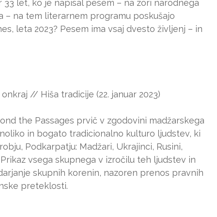
ar 33 let, ko je napisal pesem – na zori narodnega
ina – na tem literarnem programu poskušajo
s, leta 2023? Pesem ima vsaj dvesto življenj – in
nkraj // Hiša tradicije (22. januar 2023)
ond the Passages prvič v zgodovini madžarskega
oliko in bogato tradicionalno kulturo ljudstev, ki
obju, Podkarpatju: Madžari, Ukrajinci, Rusini,
. Prikaz vsega skupnega v izročilu teh ljudstev in
arjanje skupnih korenin, nazoren prenos pravnih
nske preteklosti.