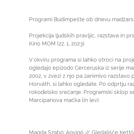
Programi Budimpešte ob dnevu madžarske
Projekcija ljudskih pravljic, razstava in 
Kino MOM (22. 1. 2023)
V okviru programa si lahko otroci na pr
ogledajo epizodo Cerceruska iz serije mad
2002, v zvezi z njo pa zanimivo razstavo p
Horváth, si lahko ogledate. Po odprtju razs
rokodelsko srečanje. Programski sklop se
Marcipanova mačka (in lev).
Magda Szabó: Agyigó // Gledališče Kettős