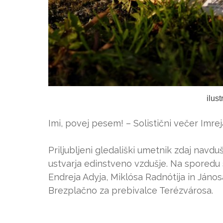
ilus
Imi, povej pesem! – Solistični večer Imrej
Priljubljeni gledališki umetnik zdaj navdu
ustvarja edinstveno vzdušje. Na sporedu s
Endreja Adyja, Miklósa Radnótija in János
Brezplačno za prebivalce Terézvárosa.