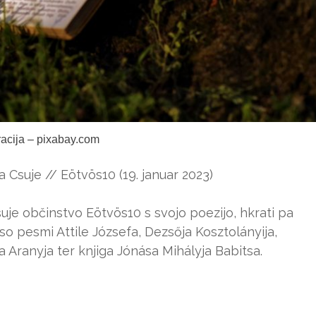
tracija – pixabay.com
a Csuje // Eötvös10 (19. januar 2023)
šuje občinstvo Eötvös10 s svojo poezijo, hkrati pa
o pesmi Attile Józsefa, Dezsőja Kosztolányija,
a Aranyja ter knjiga Jónása Mihályja Babitsa.