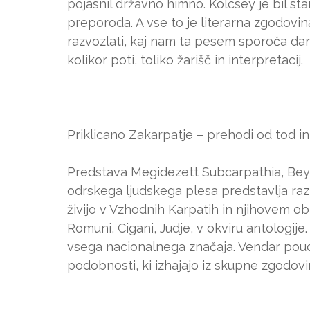
pojasnil državno himno. Kölcsey je bil st
preporoda. A vse to je literarna zgodov
razvozlati, kaj nam ta pesem sporoča dane
kolikor poti, toliko žarišč in interpretacij.
Priklicano Zakarpatje – prehodi od tod in o
Predstava Megidezett Subcarpathia, Bey
odrskega ljudskega plesa predstavlja razn
živijo v Vzhodnih Karpatih in njihovem obr
Romuni, Cigani, Judje, v okviru antologije
vsega nacionalnega značaja. Vendar poud
podobnosti, ki izhajajo iz skupne zgodovi