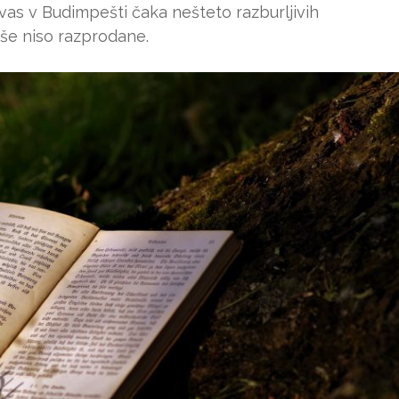
as v Budimpešti čaka nešteto razburljivih
 še niso razprodane.