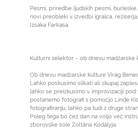
Pesmi, priredbe ljudskih pesmi, burleske,
novi preobleki v izvedbi igralca, režiserja
Izsáka Farkasa.
Kulturni selektor – ob dnevu madžarske kul
Ob dnevu madžarske kulture Virág Bened
Lahko poskusimo slikati ali skupaj zaple
lahko se preizkusimo v improvizaciji pod
postanemo fotografi s pomočjo Linde Kis
fotografiranju, lahko pa tudi z druge stran
Poleg tega bo čez dan na voljo več inš
zborovske šole Zoltána Kodályja.