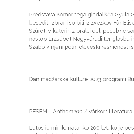
Predstava Komornega gledališča Gyula 
besedil. Izbrani so bili iz zvezkov Für E
Szüret, v katerih z bralci deli posebne s
nastop Erzsébet Nagyváradi ter glasba i
Szabó v njeni polni človeški resničnosti s
Dan madžarske kulture 2023 programi B
PESEM – Anthem200 / Várkert literatura (
Letos je minilo natanko 200 let, ko je 