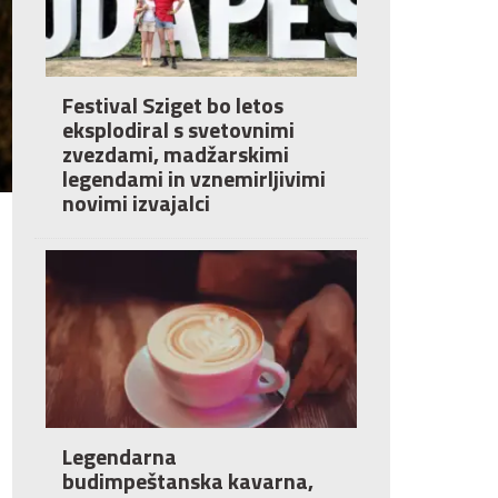
Festival Sziget bo letos
eksplodiral s svetovnimi
zvezdami, madžarskimi
legendami in vznemirljivimi
novimi izvajalci
Legendarna
budimpeštanska kavarna,