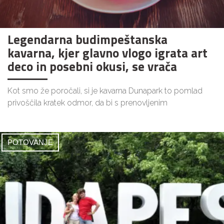
Legendarna budimpeštanska
kavarna, kjer glavno vlogo igrata art
deco in posebni okusi, se vrača
Kot smo že poročali, si je kavarna Dunapark to pomlad
privoščila kratek odmor, da bi s prenovljenim
POTOVANJE