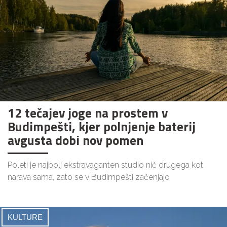
12 tečajev joge na prostem v
Budimpešti, kjer polnjenje baterij
avgusta dobi nov pomen
Poleti je najbolj ekstravaganten studio nič drugega kot
narava sama, zato se v Budimpešti začenjajo
KULTURE