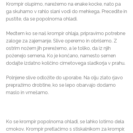
Krompir olupimo, narežemo na enake kocke, nato pa
ga skuhamo v rahlo slani vodi do mehkega. Precedite in
pustite, da se popolnoma ohladi.
Medtem ko se naš krompir ohlaja, pripravimo potrebne
zaloge za zajemanje. Slive operemo in obrišemo. Z
ostrim nožem jih prerežemo, a le toliko, da iz njih
poženejo semena. Ko je končano, namesto semen
dodajte izdatno količino cimetovega sladkorja v prahu.
Polnjene slive odložite do uporabe. Na olju zlato rjavo
prepražimo drobtine, ko se lepo obarvajo dodamo
maslo in vmešamo.
Ko se krompir popolnoma ohladi, se lahko lotimo dela
cmokov. Krompir pretlačimo s stiskalnikom za krompir,