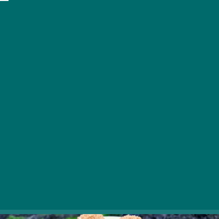
Po poletni pripeki se s prihodom hladnejših
septembrskih dni vračajo jesenske ljubljenke, poleg
jabolk in hrušk pa lahko iz sliv pripravite tudi veliko
različnih dobrot. Seveda ne gre izpustiti slivovih
cmokov, ki niso le neustavljivo okusni, temveč tudi
enostavni in hitri za pripravo.