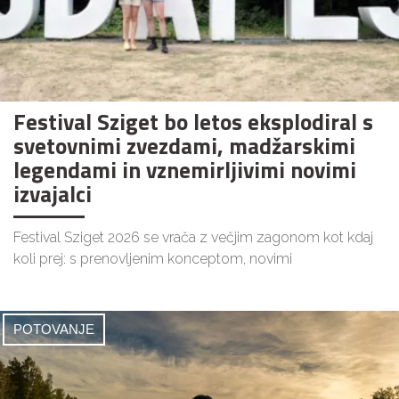
Festival Sziget bo letos eksplodiral s
svetovnimi zvezdami, madžarskimi
legendami in vznemirljivimi novimi
izvajalci
Festival Sziget 2026 se vrača z večjim zagonom kot kdaj
koli prej: s prenovljenim konceptom, novimi
POTOVANJE