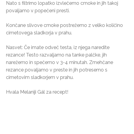
Nato s filtrirno lopatko izvlečemo cmoke in jih takoj
povaljamo v popečeni presti.
Končane slivove cmoke postrežemo z veliko količino
cimetovega sladkorja v prahu.
Nasvet: Če imate odveč testa, iz njega naredite
rezance! Testo razvaljamo na tanke palčke, jih
narežemo in spečemo v 3-4 minutah. Zmehčane
rezance povaljamo v preste in jih potresemo s
cimetovim sladkorjem v prahu.
Hvala Melaniji Gál za recept!