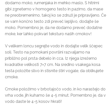
dodamo moko, rumenjaka in mehko maslo. S hitrimi
gibi zgnetemo v homogeno testo in pazimo, da mase
ne preobremenimo, takoj ko se združi je pripravljeno. Če
se vam končno testo zdi preveč lepljivo, dodajte še
moko. Pomembno je, da ne dodamo preveč dodatne
moke, ker lahko pokvari teksturo naših cmokov!
V velikem loncu segrejte vodo in dodajte velik ščepec
soli. Testo na pomokani površini razvaljamo na
približno pol prsta debelo in cca. Iz njega izrežemo
kvadratke velikosti 7×7 cm. Na sredino vsakega kosa
testa položite slivo in stisnite štiri vogale, da oblikujete
cmoke.
Cmoke položimo v brbotajočo vodo, in ko narastejo do
vrha vode, jih kuhamo še 4-5 minut. Pomembno je, da v
vodo daste le 4-5 kosov hkrati!