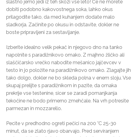
slastno jemo jedi iz teh skozi vse leto! Če ne morete
dobiti podobno kakovostnega soka, lahko okus
prilagodite tako, da med kuhanjem dodate malo
sladkorja. Začinite po okusu in odstavite, dokler ne
boste pripravljeni za sestavljanje.
Izberite idealno velik pekač in njegovo dno na tanko
napolnite s paradižnikovo omako. Z majhno žličko ali
slaščičarsko vrečko nabodite mešanico jajčevcev v
testo in jo položite na paradižnikovo omako. Zlagajte jih
tako dolgo, dokler ne bo skleda polna v enem sloju. Vse
skupaj prelijte s paradižnikom in pazite, da omaka
prekrije vse testenine, sicer se zaradi pomanjkanja
tekočine ne bodo primerno zmehčale. Na vrh potresite
parmezan in mozzarello.
Pecite v predhodno ogreti pečici na 200 °C 25-30
minut, da se zlato rjavo obarvajo. Pred serviranjem