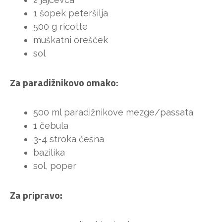
1 šopek peteršilja
500 g ricotte
muškatni orešček
sol
Za paradižnikovo omako:
500 ml paradižnikove mezge/passata
1 čebula
3-4 stroka česna
bazilika
sol, poper
Za pripravo: