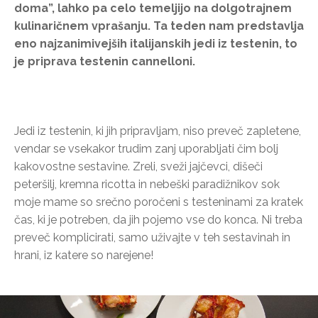
doma”, lahko pa celo temeljijo na dolgotrajnem
kulinaričnem vprašanju. Ta teden nam predstavlja
eno najzanimivejših italijanskih jedi iz testenin, to
je priprava testenin cannelloni.
Jedi iz testenin, ki jih pripravljam, niso preveč zapletene,
vendar se vsekakor trudim zanj uporabljati čim bolj
kakovostne sestavine. Zreli, sveži jajčevci, dišeči
peteršilj, kremna ricotta in nebeški paradižnikov sok
moje mame so srečno poročeni s testeninami za kratek
čas, ki je potreben, da jih pojemo vse do konca. Ni treba
preveč komplicirati, samo uživajte v teh sestavinah in
hrani, iz katere so narejene!