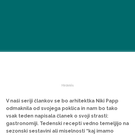
V naši seriji člankov se bo arhitektka Niki Papp
odmaknila od svojega poklica in nam bo tako
vsak teden napisala članek o svoji strasti:
gastronomiji. Tedenski recepti vedno temeljijo na
sezonski sestavini ali miselnosti “kaj imamo