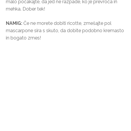
malo počakajte, da jed ne razpade, ko je prevroča in
mehka. Dober tek!
NAMIG:
Če ne morete dobiti ricotte, zmešajte pol
mascarpone sira s skuto, da dobite podobno kremasto
in bogato zmes!