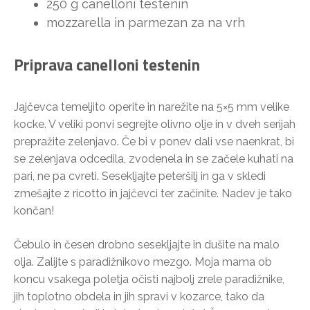
250 g canelloni testenin
mozzarella in parmezan za na vrh
Priprava canelloni testenin
Jajčevca temeljito operite in narežite na 5×5 mm velike
kocke. V veliki ponvi segrejte olivno olje in v dveh serijah
prepražite zelenjavo. Če bi v ponev dali vse naenkrat, bi
se zelenjava odcedila, zvodenela in se začele kuhati na
pari, ne pa cvreti. Sesekljajte peteršilj in ga v skledi
zmešajte z ricotto in jajčevci ter začinite. Nadev je tako
končan!
Čebulo in česen drobno sesekljajte in dušite na malo
olja. Zalijte s paradižnikovo mezgo. Moja mama ob
koncu vsakega poletja očisti najbolj zrele paradižnike,
jih toplotno obdela in jih spravi v kozarce, tako da