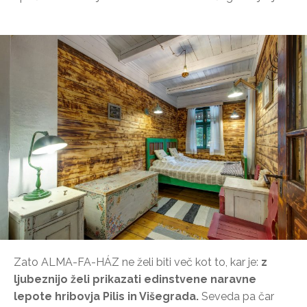
Zato ALMA-FA-HÁZ ne želi biti več kot to, kar je:
z
ljubeznijo želi prikazati edinstvene naravne
lepote hribovja Pilis in Višegrada.
Seveda pa čar