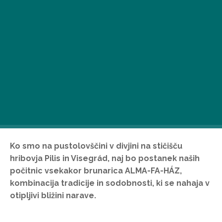
Ko smo na pustolovščini v divjini na stičišču
hribovja Pilis in Visegrád, naj bo postanek naših
počitnic vsekakor brunarica ALMA-FA-HÁZ,
kombinacija tradicije in sodobnosti, ki se nahaja v
otipljivi bližini narave.