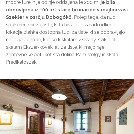
modre ture in je od nje oddaljena le 200 m,
je bila
obnovljena iz 100 let stare brunarice v majhni vasi
Szekler v osrčju Dobogókő.
Poleg tega, da nudi
spokoren mir za tiste, ki tu bivajo, je zaradi odlične
lokacije zlahka dostopna tudi za tiste, ki se odpravljajo
na lažje pohode, kot so k skalam Zsivány-szikla ali
skalam Ékszer-kövek, ali za tiste, ki imajo raje
zahtevnejše poti, kot sta dolina Rám-völgy in skala
Prédikálószék.