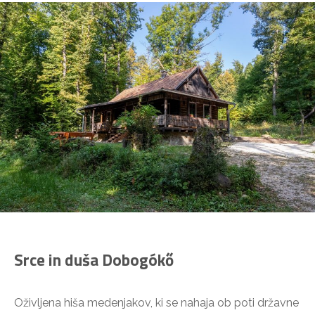
Srce in duša Dobogókő
Oživljena hiša medenjakov, ki se nahaja ob poti državne