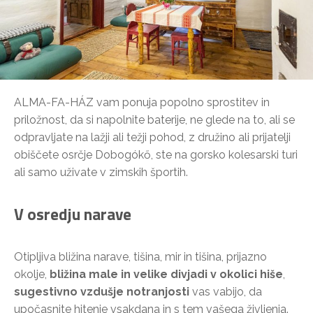
ALMA-FA-HÁZ vam ponuja popolno sprostitev in
priložnost, da si napolnite baterije, ne glede na to, ali se
odpravljate na lažji ali težji pohod, z družino ali prijatelji
obiščete osrčje Dobogókő, ste na gorsko kolesarski turi
ali samo uživate v zimskih športih.
V osredju narave
Otipljiva bližina narave, tišina, mir in tišina, prijazno
okolje,
bližina male in velike divjadi v okolici hiše
,
sugestivno vzdušje notranjosti
vas vabijo, da
upočasnite hitenje vsakdana in s tem vašega življenja.