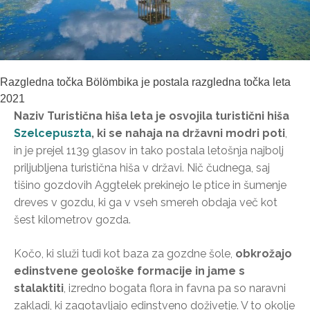
Razgledna točka Bölömbika je postala razgledna točka leta
2021
Naziv Turistična hiša leta je osvojila turistični hiša
Szelcepuszta
, ki se nahaja na državni modri poti
,
in je prejel 1139 glasov in tako postala letošnja najbolj
priljubljena turistična hiša v državi. Nič čudnega, saj
tišino gozdovih Aggtelek prekinejo le ptice in šumenje
dreves v gozdu, ki ga v vseh smereh obdaja več kot
šest kilometrov gozda.
Kočo, ki služi tudi kot baza za gozdne šole,
obkrožajo
edinstvene geološke formacije in jame s
stalaktiti
, izredno bogata flora in favna pa so naravni
zakladi, ki zagotavljajo edinstveno doživetje. V to okolje