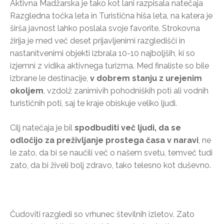
Aktivna Madžarska je tako kot lani razpisala natečaja
Razgledna točka leta in Turistična hiša leta, na katera je
širša javnost lahko poslala svoje favorite. Strokovna
žirija je med več deset prijavljenimi razgledišči in
nastanitvenimi objekti izbrala 10-10 najboljših, ki so
izjemni z vidika aktivnega turizma. Med finaliste so bile
izbrane le destinacije,
v dobrem stanju z urejenim
okoljem
, vzdolž zanimivih pohodniških poti ali vodnih
turističnih poti, saj te kraje obiskuje veliko ljudi.
Cilj natečaja je bil
spodbuditi več ljudi, da se
odločijo za preživljanje prostega časa v naravi
, ne
le zato, da bi se naučili več o našem svetu, temveč tudi
zato, da bi živeli bolj zdravo, tako telesno kot duševno.
Čudoviti razgledi so vrhunec številnih izletov. Zato