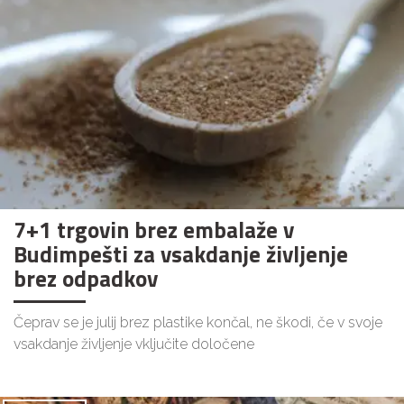
7+1 trgovin brez embalaže v
Budimpešti za vsakdanje življenje
brez odpadkov
Čeprav se je julij brez plastike končal, ne škodi, če v svoje
vsakdanje življenje vključite določene