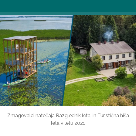
Zmagovalci natečaja Razglednik leta, in Turistična hiša
leta v letu 2021