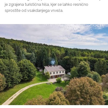
je zgrajena turistična hiša, kjer se lahko resnično
sprostite od vsakdanjega vrveža.