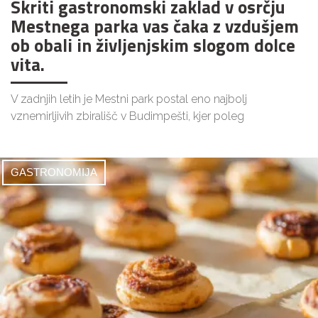
Skriti gastronomski zaklad v osrčju
Mestnega parka vas čaka z vzdušjem
ob obali in življenjskim slogom dolce
vita.
V zadnjih letih je Mestni park postal eno najbolj
vznemirljivih zbirališč v Budimpešti, kjer poleg
GASTRONOMIJA