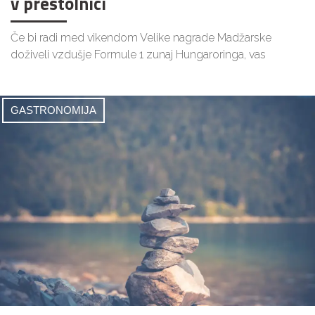
v prestolnici
Če bi radi med vikendom Velike nagrade Madžarske
doživeli vzdušje Formule 1 zunaj Hungaroringa, vas
GASTRONOMIJA