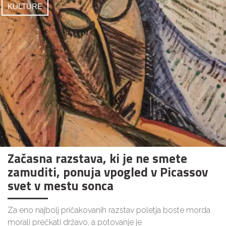
KULTURE
Začasna razstava, ki je ne smete
zamuditi, ponuja vpogled v Picassov
svet v mestu sonca
Za eno najbolj pričakovanih razstav poletja boste morda
morali prečkati državo, a potovanje je