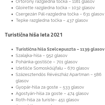
Őrtorony razgledna točka – 1181 glasov
Gloirette razgledna točka – 1032 glasov
Csergezán Pál-razgledna točka – 631 glasov
Tepke razgledna točka – 437 glasov
Turistična hiša leta 2021
Turistična hiša Szelcepuszta – 1139 glasov
Szalajka-hiša – 952 glasov
Pohánka-gostišče – 701 glasov
Izletišče Somoskőújfalu – 670 glasov
Százesztendős Révészház Apartman – 586
glasov
Gyopár-hiša za goste – 533 glasov
Agostyán-hiša za goste – 474 glasov
Roth-hiša za turiste– 451 glasov