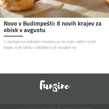
Novo v Budimpešti: 8 novih krajev za
obisk v avgustu
V zadnjem poletnem mesecu je na voljo veliko novih
krajev, ki jih lahko odkrijete in jih dodate na
© 2017-2018 FUNZINE Média Kft. | Minden jog fenntartva