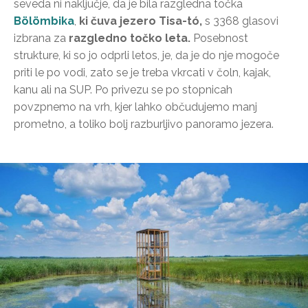
seveda ni naključje, da je bila razgledna točka
Bölömbika
,
ki čuva jezero Tisa-tó,
s 3368 glasovi
izbrana za
razgledno točko leta.
Posebnost
strukture, ki so jo odprli letos, je, da je do nje mogoče
priti le po vodi, zato se je treba vkrcati v čoln, kajak,
kanu ali na SUP. Po privezu se po stopnicah
povzpnemo na vrh, kjer lahko občudujemo manj
prometno, a toliko bolj razburljivo panoramo jezera.