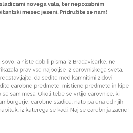
n sladicami novega vala, ter nepozabnim
tantski mesec jeseni. Pridružite se nam!
a sovo, a niste dobili pisma iz Bradavičarke, ne
ikazala prav vse najboljše iz čarovniškega sveta.
 predstavljajte, da sedite med kamnitimi zidovi
idite čarobne predmete, mistične predmete in kipe
pa se sam meša. Okoli tebe se vrtijo čarovnice, ki
amburgerje, čarobne sladice, nato pa ena od njih
 napitek, iz katerega se kadi. Naj se čarobnija začne!