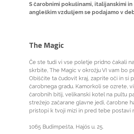
S čarobnimi pokušinami, italijanskimi i
angleškim vzdušjem se podajamo v debi
The Magic
Če ste tudi vi vse poletje pridno čakali n
skrbite, The Magic v okrožju VI vam bo pr
Obiščite ta čudovit kraj, zaprite oči in si
čarobnega gradu. Kamorkoli se ozrete, v
čarobnih bitij, velikanski kotel na pultu 
strežejo začarane glavne jedi, čarobne h
pristopi k tvoji mizi in pred tebe postavi
1065 Budimpešta, Hajós u. 25.