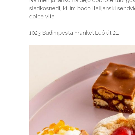
Na meniju lahko najdejo dobrote tudi gostj
sladkosnedi, ki jim bodo italijanski sendvi
dolce vita.
1023 Budimpešta Frankel Leó út 21.