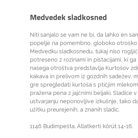
Medvedek sladkosned
Niti sanjalo se vam ne bi, da lahko en sam
popelje na pomembno, globoko otroško p
Medvedku sladkosnedu, tukaj niso rogljič
potreseno z rozinami in pistacijami, ki g
našega otroštva predstavlja Kurtošov zdr
kakava in prelivom iz gozdnih sadežev, 
gre spregledati kurtoša s ptičjim mlekom,
pražena pena z jajčnimi beljaki. Sladic
ustvarjanju neponovljive izkušnje, tako d
užitku preurejenih, a znanih sladic.
1146 Budimpešta, Állatkerti körút 14-16.