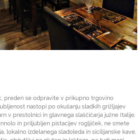
ščic, preden se odpravite v prikupno trgovino
jubljenost nastopi po okušanju sladkih grižljajev
čarn v prestolnici in glavnega slaščičarja južne Italije.
nnolo in priljubljen pistacijev rogljiček, ne smete
ja, lokalno izdelanega sladoleda in sicilijanske kave.