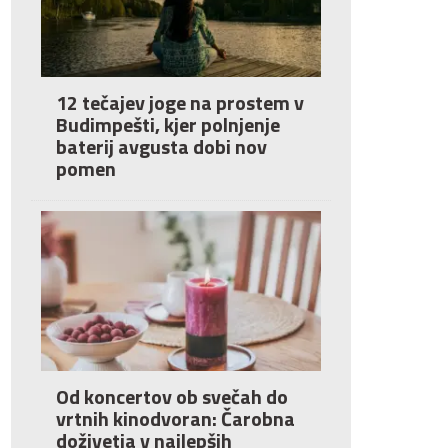
12 tečajev joge na prostem v
Budimpešti, kjer polnjenje
baterij avgusta dobi nov
pomen
Od koncertov ob svečah do
vrtnih kinodvoran: Čarobna
doživetja v najlepših