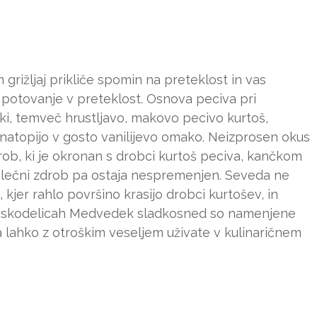
 grižljaj prikliče spomin na preteklost in vas
otovanje v preteklost. Osnova peciva pri
ki, temveč hrustljavo, makovo pecivo kurtoš,
a natopijo v gosto vanilijevo omako. Neizprosen okus
ob, ki je okronan s drobci kurtoš peciva, kančkom
mlečni zdrob pa ostaja nespremenjen. Seveda ne
 kjer rahlo površino krasijo drobci kurtošev, in
e v skodelicah Medvedek sladkosned so namenjene
a lahko z otroškim veseljem uživate v kulinaričnem