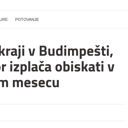
URE
POTOVANJE
 kraji v Budimpešti,
r izplača obiskati v
em mesecu