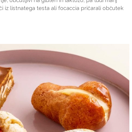
e, občutljivi na gluten in laktozo, pa tudi manj
či iz listnatega testa ali focaccia pričarali občutek