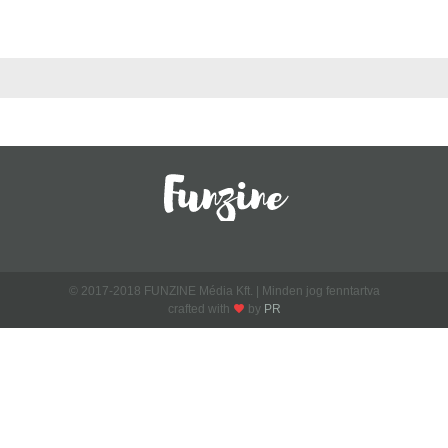
© 2017-2018 FUNZINE Média Kft. | Minden jog fenntartva
crafted with
by
PR