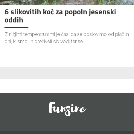
6 slikovitih koč za popoln jesenski
oddih
Z nižjimi temperaturami je čas, da se poslovimo od plaž in
dni, ki smo jih preživeli ob vodi ter se