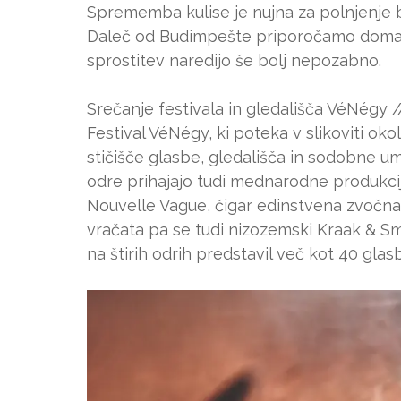
Sprememba kulise je nujna za polnjenje ba
Daleč od Budimpešte priporočamo domače 
sprostitev naredijo še bolj nepozabno.
Srečanje festivala in gledališča VéNégy //
Festival VéNégy, ki poteka v slikoviti ok
stičišče glasbe, gledališča in sodobne um
odre prihajajo tudi mednarodne produkci
Nouvelle Vague, čigar edinstvena zvočna
vračata pa se tudi nizozemski Kraak & S
na štirih odrih predstavil več kot 40 glas