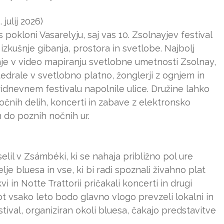
julij 2026)
pokloni Vasarelyju, saj vas 10. Zsolnayjev festival
 izkušnje gibanja, prostora in svetlobe. Najbolj
je v video mapiranju svetlobne umetnosti Zsolnay,
drale v svetlobno platno, žonglerji z ognjem in
ridnevnem festivalu napolnile ulice. Družine lahko
ročnih delih, koncerti in zabave z elektronsko
 do poznih nočnih ur.
selil v Zsámbéki, ki se nahaja približno pol ure
lje bluesa in vse, ki bi radi spoznali živahno plat
 in Notte Trattorii pričakali koncerti in drugi
t vsako leto bodo glavno vlogo prevzeli lokalni in
tival, organiziran okoli bluesa, čakajo predstavitve