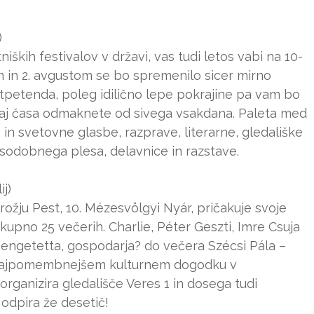
)
iških festivalov v državi, vas tudi letos vabi na 10-
em in 2. avgustom se bo spremenilo sicer mirno
tpetenda, poleg idilično lepe pokrajine pa vam bo
aj časa odmaknete od sivega vsakdana. Paleta med
 in svetovne glasbe, razprave, literarne, gledališke
sodobnega plesa, delavnice in razstave.
j)
krožju Pest, 10. Mézesvölgyi Nyár, pričakuje svoje
skupno 25 večerih. Charlie, Péter Geszti, Imre Csuja
Csengetetta, gospodarja? do večera Szécsi Pála –
 najpomembnejšem kulturnem dogodku v
rganizira gledališče Veres 1 in dosega tudi
 odpira že desetič!