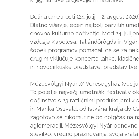
Dolina umetnosti (24. julij – 2. avgust 2026
Blatno višavje, eden najbolj barvitih umetn
dnevno kulturno doživetje. Med 24. julij
vzdušje Kapolcsa, Taliándörögda in Vigán
šopek programov pomagal, da se za nek
drugim vključuje koncerte lahke, klasične
in novocirkuške predstave, predstavitve 
Mézesvölgyi Nyár // Veresegyház (ves juli
To poletje največji umetniški festival v o
občinstvo s 23 različnimi produkcijami v 
in Marika Oszvald, od Istvána kralja do 
zagotovo se nikomur ne bo dolgčas na
aglomeraciji. Mézesvölgyi Nyár ponovno o
številko, vredno praznovanja: svoja vrata