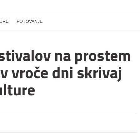
URE
POTOVANJE
estivalov na prostem
e v vroče dni skrivaj
ulture