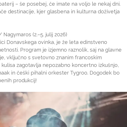
terij – še posebej, če imate na voljo le nekaj dni.
destinacije, kjer glasbena in kulturna doživetja
 Nagymaros (2.–5. julij 2026)
olici Donavskega ovinka, je že leta edinstveno
etnosti. Program je izjemno raznolik, saj na glavne
je, vključno s svetovno znanim francoskim
 kulisa zagotavlja nepozabno koncertno izkušnjo,
maak in češki pihalni orkester Tygroo. Dogodek bo
benih produkcij!