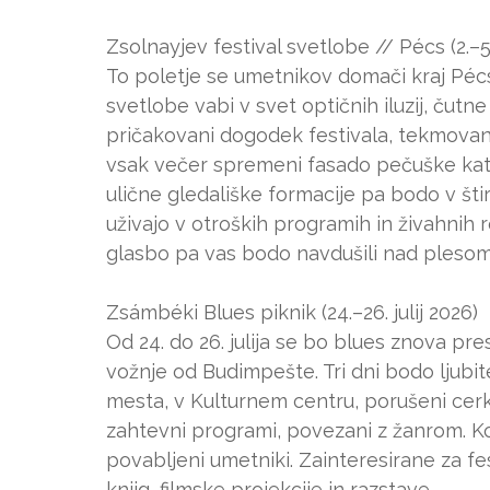
Zsolnayjev festival svetlobe // Pécs (2.–5. 
To poletje se umetnikov domači kraj Pécs 
svetlobe vabi v svet optičnih iluzij, čutne
pričakovani dogodek festivala, tekmovan
vsak večer spremeni fasado pečuške kate
ulične gledališke formacije pa bodo v šti
uživajo v otroških programih in živahnih 
glasbo pa vas bodo navdušili nad plesom
Zsámbéki Blues piknik (24.–26. julij 2026)
Od 24. do 26. julija se bo blues znova pre
vožnje od Budimpešte. Tri dni bodo ljubite
mesta, v Kulturnem centru, porušeni cerkvi
zahtevni programi, povezani z žanrom. Ko
povabljeni umetniki. Zainteresirane za fes
knjig, filmske projekcije in razstave.