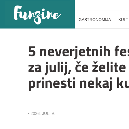
GASTRONOMIJA
KULT
5 neverjetnih f
za julij, če želit
prinesti nekaj k
•
2026. JUL. 9.