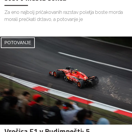
Za eno najbolj pričakovanih razstav poletja boste morda
morali prečkati državo, a potovanje je
POTOVANJE
Vročica F1 v Budimpešti: 5