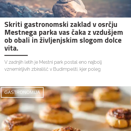
Skriti gastronomski zaklad v osrčju
Mestnega parka vas čaka z vzdušjem
ob obali in življenjskim slogom dolce
vita.
V zadnjih letih je Mestni park postal eno najbolj
vznemirljivih zbirališč v Budimpešti, kjer poleg
GASTRONOMIJA