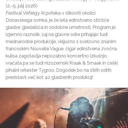
(2.–5. julij 2026)
Festival VéNégy, ki poteka v slikoviti okolici
Donavskega ovinka, je že leta edinstveno stičišče
glasbe, gledališča in sodobne umetnosti. Program je
izjemno raznolik, saj na glavne odre prihajajo tudi
mednarodne produkcije, vključno s svetovno znanim
francoskim Nouvelle Vague, čigar edinstvena zvočna
kulisa zagotavlja nepozabno koncertno izkušnjo,
vračata pa se tudi nizozemski Kraak & Smaak in češki
pihalni orkester Tygroo. Dogodek bo na štirih odrih
predstavil več kot 40 glasbenih produkcij!