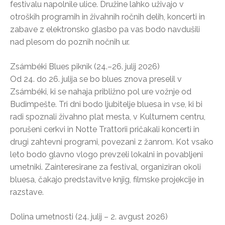
festivalu napolnile ulice. Družine lahko uživajo v
otroških programih in živahnih ročnih delih, koncerti in
zabave z elektronsko glasbo pa vas bodo navdušili
nad plesom do poznih nočnih ur.
Zsámbéki Blues piknik (24.–26. julij 2026)
Od 24. do 26. julija se bo blues znova preselil v
Zsámbéki, ki se nahaja približno pol ure vožnje od
Budimpešte. Tri dni bodo ljubitelje bluesa in vse, ki bi
radi spoznali živahno plat mesta, v Kulturnem centru,
porušeni cerkvi in Notte Trattorii pričakali koncerti in
drugi zahtevni programi, povezani z žanrom. Kot vsako
leto bodo glavno vlogo prevzeli lokalni in povabljeni
umetniki. Zainteresirane za festival, organiziran okoli
bluesa, čakajo predstavitve knjig, filmske projekcije in
razstave.
Dolina umetnosti (24. julij – 2. avgust 2026)