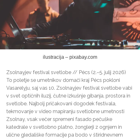
ilustracija – pixabay.com
Zsolnayjev festival svetlobe // Pécs (2.–5. julij 2026)
To poletje se umetnikov domači kraj Pécs pokloni
Vasarelyju, saj vas 10. Zsolnayjev festival svetlobe vabi
v svet optičnih iluzij, čutne izkušnje gibanja, prostora in
svetlobe. Najbolj pričakovani dogodek festivala,
tekmovanje v video mapiranju svetlobne umetnosti
Zsolnay, vsak večer spremeni fasado pečuške
katedrale v svetlobno platno, žonglerji z ognjem in
ulične gledališke formacije pa bodo v štiridnevnem