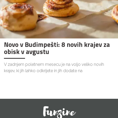
Novo v Budimpešti: 8 novih krajev za
obisk v avgustu
V zadnjem poletnem mesecu je na voljo veliko novih
krajev, ki jih lahko odkrijete in jih dodate na