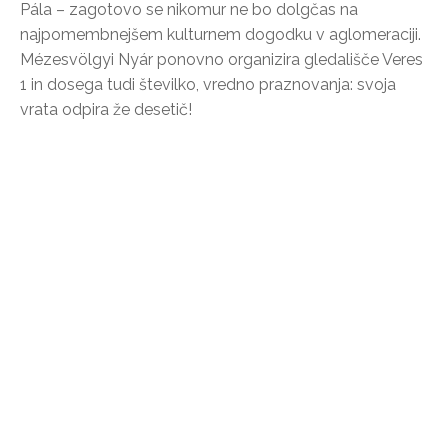
Pála – zagotovo se nikomur ne bo dolgčas na
najpomembnejšem kulturnem dogodku v aglomeraciji.
Mézesvölgyi Nyár ponovno organizira gledališče Veres
1 in dosega tudi številko, vredno praznovanja: svoja
vrata odpira že desetič!