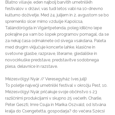
Blatno višavje, eden najbolj barvitih umetniških
festivalov v državi, vas tudi letos vabi na 10-dnevno
kulturno doživetje. Med 24. julijem in 2. avgustom se bo
spremenilo sicer mirno vzdušje Kapolcsa,
Taliándörögda in Vigántpetenda, poleg idilično lepe
pokrajine pa vam bo šopek programov pomagal, da se
za nekaj časa odmaknete od sivega vsakdana. Paleta
med drugim vključuje koncerte lahke, klasične in
svetovne glasbe, razprave, literarne, gledališke in
novocirkuške predstave, predstavitve sodobnega
plesa, delavnice in razstave.
Mézesvölgyi Nyár // Veresegyház (ves julij)
To poletje največji umetniški festival v okrožju Pest, 10.
Mézesvölgyi Nyár, pričakuje svoje občinstvo s 23
različnimi produkcijami v skupno 25 večerih. Charlie,
Péter Geszti, Imre Csuja in Marika Oszvald, od Istvána
kralja do Csengetetta, gospodarja? do večera Szécsi