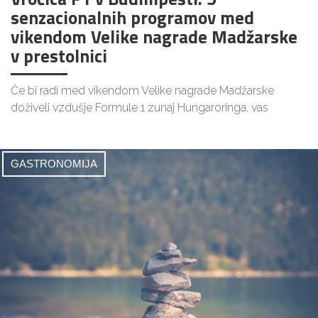
senzacionalnih programov med
vikendom Velike nagrade Madžarske
v prestolnici
Če bi radi med vikendom Velike nagrade Madžarske
doživeli vzdušje Formule 1 zunaj Hungaroringa, vas
GASTRONOMIJA