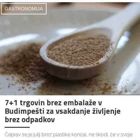
GASTRONOMIJA
7+1 trgovin brez embalaže v
Budimpešti za vsakdanje življenje
brez odpadkov
Čeprav se je julij brez plastike končal, ne škodi, če v svoje