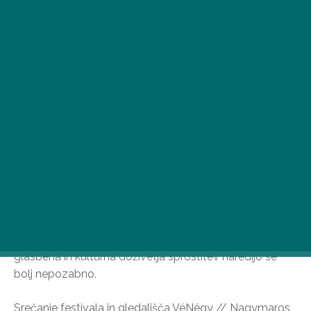
Sprememba kulise je nujna za polnjenje baterij – še
posebej, če imate na voljo le nekaj dni. Daleč od
Budimpešte priporočamo domače destinacije, kjer
glasbena in kulturna doživetja sprostitev naredijo še
bolj nepozabno.
Srečanje festivala in gledališča VéNégy // Nagymaros