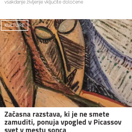
vsakdanje življenje vključite določene
KULTURE
Začasna razstava, ki je ne smete
zamuditi, ponuja vpogled v Picassov
svet v mestu sonca